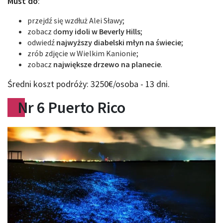
Must do
:
przejdź się wzdłuż Alei Sławy;
zobacz d
omy idoli w Beverly Hills
;
odwiedź
najwyższy diabelski młyn na świecie
;
zrób zdjęcie w Wielkim Kanionie;
zobacz
największe drzewo na planecie
.
Średni koszt podróży: 3250€/osoba - 13 dni.
Nr 6 Puerto Rico