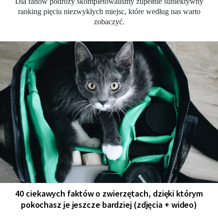
Dla fanów podróży skompletowaliśmy zupełnie subiektywny
ranking pięciu niezwykłych miejsc, które według nas warto
zobaczyć.
40 ciekawych faktów o zwierzętach, dzięki którym
pokochasz je jeszcze bardziej (zdjęcia + wideo)