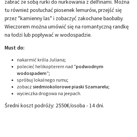
zabrać ze sobą rurki do nurkowania z delfinami. Można
tu również posłuchać piosenek lemurów, przejść się
przez "kamienny las" i zobaczyć zakochane baobaby.
Wieczorem można umówić się na romantyczną randkę
na łodzi lub popływać w wodospadzie.
Must do:
nakarmić króla Juliana;
polecieć helikopterem nad "
podwodnym
wodospadem
";
spróbuj lokalnego rumu;
zobacz
siedmiokolorowe piaski Szamarelu
;
wycieczka drogowa na jeepach.
Średni koszt podróży: 2550€/osoba - 14 dni.