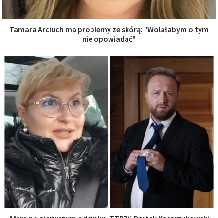
Tamara Arciuch ma problemy ze skórą: "Wolałabym o tym
nie opowiadać"
Afera po pierwszym odcinku „TTBZ”. Bartek Kasprzykowski