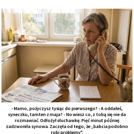
- Mamo, pożyczysz tysiąc do pierwszego? - A oddałeś,
syneczku, tamten z maja? - No wiesz co, z tobą się nie da
rozmawiać. Odłożył słuchawkę. Pięć minut później
zadzwoniła synowa. Zaczęła od tego, że „babcia podobno
robi problemy".