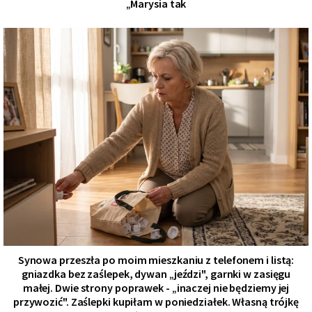
„Marysia tak
Synowa przeszła po moim mieszkaniu z telefonem i listą:
gniazdka bez zaślepek, dywan „jeździ", garnki w zasięgu
małej. Dwie strony poprawek - „inaczej nie będziemy jej
przywozić". Zaślepki kupiłam w poniedziałek. Własną trójkę