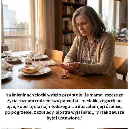
Na imieninach ciotki wyszło przy stole, że mama jeszcze za
życia rozdała rodzeństwu pamiątki - medalik, zegarek po
ojcu, kopertę dla najmłodszego. Ja dostałam jej różaniec,
po pogrzebie, z szuflady. Siostra wyjaśniła: „Ty i tak zawsze
byłaś ustawiona."