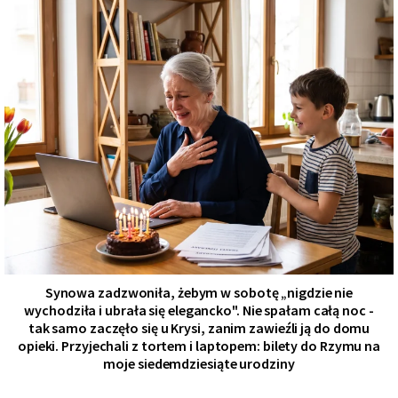
Synowa zadzwoniła, żebym w sobotę „nigdzie nie
wychodziła i ubrała się elegancko". Nie spałam całą noc -
tak samo zaczęło się u Krysi, zanim zawieźli ją do domu
opieki. Przyjechali z tortem i laptopem: bilety do Rzymu na
moje siedemdziesiąte urodziny