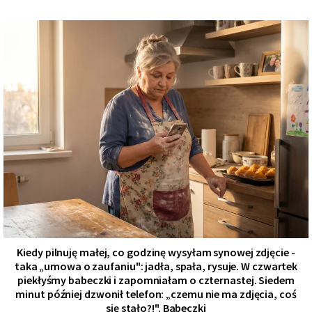
Kiedy pilnuję małej, co godzinę wysyłam synowej zdjęcie -
taka „umowa o zaufaniu": jadła, spała, rysuje. W czwartek
piekłyśmy babeczki i zapomniałam o czternastej. Siedem
minut później dzwonił telefon: „czemu nie ma zdjęcia, coś
się stało?!". Babeczki