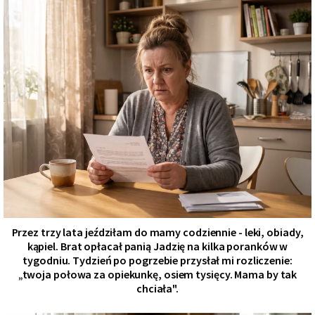
Przez trzy lata jeździłam do mamy codziennie - leki, obiady,
kąpiel. Brat opłacał panią Jadzię na kilka poranków w
tygodniu. Tydzień po pogrzebie przysłał mi rozliczenie:
„twoja połowa za opiekunkę, osiem tysięcy. Mama by tak
chciała".