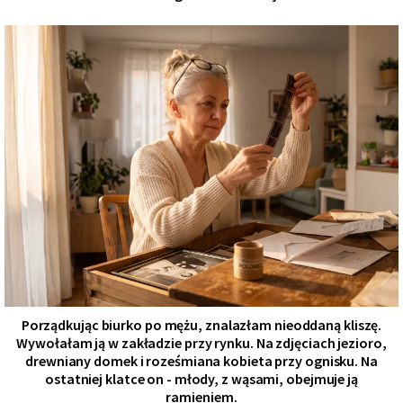
Porządkując biurko po mężu, znalazłam nieoddaną kliszę.
Wywołałam ją w zakładzie przy rynku. Na zdjęciach jezioro,
drewniany domek i roześmiana kobieta przy ognisku. Na
ostatniej klatce on - młody, z wąsami, obejmuje ją
ramieniem.