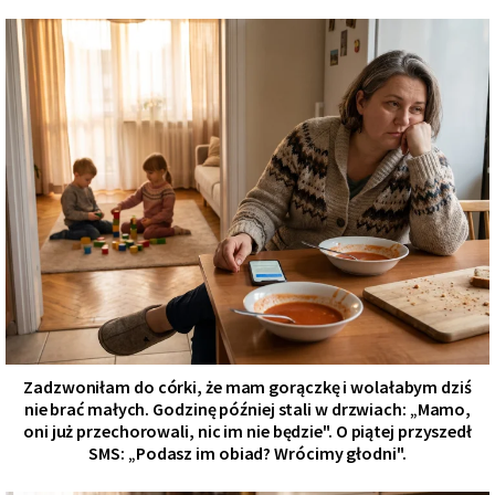
Zadzwoniłam do córki, że mam gorączkę i wolałabym dziś
nie brać małych. Godzinę później stali w drzwiach: „Mamo,
oni już przechorowali, nic im nie będzie". O piątej przyszedł
SMS: „Podasz im obiad? Wrócimy głodni".