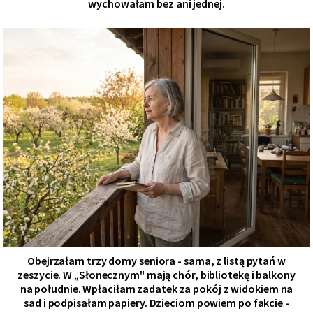
wychowałam bez ani jednej.
Obejrzałam trzy domy seniora - sama, z listą pytań w
zeszycie. W „Słonecznym" mają chór, bibliotekę i balkony
na południe. Wpłaciłam zadatek za pokój z widokiem na
sad i podpisałam papiery. Dzieciom powiem po fakcie -