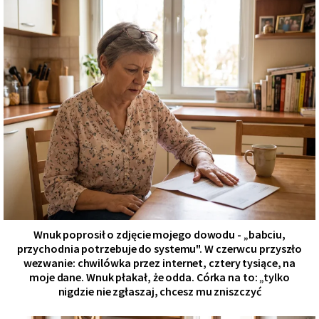
Wnuk poprosił o zdjęcie mojego dowodu - „babciu,
przychodnia potrzebuje do systemu". W czerwcu przyszło
wezwanie: chwilówka przez internet, cztery tysiące, na
moje dane. Wnuk płakał, że odda. Córka na to: „tylko
nigdzie nie zgłaszaj, chcesz mu zniszczyć