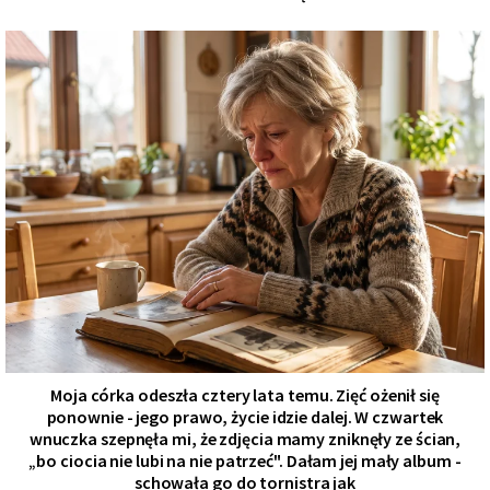
Moja córka odeszła cztery lata temu. Zięć ożenił się
ponownie - jego prawo, życie idzie dalej. W czwartek
wnuczka szepnęła mi, że zdjęcia mamy zniknęły ze ścian,
„bo ciocia nie lubi na nie patrzeć". Dałam jej mały album -
schowała go do tornistra jak