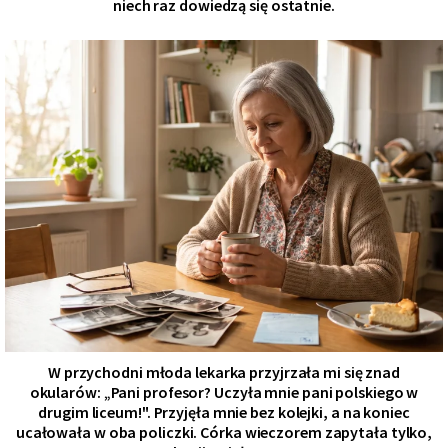
niech raz dowiedzą się ostatnie.
W przychodni młoda lekarka przyjrzała mi się znad
okularów: „Pani profesor? Uczyła mnie pani polskiego w
drugim liceum!". Przyjęła mnie bez kolejki, a na koniec
ucałowała w oba policzki. Córka wieczorem zapytała tylko,