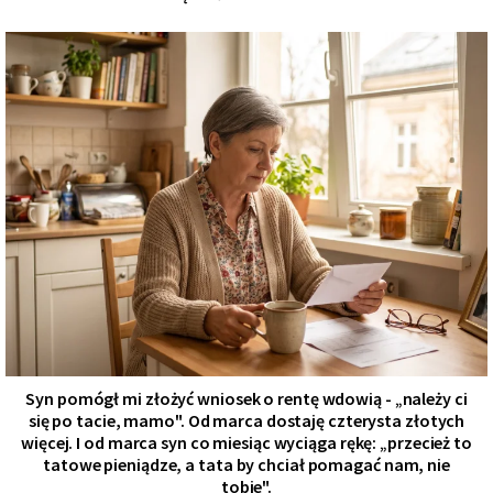
Syn pomógł mi złożyć wniosek o rentę wdowią - „należy ci
się po tacie, mamo". Od marca dostaję czterysta złotych
więcej. I od marca syn co miesiąc wyciąga rękę: „przecież to
tatowe pieniądze, a tata by chciał pomagać nam, nie
tobie".