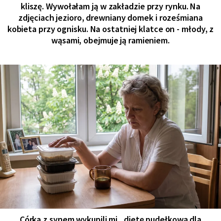
kliszę. Wywołałam ją w zakładzie przy rynku. Na
zdjęciach jezioro, drewniany domek i roześmiana
kobieta przy ognisku. Na ostatniej klatce on - młody, z
wąsami, obejmuje ją ramieniem.
Córka z synem wykupili mi „dietę pudełkową dla