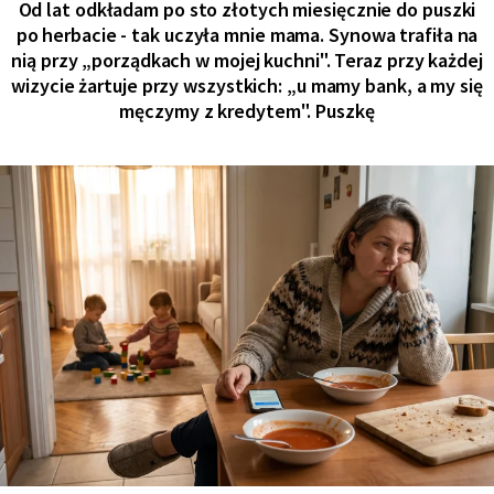
Od lat odkładam po sto złotych miesięcznie do puszki
po herbacie - tak uczyła mnie mama. Synowa trafiła na
nią przy „porządkach w mojej kuchni". Teraz przy każdej
wizycie żartuje przy wszystkich: „u mamy bank, a my się
męczymy z kredytem". Puszkę