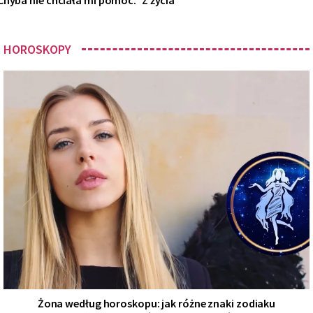
HOROSKOPY
Żona według horoskopu: jak różne znaki zodiaku