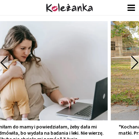
"Kochana, nigdy Ci nie mówiłem, ale to mieszkanie mojej
matki. Przekazała mi je, ale prawnie wszystko jest jej. Jak
mogę nie wpuścić jej." Z życia