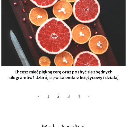
Chcesz mieć piękną cerę oraz pozbyć się zbędnych
kilogramów? Uzbrój się w kalendarz księżycowy i działaj
‹
1
2
3
4
›