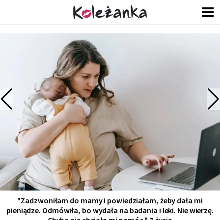
„Publikuję osobiste nietypowe zdjęcie. Komentarze: ‘W pani
wieku takich zdjęć nie wolno publikować.’ ‘Po co to
pokazywać. Myśli że ma 16 lat." Z życia