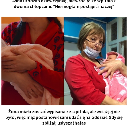
Anna urodziła dziewczynkę, ale wróciła ze szpitala z
dwoma chłopcami. "Nie mogłam postąpić inaczej"
Żona miała zostać wypisana ze szpitala, ale wciąż jej nie
było, więc mąż postanowił sam udać się na oddział. Gdy się
zbliżał, usłyszał hałas