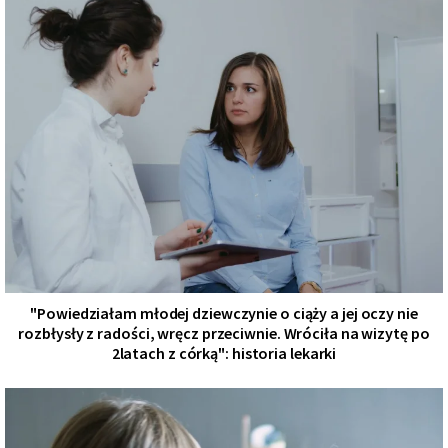
"Powiedziałam młodej dziewczynie o ciążу a jej oczy nie
rozbłysły z radości, wręcz przeciwnie. Wróciła na wizytę po
2latach z córką": historia lekarki