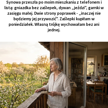
Synowa przeszła po moim mieszkaniu z telefonem i
listą: gniazdka bez zaślepek, dywan „jeździ", garnki w
zasięgu małej. Dwie strony poprawek - „inaczej nie
będziemy jej przywozić". Zaślepki kupiłam w
poniedziałek. Własną trójkę wychowałam bez ani
jednej.