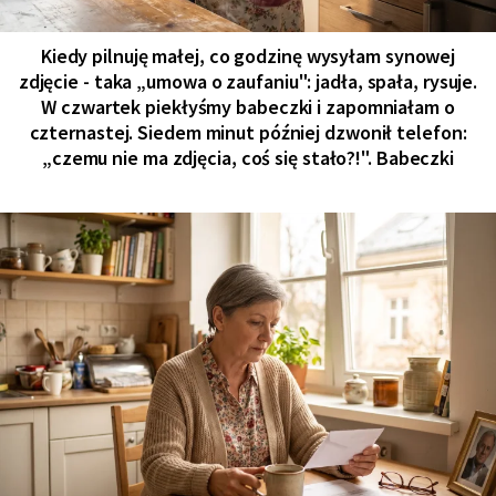
Kiedy pilnuję małej, co godzinę wysyłam synowej
zdjęcie - taka „umowa o zaufaniu": jadła, spała, rysuje.
W czwartek piekłyśmy babeczki i zapomniałam o
czternastej. Siedem minut później dzwonił telefon:
„czemu nie ma zdjęcia, coś się stało?!". Babeczki