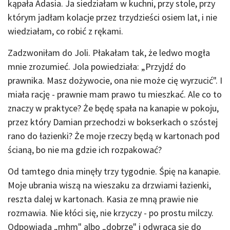
kąpała Adasia. Ja siedziałam w kuchni, przy stole, przy
którym jadłam kolacje przez trzydzieści osiem lat, i nie
wiedziałam, co robić z rękami.
Zadzwoniłam do Joli. Płakałam tak, że ledwo mogła
mnie zrozumieć. Jola powiedziała: „Przyjdź do
prawnika. Masz dożywocie, ona nie może cię wyrzucić". I
miała rację - prawnie mam prawo tu mieszkać. Ale co to
znaczy w praktyce? Że będę spała na kanapie w pokoju,
przez który Damian przechodzi w bokserkach o szóstej
rano do łazienki? Że moje rzeczy będą w kartonach pod
ścianą, bo nie ma gdzie ich rozpakować?
Od tamtego dnia minęły trzy tygodnie. Śpię na kanapie.
Moje ubrania wiszą na wieszaku za drzwiami łazienki,
reszta dalej w kartonach. Kasia ze mną prawie nie
rozmawia. Nie kłóci się, nie krzyczy - po prostu milczy.
Odpowiada „mhm" albo „dobrze" i odwraca się do