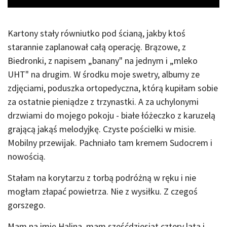
Kartony stały równiutko pod ścianą, jakby ktoś
starannie zaplanował całą operację. Brązowe, z
Biedronki, z napisem „banany" na jednym i „mleko
UHT" na drugim. W środku moje swetry, albumy ze
zdjęciami, poduszka ortopedyczna, którą kupiłam sobie
za ostatnie pieniądze z trzynastki. A za uchylonymi
drzwiami do mojego pokoju - białe łóżeczko z karuzelą
grającą jakąś melodyjkę. Czyste pościelki w misie.
Mobilny przewijak. Pachniało tam kremem Sudocrem i
nowością.
Stałam na korytarzu z torbą podróżną w ręku i nie
mogłam złapać powietrza. Nie z wysiłku. Z czegoś
gorszego.
Mam na imię Halina, mam sześćdziesiąt cztery lata i