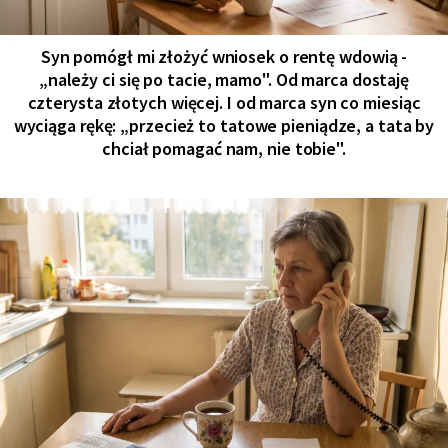
Syn pomógł mi złożyć wniosek o rentę wdowią -
„należy ci się po tacie, mamo". Od marca dostaję
czterysta złotych więcej. I od marca syn co miesiąc
wyciąga rękę: „przecież to tatowe pieniądze, a tata by
chciał pomagać nam, nie tobie".