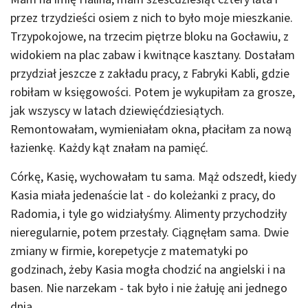
przez trzydzieści osiem z nich to było moje mieszkanie.
Trzypokojowe, na trzecim piętrze bloku na Gocławiu, z
widokiem na plac zabaw i kwitnące kasztany. Dostałam
przydział jeszcze z zakładu pracy, z Fabryki Kabli, gdzie
robiłam w księgowości. Potem je wykupiłam za grosze,
jak wszyscy w latach dziewięćdziesiątych.
Remontowałam, wymieniałam okna, płaciłam za nową
łazienkę. Każdy kąt znałam na pamięć.
Córkę, Kasię, wychowałam tu sama. Mąż odszedł, kiedy
Kasia miała jedenaście lat - do koleżanki z pracy, do
Radomia, i tyle go widziałyśmy. Alimenty przychodziły
nieregularnie, potem przestały. Ciągnęłam sama. Dwie
zmiany w firmie, korepetycje z matematyki po
godzinach, żeby Kasia mogła chodzić na angielski i na
basen. Nie narzekam - tak było i nie żałuję ani jednego
dnia.