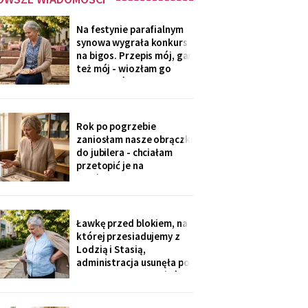
Na festynie parafialnym
synowa wygrała konkurs
na bigos. Przepis mój, gar
też mój - wiozłam go
rano taksówką, żeby się
nie wylał. Przy dyplomie
powiedziała do
mikrofonu: „to stary
Rok po pogrzebie
przepis z mojej rodziny".
zaniosłam nasze obrączki
Klaskałam razem ze
do jubilera - chciałam
wszystkimi.
przetopić je na
pierścionek dla wnuczki.
Pan zważył, obejrzał
przez lupę i powiedział
cicho: „Pani jest złota.
Ławkę przed blokiem, na
Męża - pozłacana, dobra
której przesiadujemy z
imitacja, robota sprzed
Lodzią i Stasią,
lat".
administracja usunęła po
„skargach mieszkańców"
- podobno psujemy
widok. Pod pismem