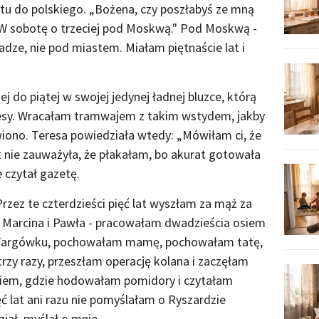
ytu do polskiego. „Bożena, czy poszłabyś ze mną
W sobotę o trzeciej pod Moskwą." Pod Moskwą -
ze, nie pod miastem. Miałam piętnaście lat i
j do piątej w swojej jedynej ładnej bluzce, którą
resy. Wracałam tramwajem z takim wstydem, jakby
wiono. Teresa powiedziała wtedy: „Mówiłam ci, że
 nie zauważyła, że płakałam, bo akurat gotowała
e czytał gazetę.
Przez te czterdzieści pięć lat wyszłam za mąż za
 Marcina i Pawła - pracowałam dwadzieścia osiem
a Targówku, pochowałam mamę, pochowałam tatę,
zy razy, przeszłam operację kolana i zaczęłam
kiem, gdzie hodowałam pomidory i czytałam
ięć lat ani razu nie pomyślałam o Ryszardzie
ział, myślał o mnie.