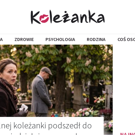
A
ZDROWIE
PSYCHOLOGIA
RODZINA
COŚ OS
lnej koleżanki podszedł do
NAJN