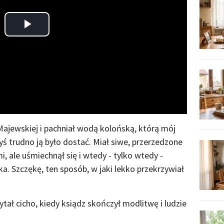
Play
Video
 Majewskiej i pachniał wodą kolońską, którą mój
yś trudno ją było dostać. Miał siwe, przerzedzone
 ale uśmiechnął się i wtedy - tylko wtedy -
. Szczękę, ten sposób, w jaki lekko przekrzywiał
ytał cicho, kiedy ksiądz skończył modlitwę i ludzie