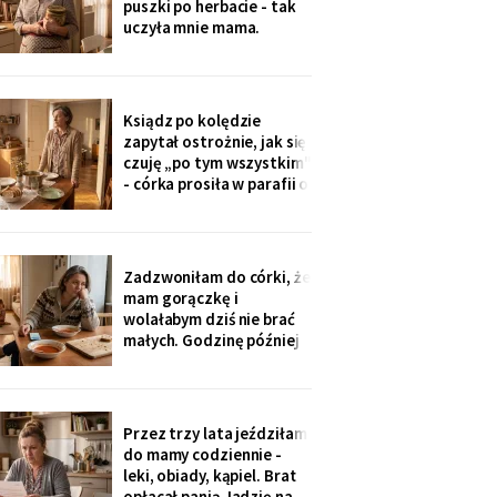
puszki po herbacie - tak
wnuczka - ona
uczyła mnie mama.
Synowa trafiła na nią przy
„porządkach w mojej
kuchni". Teraz przy każdej
wizycie żartuje przy
Ksiądz po kolędzie
wszystkich: „u mamy
zapytał ostrożnie, jak się
bank, a my się męczymy z
czuję „po tym wszystkim"
kredytem". Puszkę
- córka prosiła w parafii o
modlitwę, bo „mama
zdziwaczała na starość i
odcina się od rodziny". To
ja co niedzielę czekam z
Zadzwoniłam do córki, że
obiadem. Ostatni raz
mam gorączkę i
przyszli we wrześniu.
wolałabym dziś nie brać
małych. Godzinę później
stali w drzwiach: „Mamo,
oni już przechorowali, nic
im nie będzie". O piątej
przyszedł SMS: „Podasz
Przez trzy lata jeździłam
im obiad? Wrócimy
do mamy codziennie -
głodni".
leki, obiady, kąpiel. Brat
opłacał panią Jadzię na