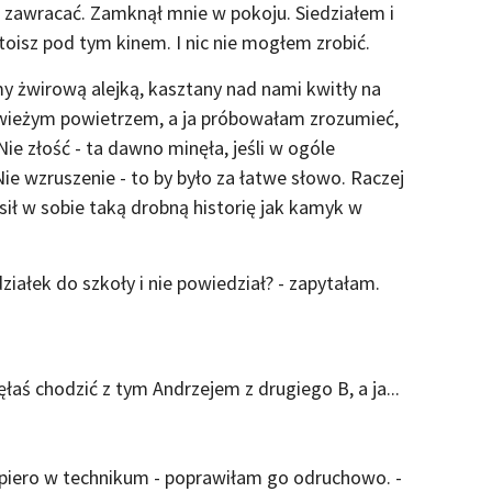
 zawracać. Zamknął mnie w pokoju. Siedziałem i
toisz pod tym kinem. I nic nie mogłem zrobić.
y żwirową alejką, kasztany nad nami kwitły na
 świeżym powietrzem, a ja próbowałam zrozumieć,
ie złość - ta dawno minęła, jeśli w ogóle
ie wzruszenie - to by było za łatwe słowo. Raczej
osił w sobie taką drobną historię jak kamyk w
ziałek do szkoły i nie powiedział? - zapytałam.
łaś chodzić z tym Andrzejem z drugiego B, a ja...
piero w technikum - poprawiłam go odruchowo. -