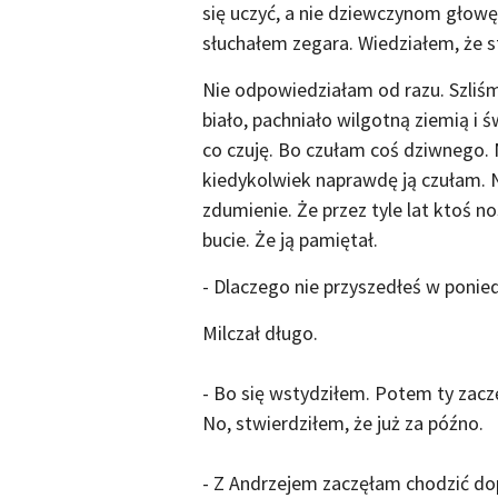
się uczyć, a nie dziewczynom głowę
słuchałem zegara. Wiedziałem, że s
Nie odpowiedziałam od razu. Szliśm
biało, pachniało wilgotną ziemią i
co czuję. Bo czułam coś dziwnego. N
kiedykolwiek naprawdę ją czułam. N
zdumienie. Że przez tyle lat ktoś n
bucie. Że ją pamiętał.
- Dlaczego nie przyszedłeś w ponied
Milczał długo.
- Bo się wstydziłem. Potem ty zaczę
No, stwierdziłem, że już za późno.
- Z Andrzejem zaczęłam chodzić do