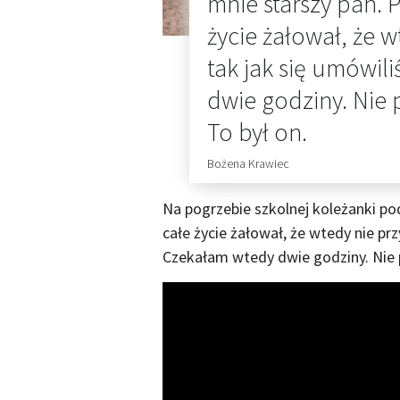
mnie starszy pan. P
życie żałował, że 
tak jak się umówil
dwie godziny. Nie 
To był on.
Bożena Krawiec
Na pogrzebie szkolnej koleżanki po
całe życie żałował, że wtedy nie pr
Czekałam wtedy dwie godziny. Nie p