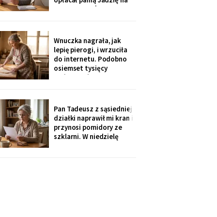
kilka poranków w
tygodniu. Tydzień po
pogrzebie przysłał mi
rozliczenie: „twoja
Wnuczka nagrała, jak
połowa za opiekunkę,
lepię pierogi, i wrzuciła
osiem tysięcy. Mama by
do internetu. Podobno
tak chciała".
osiemset tysięcy
wyświetleń - ludzie z
całej Polski piszą, że
przypominam im ich
babcie. Córka obejrzała
Pan Tadeusz z sąsiedniej
dwa razy i powiedziała
działki naprawił mi kran i
tylko: „Mamo, mogłaś
przynosi pomidory ze
chociaż zdjąć ten stary
szklarni. W niedzielę
fartuch".
dzieci przyjechały oboje,
bez wnuków, na
„poważną rozmowę o
przyszłości". Syn położył
na stole kartkę z
punktami. Pierwszy
przeczytałam do góry
nogami