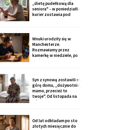
ognisku. Na ostatniej
„dietę pudełkową dla
klatce on - młody, z
seniora" - w poniedziałki
wąsami, obejmuje ją
kurier zostawia pod
ramieniem.
drzwiami zgrzewkę na
cały tydzień. „Teraz nie
musisz gotować i
jesteśmy spokojni,
Wnuki urodziły się w
mamo". Od marca nikt nie
Manchesterze.
przyjechał. Na każdym
Rozmawiamy przez
pudełku naklejka: moje
kamerkę w niedziele, po
imię
pięć minut, bo „im się
nudzi". Ostatnio starszy
zapytał o coś po
angielsku, a syn
Syn z synową zostawili mi
przetłumaczył ze
górę domu, „dożywotnio,
śmiechem: „pyta, kim jest
mamo, przecież to
ta pani". Kupiłam zeszyt i
twoje". Od listopada na
uczę się angielskiego
górze grzeje tylko jeden
kaloryfer, bo „ciepło i tak
idzie do góry - fizyka".
Rano w moim pokoju jest
Od lat odkładam po sto
czternaście stopni.
złotych miesięcznie do
Termometr przyniosła mi