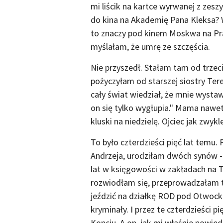
mi liścik na kartce wyrwanej z zesz
do kina na Akademię Pana Kleksa? 
to znaczy pod kinem Moskwa na Prad
myślałam, że umrę ze szczęścia.
Nie przyszedł. Stałam tam od trzecie
pożyczyłam od starszej siostry Te
cały świat wiedział, że mnie wysta
on się tylko wygłupia." Mama nawet
kluski na niedzielę. Ojciec jak zwykl
To było czterdzieści pięć lat temu. 
Andrzeja, urodziłam dwóch synów -
lat w księgowości w zakładach n
rozwiodłam się, przeprowadzałam tr
jeździć na działkę ROD pod Otwoc
kryminały. I przez te czterdzieści p
Kopciu. A on, jak mi właśnie powied