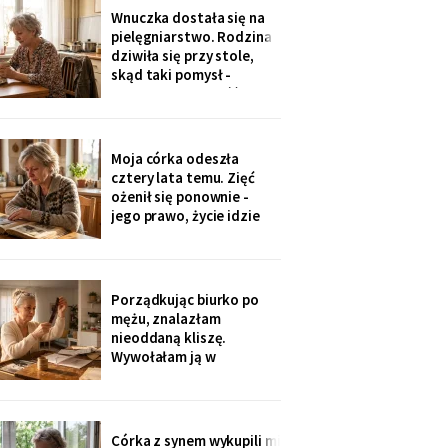
jedenaście podpisów.
Wnuczka dostała się na
Rozpoznałam charakter
pielęgniarstwo. Rodzina
pisma córki - ma tu
dziwiła się przy stole,
kawalerkę pod wynajem.
skąd taki pomysł -
„Mamo, bez przesady
przecież mogła „iść na
coś lepszego".
Odpowiedziała, nie
podnosząc głowy znad
Moja córka odeszła
talerza: „bo widziałam,
cztery lata temu. Zięć
jak babcia trzy lata
ożenił się ponownie -
zajmowała się dziadkiem.
jego prawo, życie idzie
Też chcę tak
dalej. W czwartek
wnuczka szepnęła mi, że
zdjęcia mamy zniknęły ze
ścian, „bo ciocia nie lubi
Porządkując biurko po
na nie patrzeć". Dałam jej
mężu, znalazłam
mały album - schowała go
nieoddaną kliszę.
do tornistra jak
Wywołałam ją w
zakładzie przy rynku. Na
zdjęciach jezioro,
drewniany domek i
roześmiana kobieta przy
Córka z synem wykupili mi