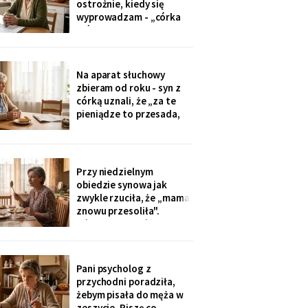
ostrożnie, kiedy się
tylko przytulić.
wyprowadzam - „córka
mówiła u nas w salonie,
że mieszkanie pójdzie na
sprzedaż, szuka już pani
czegoś mniejszego".
Na aparat słuchowy
Niczego nie szukam. Nic
zbieram od roku - syn z
nie sprzedaję.
córką uznali, że „za te
pieniądze to przesada,
mama przecież daje
radę". Przy stole
rozmawiają przy mnie
swobodnie, bo mama i
Przy niedzielnym
tak nie słyszy. Słyszę
obiedzie synowa jak
więcej, niż myślą. W
zwykle rzuciła, że „mama
niedzielę usłyszałam, co
znowu przesoliła".
planują z moim
Ośmioletni Staś odłożył
widelec: „U babci mi
smakuje. I babcia nigdy
nie mówi, że mama coś
Pani psycholog z
zrobiła źle". Zrobiło się
przychodni poradziła,
bardzo cicho.
żebym pisała do męża w
zeszycie. Piszę co