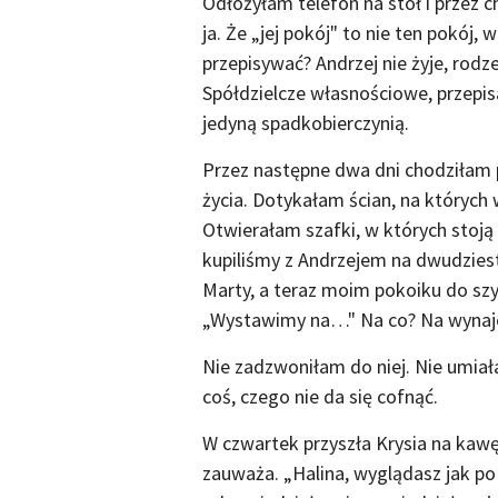
Odłożyłam telefon na stół i przez c
ja. Że „jej pokój" to nie ten pokój,
przepisywać? Andrzej nie żyje, rod
Spółdzielcze własnościowe, przepis
jedyną spadkobierczynią.
Przez następne dwa dni chodziłam
życia. Dotykałam ścian, na których w
Otwierałam szafki, w których stoją 
kupiliśmy z Andrzejem na dwudziest
Marty, a teraz moim pokoiku do szy
„Wystawimy na…" Na co? Na wynaje
Nie zadzwoniłam do niej. Nie umiała
coś, czego nie da się cofnąć.
W czwartek przyszła Krysia na kawę.
zauważa. „Halina, wyglądasz jak po 