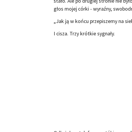
stało. Ale po drugiej stronie nie by
głos mojej córki - wyraźny, swobodn
„Jak ją w końcu przepiszemy na sie
I cisza. Trzy krótkie sygnały.