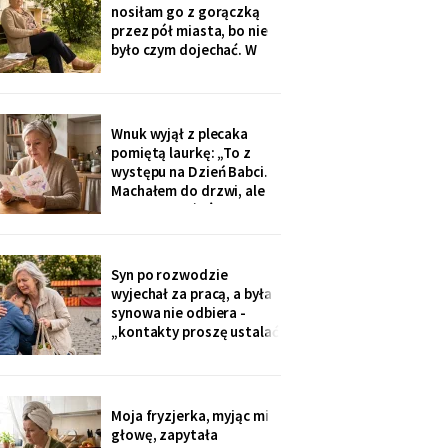
na okulary progresywne -
nosiłam go z gorączką
i usłyszałam, że „trzeba
przez pół miasta, bo nie
było sobie
było czym dojechać. W
zeszły wtorek
poprosiłam, żeby
podwiózł mnie na
prześwietlenie biodra.
Wnuk wyjął z plecaka
„Mamo, od tego jest
pomiętą laurkę: „To z
teraz taksówka dla
występu na Dzień Babci.
seniorów, zamów sobie".
Machałem do drzwi, ale
Zamówiłam - kierowca
nie przyszłaś". Żadnego
poczekał
zaproszenia nie
dostałam - przedszkole
przekazuje je przez
Syn po rozwodzie
rodziców. Córka
wyjechał za pracą, a była
wzruszyła ramionami:
synowa nie odbiera -
„No zapomniałam, mamo,
„kontakty proszę ustalać
tyle się teraz
przez adwokata".
Wnuków nie widziałam od
Wielkanocy. W czwartek
na rynku młodszy mnie
Moja fryzjerka, myjąc mi
zobaczył, wyrwał jej się z
głowę, zapytała
ręki i przybiegł. Zdążyłam