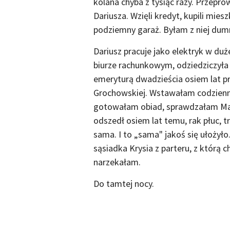
kolana chyba z tysiąc razy. Przeprow
Dariusza. Wzięli kredyt, kupili mies
podziemny garaż. Byłam z niej dum
Dariusz pracuje jako elektryk w duż
biurze rachunkowym, odziedziczyła p
emeryturą dwadzieścia osiem lat p
Grochowskiej. Wstawałam codziennie
gotowałam obiad, sprawdzałam Marc
odszedł osiem lat temu, rak płuc, 
sama. I to „sama" jakoś się ułożył
sąsiadka Krysia z parteru, z którą 
narzekałam.
Do tamtej nocy.