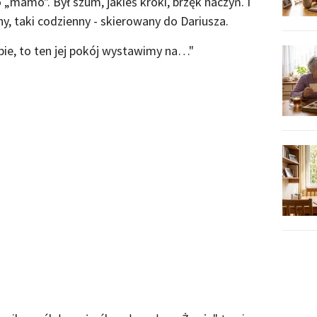
ło „mamo". Był szum, jakieś kroki, brzęk naczyń. I
y, taki codzienny - skierowany do Dariusza.
bie, to ten jej pokój wystawimy na…"