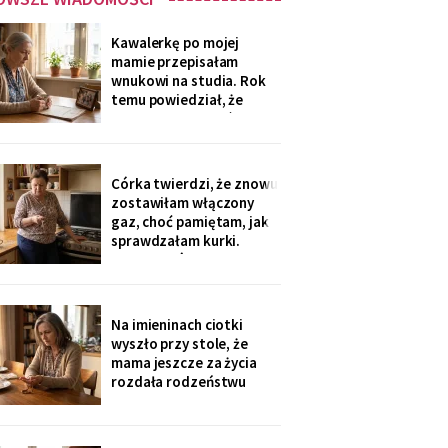
Kawalerkę po mojej
mamie przepisałam
wnukowi na studia. Rok
temu powiedział, że
musiał ją sprzedać, „bo
nie dawał rady z
opłatami". W środę
spotkałam dawną
Córka twierdzi, że znowu
sąsiadkę stamtąd: „Co
zostawiłam włączony
weekend inni ludzie z
gaz, choć pamiętam, jak
walizkami, klucze w
sprawdzałam kurki.
skrzynce na szyfr.
Klucze, które „zgubiłam",
Obrotny ten
znalazła w mojej
lodówce. Wczoraj
sąsiadka wspomniała, że
Na imieninach ciotki
córka była u mnie we
wyszło przy stole, że
wtorek - kiedy ja
mama jeszcze za życia
siedziałam w przychodni.
rozdała rodzeństwu
Nigdy nie dawałam
pamiątki - medalik,
zegarek po ojcu, kopertę
dla najmłodszego. Ja