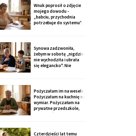
dostałam jej różaniec, po
Wnuk poprosił o zdjęcie
pogrzebie, z szuflady.
mojego dowodu -
Siostra wyjaśniła: „Ty i
„babciu, przychodnia
tak zawsze byłaś
potrzebuje do systemu".
ustawiona."
W czerwcu przyszło
wezwanie: chwilówka
przez internet, cztery
tysiące, na moje dane.
Synowa zadzwoniła,
Wnuk płakał, że odda.
żebym w sobotę „nigdzie
Córka na to: „tylko
nie wychodziła i ubrała
nigdzie nie zgłaszaj,
się elegancko". Nie
chcesz mu zniszczyć
spałam całą noc - tak
samo zaczęło się u Krysi,
zanim zawieźli ją do
domu opieki. Przyjechali
Pożyczałam im na wesele.
z tortem i laptopem:
Pożyczałam na kuchnię na
bilety do Rzymu na moje
wymiar. Pożyczałam na
siedemdziesiąte
prywatne przedszkole,
urodziny
„bo Kubuś jest wrażliwy".
W zeszłym tygodniu
pierwszy raz w życiu to ja
poprosiłam o pożyczkę -
Czterdzieści lat temu