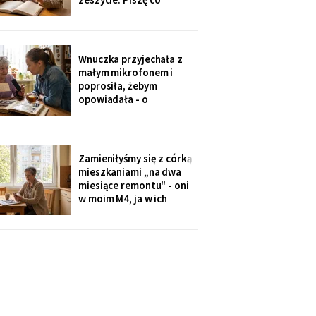
niedzielę po mszy.
Wczoraj napisałam mu, że
oddałam jego wędki
sąsiadowi, który zawsze
Wnuczka przyjechała z
mi pomaga - a nie synowi,
małym mikrofonem i
który nie przyjechał ani
poprosiła, żebym
do szpitala, ani na
opowiadała - o
rocznicę
pierwszym mieszkaniu, o
dziadku, o przepisie na
żurek. Nagrywałyśmy trzy
niedziele. Powiedziała,
Zamieniłyśmy się z córką
że chce, żeby jej dzieci
mieszkaniami „na dwa
kiedyś usłyszały mój głos.
miesiące remontu" - oni
w moim M4, ja w ich
kawalerce. Minęły dwa
lata. W mojej kuchni stoi
ich nowa wyspa,
widziałam na zdjęciach u
wnuczki. Córka mówi:
„Mamo, przecież stąd
masz bliżej do
przychodni".