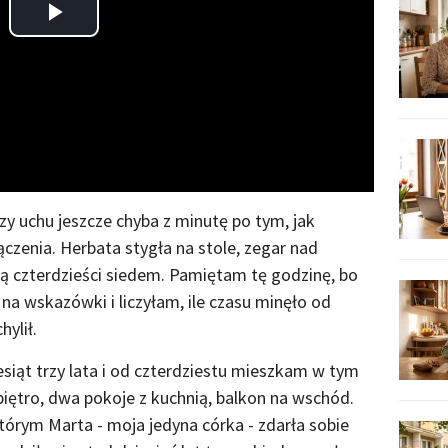
Play
Video
zy uchu jeszcze chyba z minutę po tym, jak
czenia. Herbata stygła na stole, zegar nad
ą czterdzieści siedem. Pamiętam tę godzinę, bo
na wskazówki i liczyłam, ile czasu minęło od
ylił.
iąt trzy lata i od czterdziestu mieszkam w tym
iętro, dwa pokoje z kuchnią, balkon na wschód.
órym Marta - moja jedyna córka - zdarła sobie