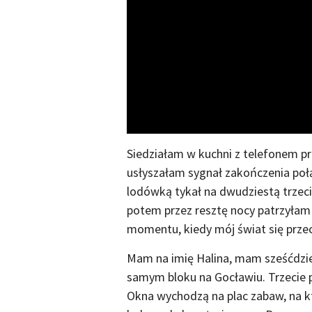
Siedziałam w kuchni z telefonem pr
usłyszałam sygnał zakończenia połą
lodówką tykał na dwudziestą trzeci
potem przez resztę nocy patrzyłam 
momentu, kiedy mój świat się przech
Mam na imię Halina, mam sześćdzies
samym bloku na Gocławiu. Trzecie p
Okna wychodzą na plac zabaw, na kt