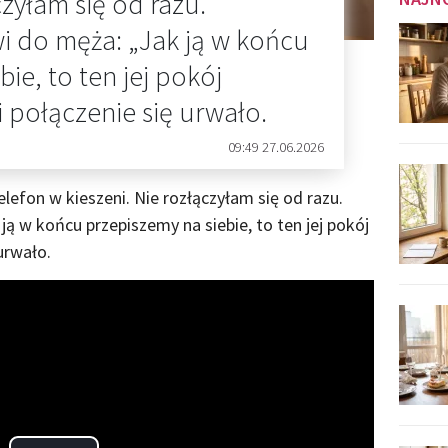
czyłam się od razu.
i do męża: „Jak ją w końcu
ie, to ten jej pokój
 połączenie się urwało.
09:49 27.06.2026
lefon w kieszeni. Nie rozłączyłam się od razu.
ą w końcu przepiszemy na siebie, to ten jej pokój
urwało.