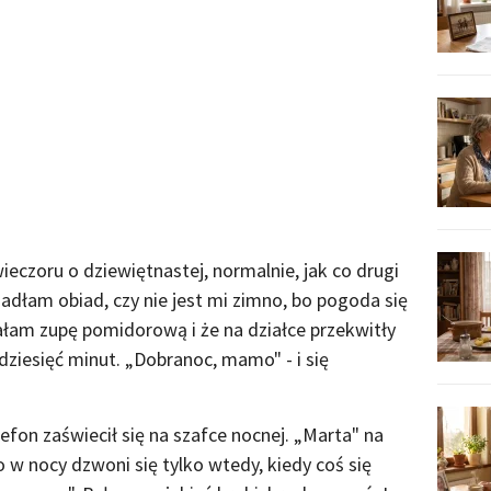
czoru o dziewiętnastej, normalnie, jak co drugi
 jadłam obiad, czy nie jest mi zimno, bo pogoda się
łam zupę pomidorową i że na działce przekwitły
ziesięć minut. „Dobranoc, mamo" - i się
lefon zaświecił się na szafce nocnej. „Marta" na
 w nocy dzwoni się tylko wtedy, kiedy coś się