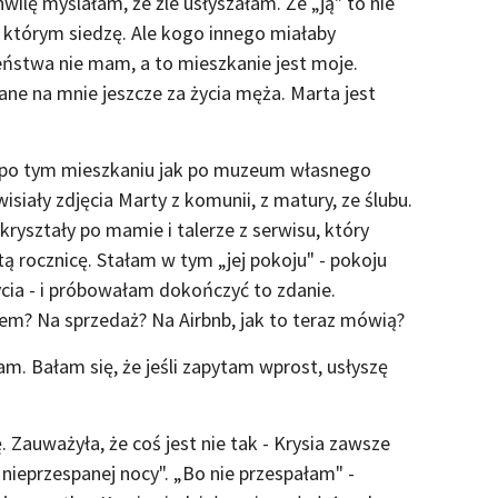
hwilę myślałam, że źle usłyszałam. Że „ją" to nie
 w którym siedzę. Ale kogo innego miałaby
zeństwa nie mam, a to mieszkanie jest moje.
ane na mnie jeszcze za życia męża. Marta jest
 po tym mieszkaniu jak po muzeum własnego
isiały zdjęcia Marty z komunii, z matury, ze ślubu.
kryształy po mamie i talerze z serwisu, który
ą rocznicę. Stałam w tym „jej pokoju" - pokoju
cia - i próbowałam dokończyć to zdanie.
m? Na sprzedaż? Na Airbnb, jak to teraz mówią?
m. Bałam się, że jeśli zapytam wprost, usłyszę
 Zauważyła, że coś jest nie tak - Krysia zawsze
nieprzespanej nocy". „Bo nie przespałam" -