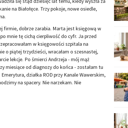
adziła się stąd dziesięć lat temu, kiedy wyszła za
zkanie na Białołęce. Trzy pokoje, nowe osiedle,
na.
ej firmie, dobrze zarabia. Marta jest księgową w
o mnie tę cichą cierpliwość do cyfr. Ja przed
rzepracowałam w księgowości szpitala na
 o piątej trzydzieści, wracałam o szesnastej,
ie lekcje. Po śmierci Andrzeja - mój mąż
trzy miesiące od diagnozy do końca - zostałam tu
o. Emerytura, działka ROD przy Kanale Wawerskim,
chodzimy na spacery. Nie narzekam. Nie