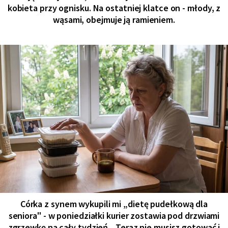
kobieta przy ognisku. Na ostatniej klatce on - młody, z
wąsami, obejmuje ją ramieniem.
Córka z synem wykupili mi „dietę pudełkową dla
seniora" - w poniedziałki kurier zostawia pod drzwiami
zgrzewkę na cały tydzień. „Teraz nie musisz gotować i