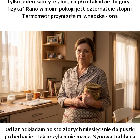
tylko jeden kaloryfer, bo „ciepło i tak idzie do góry -
fizyka". Rano w moim pokoju jest czternaście stopni.
Termometr przyniosła mi wnuczka - ona
Od lat odkładam po sto złotych miesięcznie do puszki
po herbacie - tak uczyła mnie mama. Synowa trafiła na