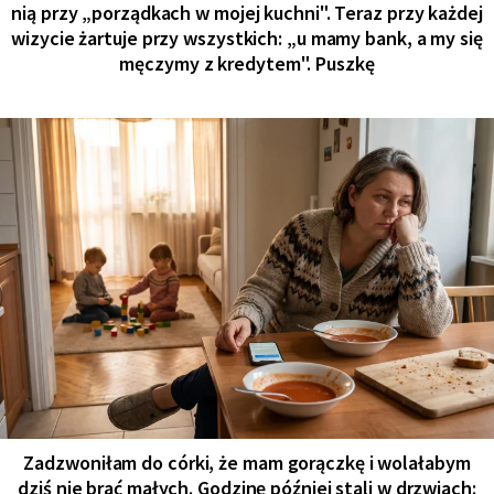
nią przy „porządkach w mojej kuchni". Teraz przy każdej
wizycie żartuje przy wszystkich: „u mamy bank, a my się
męczymy z kredytem". Puszkę
Zadzwoniłam do córki, że mam gorączkę i wolałabym
dziś nie brać małych. Godzinę później stali w drzwiach: