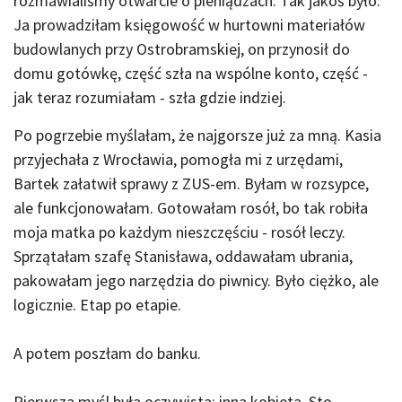
rozmawialiśmy otwarcie o pieniądzach. Tak jakoś było.
Ja prowadziłam księgowość w hurtowni materiałów
budowlanych przy Ostrobramskiej, on przynosił do
domu gotówkę, część szła na wspólne konto, część -
jak teraz rozumiałam - szła gdzie indziej.
Po pogrzebie myślałam, że najgorsze już za mną. Kasia
przyjechała z Wrocławia, pomogła mi z urzędami,
Bartek załatwił sprawy z ZUS-em. Byłam w rozsypce,
ale funkcjonowałam. Gotowałam rosół, bo tak robiła
moja matka po każdym nieszczęściu - rosół leczy.
Sprzątałam szafę Stanisława, oddawałam ubrania,
pakowałam jego narzędzia do piwnicy. Było ciężko, ale
logicznie. Etap po etapie.
A potem poszłam do banku.
Pierwsza myśl była oczywista: inna kobieta. Sto