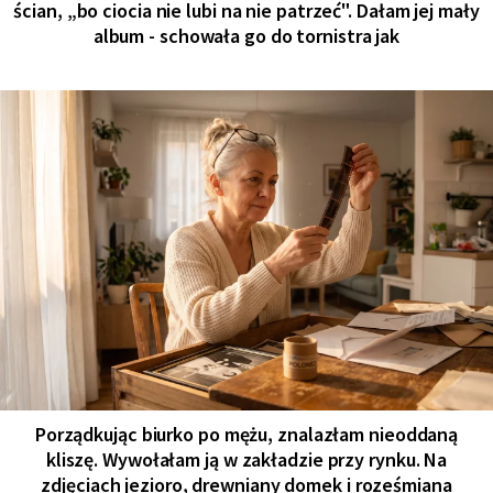
ścian, „bo ciocia nie lubi na nie patrzeć". Dałam jej mały
album - schowała go do tornistra jak
Porządkując biurko po mężu, znalazłam nieoddaną
kliszę. Wywołałam ją w zakładzie przy rynku. Na
zdjęciach jezioro, drewniany domek i roześmiana