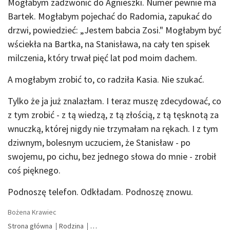
Mogłabym zadzwonić do Agnieszki. Numer pewnie ma
Bartek. Mogłabym pojechać do Radomia, zapukać do
drzwi, powiedzieć: „Jestem babcia Zosi." Mogłabym być
wściekła na Bartka, na Stanisława, na cały ten spisek
milczenia, który trwał pięć lat pod moim dachem.
A mogłabym zrobić to, co radziła Kasia. Nie szukać.
Tylko że ja już znalazłam. I teraz muszę zdecydować, co
z tym zrobić - z tą wiedzą, z tą złością, z tą tęsknotą za
wnuczką, której nigdy nie trzymałam na rękach. I z tym
dziwnym, bolesnym uczuciem, że Stanisław - po
swojemu, po cichu, bez jednego słowa do mnie - zrobił
coś pięknego.
Podnoszę telefon. Odkładam. Podnoszę znowu.
Bożena Krawiec
Strona główna
Rodzina