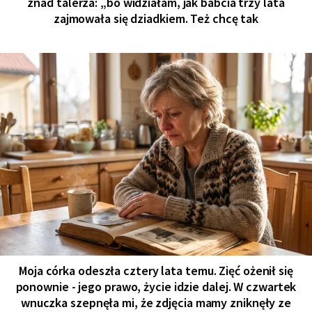
znad talerza: „bo widziałam, jak babcia trzy lata
zajmowała się dziadkiem. Też chcę tak
Moja córka odeszła cztery lata temu. Zięć ożenił się
ponownie - jego prawo, życie idzie dalej. W czwartek
wnuczka szepnęła mi, że zdjęcia mamy zniknęły ze