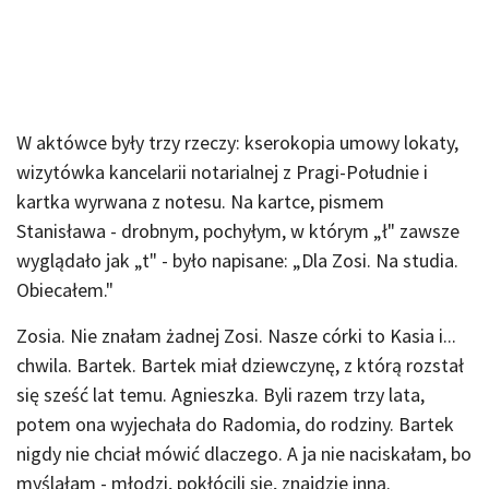
W aktówce były trzy rzeczy: kserokopia umowy lokaty,
wizytówka kancelarii notarialnej z Pragi-Południe i
kartka wyrwana z notesu. Na kartce, pismem
Stanisława - drobnym, pochyłym, w którym „ł" zawsze
wyglądało jak „t" - było napisane: „Dla Zosi. Na studia.
Obiecałem."
Zosia. Nie znałam żadnej Zosi. Nasze córki to Kasia i...
chwila. Bartek. Bartek miał dziewczynę, z którą rozstał
się sześć lat temu. Agnieszka. Byli razem trzy lata,
potem ona wyjechała do Radomia, do rodziny. Bartek
nigdy nie chciał mówić dlaczego. A ja nie naciskałam, bo
myślałam - młodzi, pokłócili się, znajdzie inną.