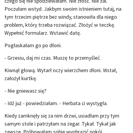
czego się nie spodziewałam. Nie złość. Nie żal.
Poczułam wstyd. Jakbym swoim istnieniem tutaj, na
tym trzecim piętrze bez windy, stanowiła dla niego
problem, który trzeba rozwiązać. Złożyć w teczkę.
Wypełnić formularz. Wstawić datę.
Pogłaskałam go po dłoni.
- Grzesiu, daj mi czas. Muszę to przemyśleć.
Kiwnął głową. Wytarł oczy wierzchem dłoni. Wstał,
założył kurtkę.
- Nie gniewasz się?
- Idź już - powiedziałam. - Herbata ci wystygła.
Kiedy zamknęły się za nim drzwi, usiadłam przy tym
samym stole i patrzyłam na zegar. Tykał. Tykał jak
zawsze. Próbowałam sobie wyobrazić pokój