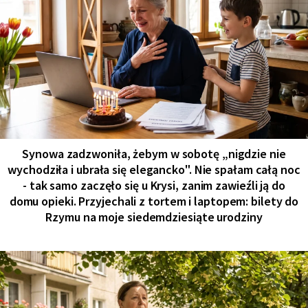
Synowa zadzwoniła, żebym w sobotę „nigdzie nie
wychodziła i ubrała się elegancko". Nie spałam całą noc
- tak samo zaczęło się u Krysi, zanim zawieźli ją do
domu opieki. Przyjechali z tortem i laptopem: bilety do
Rzymu na moje siedemdziesiąte urodziny