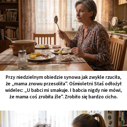
Przy niedzielnym obiedzie synowa jak zwykle rzuciła,
że „mama znowu przesoliła". Ośmioletni Staś odłożył
widelec: „U babci mi smakuje. I babcia nigdy nie mówi,
że mama coś zrobiła źle". Zrobiło się bardzo cicho.