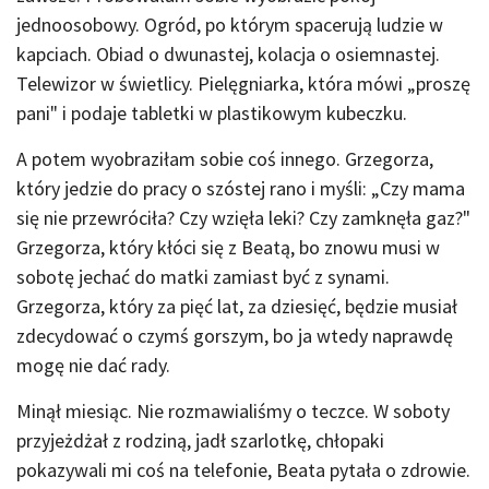
jednoosobowy. Ogród, po którym spacerują ludzie w
kapciach. Obiad o dwunastej, kolacja o osiemnastej.
Telewizor w świetlicy. Pielęgniarka, która mówi „proszę
pani" i podaje tabletki w plastikowym kubeczku.
A potem wyobraziłam sobie coś innego. Grzegorza,
który jedzie do pracy o szóstej rano i myśli: „Czy mama
się nie przewróciła? Czy wzięła leki? Czy zamknęła gaz?"
Grzegorza, który kłóci się z Beatą, bo znowu musi w
sobotę jechać do matki zamiast być z synami.
Grzegorza, który za pięć lat, za dziesięć, będzie musiał
zdecydować o czymś gorszym, bo ja wtedy naprawdę
mogę nie dać rady.
Minął miesiąc. Nie rozmawialiśmy o teczce. W soboty
przyjeżdżał z rodziną, jadł szarlotkę, chłopaki
pokazywali mi coś na telefonie, Beata pytała o zdrowie.