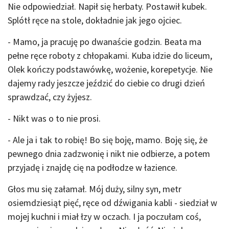
Nie odpowiedział. Napił się herbaty. Postawił kubek.
Splótł ręce na stole, dokładnie jak jego ojciec.
- Mamo, ja pracuję po dwanaście godzin. Beata ma
pełne ręce roboty z chłopakami. Kuba idzie do liceum,
Olek kończy podstawówkę, wożenie, korepetycje. Nie
dajemy rady jeszcze jeździć do ciebie co drugi dzień
sprawdzać, czy żyjesz.
- Nikt was o to nie prosi.
- Ale ja i tak to robię! Bo się boję, mamo. Boję się, że
pewnego dnia zadzwonię i nikt nie odbierze, a potem
przyjadę i znajdę cię na podłodze w łazience.
Głos mu się załamał. Mój duży, silny syn, metr
osiemdziesiąt pięć, ręce od dźwigania kabli - siedział w
mojej kuchni i miał łzy w oczach. I ja poczułam coś,