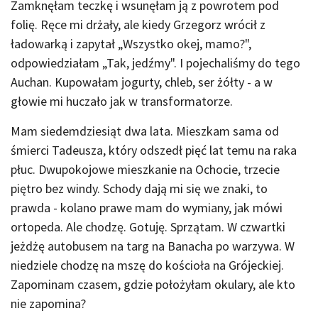
Zamknęłam teczkę i wsunęłam ją z powrotem pod
folię. Ręce mi drżały, ale kiedy Grzegorz wrócił z
ładowarką i zapytał „Wszystko okej, mamo?",
odpowiedziałam „Tak, jedźmy". I pojechaliśmy do tego
Auchan. Kupowałam jogurty, chleb, ser żółty - a w
głowie mi huczało jak w transformatorze.
Mam siedemdziesiąt dwa lata. Mieszkam sama od
śmierci Tadeusza, który odszedł pięć lat temu na raka
płuc. Dwupokojowe mieszkanie na Ochocie, trzecie
piętro bez windy. Schody dają mi się we znaki, to
prawda - kolano prawe mam do wymiany, jak mówi
ortopeda. Ale chodzę. Gotuję. Sprzątam. W czwartki
jeżdżę autobusem na targ na Banacha po warzywa. W
niedziele chodzę na mszę do kościoła na Grójeckiej.
Zapominam czasem, gdzie położyłam okulary, ale kto
nie zapomina?