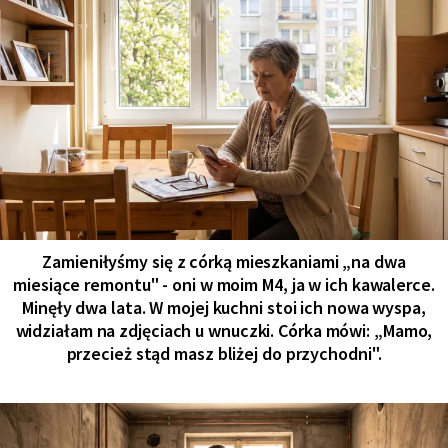
Zamieniłyśmy się z córką mieszkaniami „na dwa
miesiące remontu" - oni w moim M4, ja w ich kawalerce.
Minęły dwa lata. W mojej kuchni stoi ich nowa wyspa,
widziałam na zdjęciach u wnuczki. Córka mówi: „Mamo,
przecież stąd masz bliżej do przychodni".