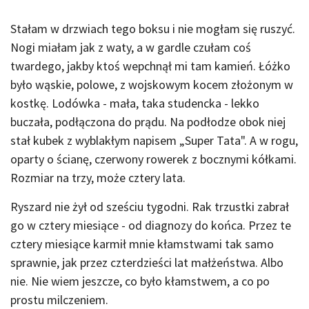
Stałam w drzwiach tego boksu i nie mogłam się ruszyć.
Nogi miałam jak z waty, a w gardle czułam coś
twardego, jakby ktoś wepchnął mi tam kamień. Łóżko
było wąskie, polowe, z wojskowym kocem złożonym w
kostkę. Lodówka - mała, taka studencka - lekko
buczała, podłączona do prądu. Na podłodze obok niej
stał kubek z wyblakłym napisem „Super Tata". A w rogu,
oparty o ścianę, czerwony rowerek z bocznymi kółkami.
Rozmiar na trzy, może cztery lata.
Ryszard nie żył od sześciu tygodni. Rak trzustki zabrał
go w cztery miesiące - od diagnozy do końca. Przez te
cztery miesiące karmił mnie kłamstwami tak samo
sprawnie, jak przez czterdzieści lat małżeństwa. Albo
nie. Nie wiem jeszcze, co było kłamstwem, a co po
prostu milczeniem.