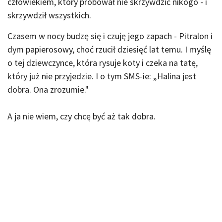
człowiekiem, który próbował nie skrzywdzić nikogo - i
skrzywdził wszystkich.
Czasem w nocy budzę się i czuję jego zapach - Pitralon i
dym papierosowy, choć rzucił dziesięć lat temu. I myślę
o tej dziewczynce, która rysuje koty i czeka na tatę,
który już nie przyjedzie. I o tym SMS-ie: „Halina jest
dobra. Ona zrozumie."
A ja nie wiem, czy chcę być aż tak dobra.