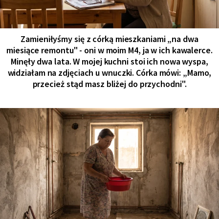
Zamieniłyśmy się z córką mieszkaniami „na dwa
miesiące remontu" - oni w moim M4, ja w ich kawalerce.
Minęły dwa lata. W mojej kuchni stoi ich nowa wyspa,
widziałam na zdjęciach u wnuczki. Córka mówi: „Mamo,
przecież stąd masz bliżej do przychodni".