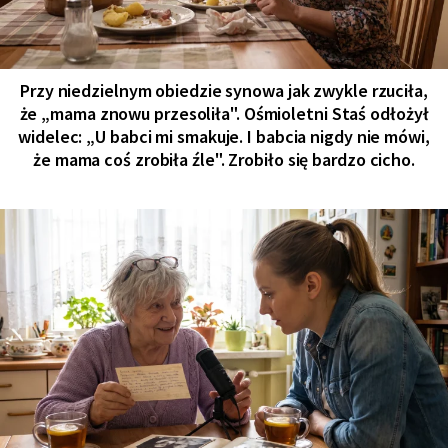
Przy niedzielnym obiedzie synowa jak zwykle rzuciła,
że „mama znowu przesoliła". Ośmioletni Staś odłożył
widelec: „U babci mi smakuje. I babcia nigdy nie mówi,
że mama coś zrobiła źle". Zrobiło się bardzo cicho.