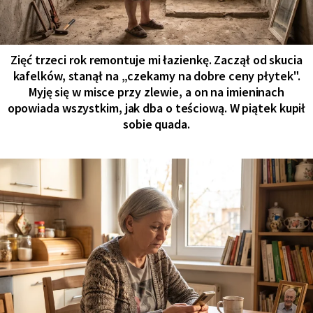
Zięć trzeci rok remontuje mi łazienkę. Zaczął od skucia
kafelków, stanął na „czekamy na dobre ceny płytek".
Myję się w misce przy zlewie, a on na imieninach
opowiada wszystkim, jak dba o teściową. W piątek kupił
sobie quada.