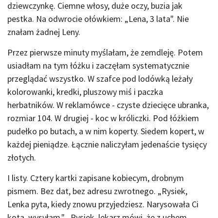
dziewczynkę. Ciemne włosy, duże oczy, buzia jak
pestka. Na odwrocie ołówkiem: „Lena, 3 lata". Nie
znałam żadnej Leny.
Przez pierwsze minuty myślałam, że zemdleję. Potem
usiadłam na tym łóżku i zaczęłam systematycznie
przeglądać wszystko. W szafce pod lodówką leżały
kolorowanki, kredki, pluszowy miś i paczka
herbatników. W reklamówce - czyste dziecięce ubranka,
rozmiar 104. W drugiej - koc w króliczki. Pod łóżkiem
pudełko po butach, a w nim koperty. Siedem kopert, w
każdej pieniądze. Łącznie naliczyłam jedenaście tysięcy
złotych.
I listy. Cztery kartki zapisane kobiecym, drobnym
pismem. Bez dat, bez adresu zwrotnego. „Rysiek,
Lenka pyta, kiedy znowu przyjedziesz. Narysowała Ci
kota, wysyłam." „Rysiek, lekarz mówi, że z uchem