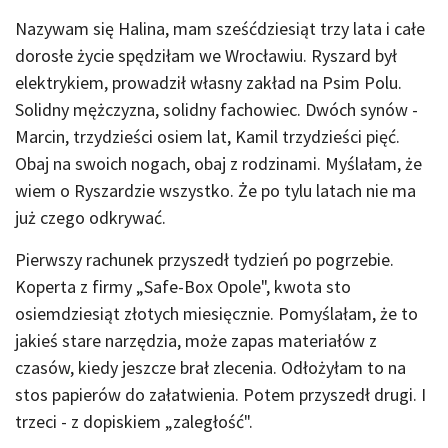
Nazywam się Halina, mam sześćdziesiąt trzy lata i całe
dorosłe życie spędziłam we Wrocławiu. Ryszard był
elektrykiem, prowadził własny zakład na Psim Polu.
Solidny mężczyzna, solidny fachowiec. Dwóch synów -
Marcin, trzydzieści osiem lat, Kamil trzydzieści pięć.
Obaj na swoich nogach, obaj z rodzinami. Myślałam, że
wiem o Ryszardzie wszystko. Że po tylu latach nie ma
już czego odkrywać.
Pierwszy rachunek przyszedł tydzień po pogrzebie.
Koperta z firmy „Safe-Box Opole", kwota sto
osiemdziesiąt złotych miesięcznie. Pomyślałam, że to
jakieś stare narzędzia, może zapas materiałów z
czasów, kiedy jeszcze brał zlecenia. Odłożyłam to na
stos papierów do załatwienia. Potem przyszedł drugi. I
trzeci - z dopiskiem „zaległość".