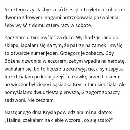
Aż cztery razy. Jakby sześćdziesięciotrzyletnia kobieta z
dwoma zdrowymi nogami potrzebowała pozwolenia,
żeby wyjść z domu cztery razy w sobotę.
Zaczęłam o tym myśleć za dużo. Wychodząc rano do
sklepu, łapałam się na tym, że patrzę na zamek i myślę:
to otwarcie numer jeden. Grzegorz je zobaczy. Gdy
Bożena dzwoniła wieczorem, żebym wpadła na herbatę,
wahałam się: bo to będzie trzecie wyjście, a syn zapyta.
Raz chciałam po kolacji zejść na ławkę przed blokiem,
bo wieczór był ciepły i sąsiadka Krysia tam siedziała. Ale
pomyślałam: dwudziesta pierwsza, Grzegorz zobaczy,
zadzwoni. Nie zeszłam.
Następnego dnia Krysia powiedziała mi na klatce:
„Halina, czekałam na ciebie wczoraj, co się stało?"