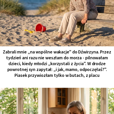
Zabrali mnie „na wspólne wakacje" do Dźwirzyna. Przez
tydzień ani razu nie weszłam do morza - pilnowałam
dzieci, kiedy młodzi „korzystali z życia". W drodze
powrotnej syn zapytał: „i jak, mamo, odpoczęłaś?".
Piasek przywiozłam tylko w butach, z placu