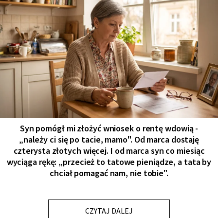
Syn pomógł mi złożyć wniosek o rentę wdowią -
„należy ci się po tacie, mamo". Od marca dostaję
czterysta złotych więcej. I od marca syn co miesiąc
wyciąga rękę: „przecież to tatowe pieniądze, a tata by
chciał pomagać nam, nie tobie".
CZYTAJ DALEJ