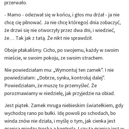
przerwało.
- Mamo - odezwał się w końcu, i głos mu drżał - ja nie
chcę cię pilnować. Ja nie chcę któregoś dnia zobaczyć,
że drzwi się nie otworzyły przez dwa dni, i wiedzieć,
że… Tak jak z tatą. Że nikt nie sprawdził.
Oboje płakaliśmy. Cicho, po swojemu, każdy w swoim
mieście, w swoim pokoju, ze swoim strachem.
Nie powiedziałam mu: „Wymontuj ten zamek". I nie
powiedziałam: „Dobrze, synku, kontroluj dalej".
Powiedziałam, że muszę to przemyśleć. Że
porozmawiamy w niedzielę, jak przyjedzie na obiad.
Jest piątek. Zamek mruga niebieskim światełkiem, gdy
wychodzę rano po bułki. Idę powoli po schodach, bo
winda znów nie działa, i myślę o tym, jak cienka jest
granica między troską a kontrolą. I czy ta granica jest w