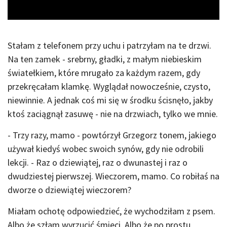
Stałam z telefonem przy uchu i patrzyłam na te drzwi.
Na ten zamek - srebrny, gładki, z małym niebieskim
światełkiem, które mrugało za każdym razem, gdy
przekręcałam klamkę. Wyglądał nowocześnie, czysto,
niewinnie. A jednak coś mi się w środku ścisnęło, jakby
ktoś zaciągnął zasuwę - nie na drzwiach, tylko we mnie.
- Trzy razy, mamo - powtórzył Grzegorz tonem, jakiego
używał kiedyś wobec swoich synów, gdy nie odrobili
lekcji. - Raz o dziewiątej, raz o dwunastej i raz o
dwudziestej pierwszej. Wieczorem, mamo. Co robiłaś na
dworze o dziewiątej wieczorem?
Miałam ochotę odpowiedzieć, że wychodziłam z psem.
Albo że szłam wyrzucić śmieci. Albo że po prostu