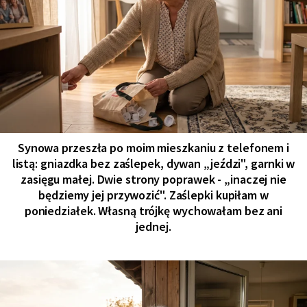
Synowa przeszła po moim mieszkaniu z telefonem i
listą: gniazdka bez zaślepek, dywan „jeździ", garnki w
zasięgu małej. Dwie strony poprawek - „inaczej nie
będziemy jej przywozić". Zaślepki kupiłam w
poniedziałek. Własną trójkę wychowałam bez ani
jednej.