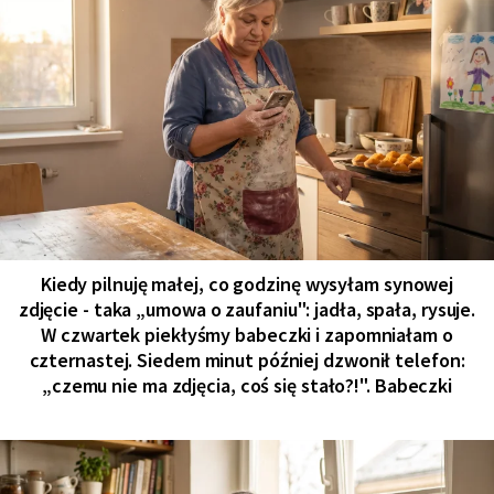
Kiedy pilnuję małej, co godzinę wysyłam synowej
zdjęcie - taka „umowa o zaufaniu": jadła, spała, rysuje.
W czwartek piekłyśmy babeczki i zapomniałam o
czternastej. Siedem minut później dzwonił telefon:
„czemu nie ma zdjęcia, coś się stało?!". Babeczki