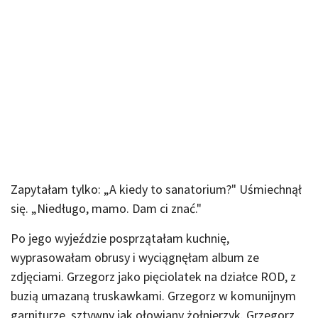
Zapytałam tylko: „A kiedy to sanatorium?" Uśmiechnął
się. „Niedługo, mamo. Dam ci znać."
Po jego wyjeździe posprzątałam kuchnię,
wyprasowałam obrusy i wyciągnęłam album ze
zdjęciami. Grzegorz jako pięciolatek na działce ROD, z
buzią umazaną truskawkami. Grzegorz w komunijnym
garniturze, sztywny jak ołowiany żołnierzyk. Grzegorz