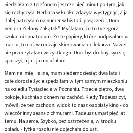
Siedziałam z telefonem jeszcze pięć minut po tym, jak
się rozłączyła. Herbata w kubku zdążyła wystygnąć, a ja
dalej patrzyłam na numer w historii połączeń. „Dom
Seniora Zielony Zakątek". Myślałam, że to Grzegorz
szuka mi sanatorium. Że te papiery, które podpisałam w
marcu, to coś w rodzaju skierowania od lekarza. Nawet
nie przeczytałam wszystkiego. Druk był drobny, syn się
śpieszył, a ja - ja mu ufałam.
Mam na imię Halina, mam siedemdziesiąt dwa lata i
całe dorosłe życie spędziłam w tym samym mieszkaniu
na osiedlu Tysiąclecia w Poznaniu. Trzecie piętro, dwa
pokoje, kuchnia z oknem na zachód. Kiedy Tadeusz żył,
mówił, że ten zachodni widok to nasz osobisty kino - co
wieczór inny seans z chmurami. Tadeusz umarł pięć lat
temu. Na serce. Szybko, bez ostrzeżenia, w środku
obiadu - łyżka rosołu nie dojechała do ust.