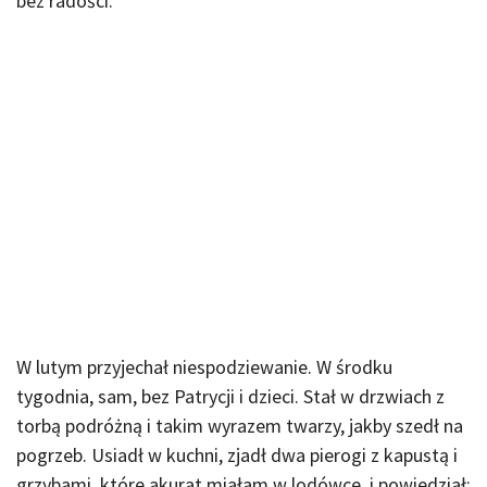
bez radości.
W lutym przyjechał niespodziewanie. W środku
tygodnia, sam, bez Patrycji i dzieci. Stał w drzwiach z
torbą podróżną i takim wyrazem twarzy, jakby szedł na
pogrzeb. Usiadł w kuchni, zjadł dwa pierogi z kapustą i
grzybami, które akurat miałam w lodówce, i powiedział: