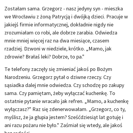
Zostałam sama. Grzegorz - nasz jedyny syn - mieszka
we Wrocławiu z żoną Patrycją i dwójką dzieci. Pracuje w
jakiejś firmie informatycznej, dokładnie nigdy nie
zrozumiałam co robi, ale dobrze zarabia. Odwiedza
mnie mniej więcej raz na dwa miesiące, czasem
rzadziej. Dzwoni w niedziele, krótko. „Mamo, jak
zdrowie? Brałaś leki? Dobrze, to pa."
Te telefony zaczęły się zmieniać jakoś po Bożym
Narodzeniu. Grzegorz pytał o dziwne rzeczy. Czy
sąsiadka dalej mnie odwiedza. Czy schodzę po zakupy
sama. Czy pamiętam, żeby wyłączać kuchenkę. To
ostatnie pytanie wracało jak refren. „Mamo, a kuchenkę
wyłączasz?" Raz się zdenerwowałam. „Grzegorz, co ty,
myślisz, że ja głupia jestem? Sześćdziesiąt lat gotuję i
ani razu pożaru nie było." Zaśmiał się wtedy, ale jakoś