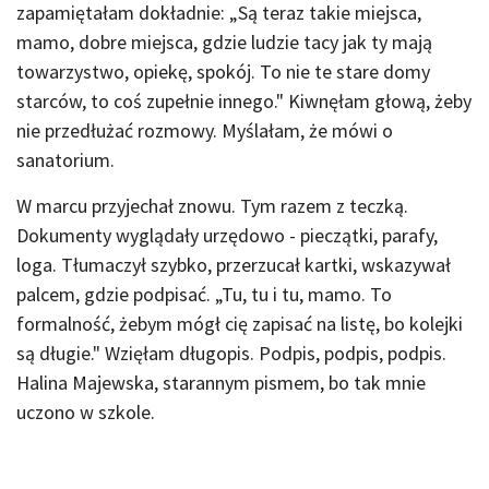
zapamiętałam dokładnie: „Są teraz takie miejsca,
mamo, dobre miejsca, gdzie ludzie tacy jak ty mają
towarzystwo, opiekę, spokój. To nie te stare domy
starców, to coś zupełnie innego." Kiwnęłam głową, żeby
nie przedłużać rozmowy. Myślałam, że mówi o
sanatorium.
W marcu przyjechał znowu. Tym razem z teczką.
Dokumenty wyglądały urzędowo - pieczątki, parafy,
loga. Tłumaczył szybko, przerzucał kartki, wskazywał
palcem, gdzie podpisać. „Tu, tu i tu, mamo. To
formalność, żebym mógł cię zapisać na listę, bo kolejki
są długie." Wzięłam długopis. Podpis, podpis, podpis.
Halina Majewska, starannym pismem, bo tak mnie
uczono w szkole.