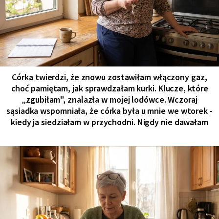
Córka twierdzi, że znowu zostawiłam włączony gaz,
choć pamiętam, jak sprawdzałam kurki. Klucze, które
„zgubiłam", znalazła w mojej lodówce. Wczoraj
sąsiadka wspomniała, że córka była u mnie we wtorek -
kiedy ja siedziałam w przychodni. Nigdy nie dawałam