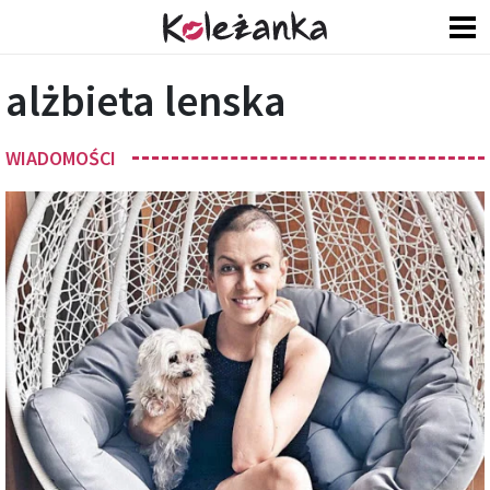
alżbieta lenska
WIADOMOŚCI