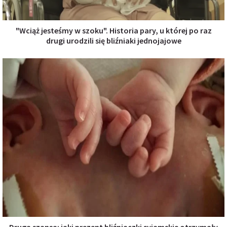
"Wciąż jesteśmy w szoku". Historia pary, u której po raz
drugi urodzili się bliźniaki jednojajowe
Druga szansa: jaki prezent bliźniaczki syjamskie otrzymały