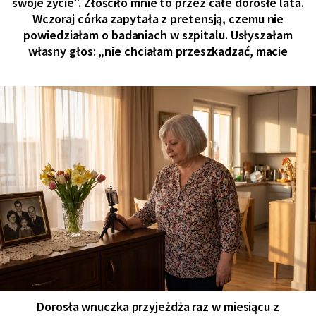
swoje życie". Złościło mnie to przez całe dorosłe lata.
Wczoraj córka zapytała z pretensją, czemu nie
powiedziałam o badaniach w szpitalu. Usłyszałam
własny głos: „nie chciałam przeszkadzać, macie
Dorosła wnuczka przyjeżdża raz w miesiącu z