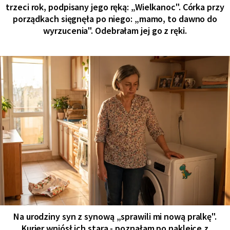
trzeci rok, podpisany jego ręką: „Wielkanoc". Córka przy
porządkach sięgnęła po niego: „mamo, to dawno do
wyrzucenia". Odebrałam jej go z ręki.
Na urodziny syn z synową „sprawili mi nową pralkę".
Kurier wniósł ich starą - poznałam po naklejce z