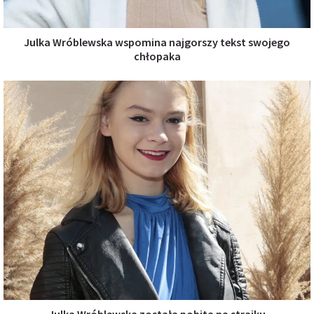
Julka Wróblewska wspomina najgorszy tekst swojego
chłopaka
Julka Wróblewska została pobita na strajku