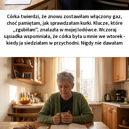
Córka twierdzi, że znowu zostawiłam włączony gaz,
choć pamiętam, jak sprawdzałam kurki. Klucze, które
„zgubiłam", znalazła w mojej lodówce. Wczoraj
sąsiadka wspomniała, że córka była u mnie we wtorek -
kiedy ja siedziałam w przychodni. Nigdy nie dawałam