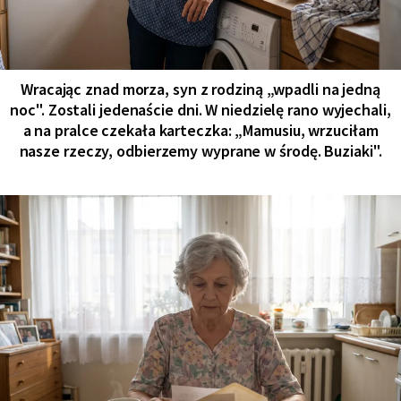
Wracając znad morza, syn z rodziną „wpadli na jedną
noc". Zostali jedenaście dni. W niedzielę rano wyjechali,
a na pralce czekała karteczka: „Mamusiu, wrzuciłam
nasze rzeczy, odbierzemy wyprane w środę. Buziaki".