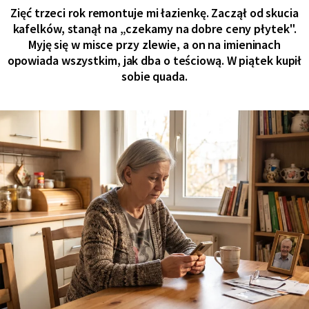
Zięć trzeci rok remontuje mi łazienkę. Zaczął od skucia
kafelków, stanął na „czekamy na dobre ceny płytek".
Myję się w misce przy zlewie, a on na imieninach
opowiada wszystkim, jak dba o teściową. W piątek kupił
sobie quada.