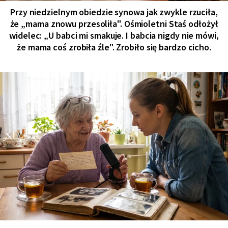
Przy niedzielnym obiedzie synowa jak zwykle rzuciła,
że „mama znowu przesoliła". Ośmioletni Staś odłożył
widelec: „U babci mi smakuje. I babcia nigdy nie mówi,
że mama coś zrobiła źle". Zrobiło się bardzo cicho.