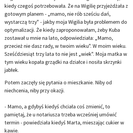
kiedy czegoś potrzebowała. Że na Wigilię przyjeżdżała z
gotowym planem - „mamo, nie rób sześciu dań,
wystarczą trzy" - jakby moja Wigilia była problemem do
optymalizacji. Że kiedy zaproponowałam, żeby Kuba
zostawał u mnie na lato, odpowiedziała: „Mamo,
przecież nie dasz rady, w twoim wieku". W moim wieku.
Sześćdziesiąt trzy lata to nie jest „wiek". Moja matka w
tym wieku kopała grządki na działce i nosiła skrzynki
jabłek.
Potem zaczęły się pytania o mieszkanie. Niby od
niechcenia, niby przy okazji.
- Mamo, a gdybyś kiedyś chciała coś zmienić, to
pamiętaj, że u notariusza trzeba wcześniej umówić
termin - powiedziała kiedyś Marta, mieszając cukier w
kawie.