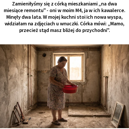
Zamieniłyśmy się z córką mieszkaniami „na dwa
miesiące remontu" - oni w moim M4, ja w ich kawalerce.
Minęły dwa lata. W mojej kuchni stoi ich nowa wyspa,
widziałam na zdjęciach u wnuczki. Córka mówi: „Mamo,
przecież stąd masz bliżej do przychodni".