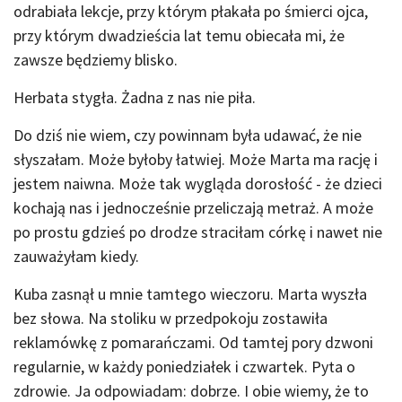
odrabiała lekcje, przy którym płakała po śmierci ojca,
przy którym dwadzieścia lat temu obiecała mi, że
zawsze będziemy blisko.
Herbata stygła. Żadna z nas nie piła.
Do dziś nie wiem, czy powinnam była udawać, że nie
słyszałam. Może byłoby łatwiej. Może Marta ma rację i
jestem naiwna. Może tak wygląda dorosłość - że dzieci
kochają nas i jednocześnie przeliczają metraż. A może
po prostu gdzieś po drodze straciłam córkę i nawet nie
zauważyłam kiedy.
Kuba zasnął u mnie tamtego wieczoru. Marta wyszła
bez słowa. Na stoliku w przedpokoju zostawiła
reklamówkę z pomarańczami. Od tamtej pory dzwoni
regularnie, w każdy poniedziałek i czwartek. Pyta o
zdrowie. Ja odpowiadam: dobrze. I obie wiemy, że to