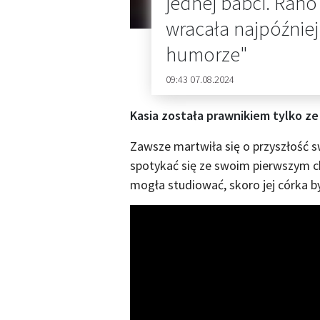
jednej babci. Rano
wracała najpóźniej
humorze"
09:43 07.08.2024
Kasia została prawnikiem tylko z
Zawsze martwiła się o przyszłość s
spotykać się ze swoim pierwszym c
mogła studiować, skoro jej córka by