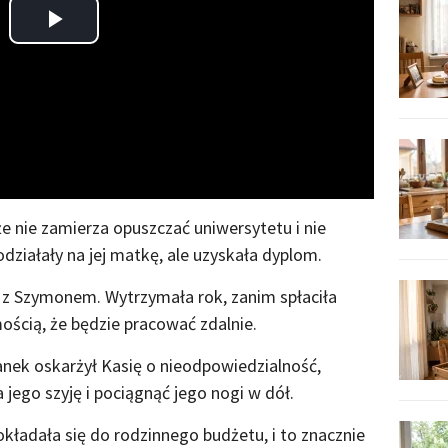
Play
Video
że nie zamierza opuszczać uniwersytetu i nie
odziałały na jej matkę, ale uzyskała dyplom.
 z Szymonem. Wytrzymała rok, zanim spłaciła
ścią, że będzie pracować zdalnie.
hanek oskarżył Kasię o nieodpowiedzialność,
jego szyję i pociągnąć jego nogi w dół.
kładała się do rodzinnego budżetu, i to znacznie