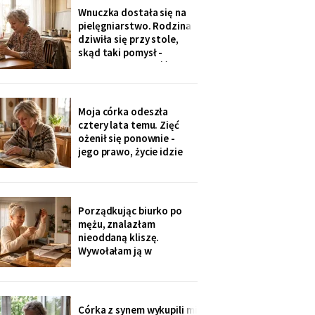
jedenaście podpisów.
Wnuczka dostała się na
Rozpoznałam charakter
pielęgniarstwo. Rodzina
pisma córki - ma tu
dziwiła się przy stole,
kawalerkę pod wynajem.
skąd taki pomysł -
„Mamo, bez przesady
przecież mogła „iść na
coś lepszego".
Odpowiedziała, nie
podnosząc głowy znad
Moja córka odeszła
talerza: „bo widziałam,
cztery lata temu. Zięć
jak babcia trzy lata
ożenił się ponownie -
zajmowała się dziadkiem.
jego prawo, życie idzie
Też chcę tak
dalej. W czwartek
wnuczka szepnęła mi, że
zdjęcia mamy zniknęły ze
ścian, „bo ciocia nie lubi
Porządkując biurko po
na nie patrzeć". Dałam jej
mężu, znalazłam
mały album - schowała go
nieoddaną kliszę.
do tornistra jak
Wywołałam ją w
zakładzie przy rynku. Na
zdjęciach jezioro,
drewniany domek i
roześmiana kobieta przy
Córka z synem wykupili mi