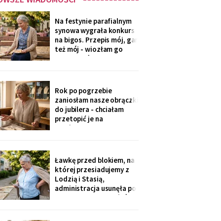
Na festynie parafialnym
synowa wygrała konkurs
na bigos. Przepis mój, gar
też mój - wiozłam go
rano taksówką, żeby się
nie wylał. Przy dyplomie
powiedziała do
mikrofonu: „to stary
Rok po pogrzebie
przepis z mojej rodziny".
zaniosłam nasze obrączki
Klaskałam razem ze
do jubilera - chciałam
wszystkimi.
przetopić je na
pierścionek dla wnuczki.
Pan zważył, obejrzał
przez lupę i powiedział
cicho: „Pani jest złota.
Ławkę przed blokiem, na
Męża - pozłacana, dobra
której przesiadujemy z
imitacja, robota sprzed
Lodzią i Stasią,
lat".
administracja usunęła po
„skargach mieszkańców"
- podobno psujemy
widok. Pod pismem