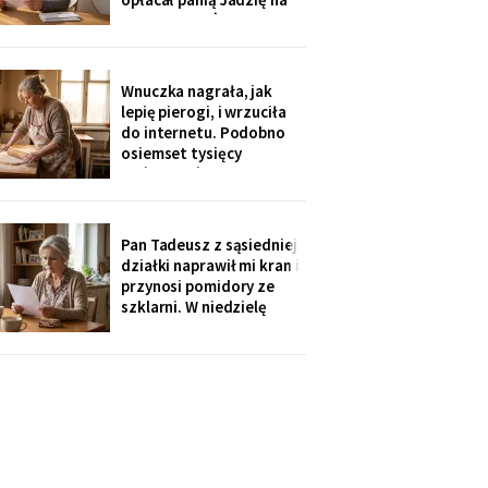
kilka poranków w
tygodniu. Tydzień po
pogrzebie przysłał mi
rozliczenie: „twoja
Wnuczka nagrała, jak
połowa za opiekunkę,
lepię pierogi, i wrzuciła
osiem tysięcy. Mama by
do internetu. Podobno
tak chciała".
osiemset tysięcy
wyświetleń - ludzie z
całej Polski piszą, że
przypominam im ich
babcie. Córka obejrzała
Pan Tadeusz z sąsiedniej
dwa razy i powiedziała
działki naprawił mi kran i
tylko: „Mamo, mogłaś
przynosi pomidory ze
chociaż zdjąć ten stary
szklarni. W niedzielę
fartuch".
dzieci przyjechały oboje,
bez wnuków, na
„poważną rozmowę o
przyszłości". Syn położył
na stole kartkę z
punktami. Pierwszy
przeczytałam do góry
nogami