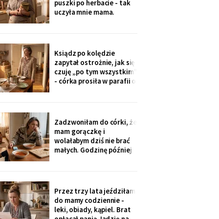
puszki po herbacie - tak
wnuczka - ona
uczyła mnie mama.
Synowa trafiła na nią przy
„porządkach w mojej
kuchni". Teraz przy każdej
wizycie żartuje przy
Ksiądz po kolędzie
wszystkich: „u mamy
zapytał ostrożnie, jak się
bank, a my się męczymy z
czuję „po tym wszystkim"
kredytem". Puszkę
- córka prosiła w parafii o
modlitwę, bo „mama
zdziwaczała na starość i
odcina się od rodziny". To
ja co niedzielę czekam z
Zadzwoniłam do córki, że
obiadem. Ostatni raz
mam gorączkę i
przyszli we wrześniu.
wolałabym dziś nie brać
małych. Godzinę później
stali w drzwiach: „Mamo,
oni już przechorowali, nic
im nie będzie". O piątej
przyszedł SMS: „Podasz
Przez trzy lata jeździłam
im obiad? Wrócimy
do mamy codziennie -
głodni".
leki, obiady, kąpiel. Brat
opłacał panią Jadzię na