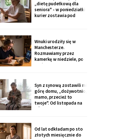
ognisku. Na ostatniej
„dietę pudełkową dla
klatce on - młody, z
seniora" - w poniedziałki
wąsami, obejmuje ją
kurier zostawia pod
ramieniem.
drzwiami zgrzewkę na
cały tydzień. „Teraz nie
musisz gotować i
jesteśmy spokojni,
Wnuki urodziły się w
mamo". Od marca nikt nie
Manchesterze.
przyjechał. Na każdym
Rozmawiamy przez
pudełku naklejka: moje
kamerkę w niedziele, po
imię
pięć minut, bo „im się
nudzi". Ostatnio starszy
zapytał o coś po
angielsku, a syn
Syn z synową zostawili mi
przetłumaczył ze
górę domu, „dożywotnio,
śmiechem: „pyta, kim jest
mamo, przecież to
ta pani". Kupiłam zeszyt i
twoje". Od listopada na
uczę się angielskiego
górze grzeje tylko jeden
kaloryfer, bo „ciepło i tak
idzie do góry - fizyka".
Rano w moim pokoju jest
Od lat odkładam po sto
czternaście stopni.
złotych miesięcznie do
Termometr przyniosła mi