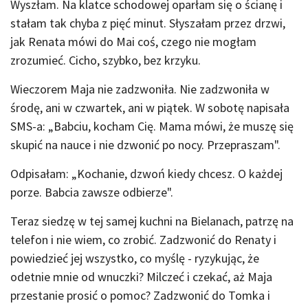
Wyszłam. Na klatce schodowej oparłam się o ścianę i
stałam tak chyba z pięć minut. Słyszałam przez drzwi,
jak Renata mówi do Mai coś, czego nie mogłam
zrozumieć. Cicho, szybko, bez krzyku.
Wieczorem Maja nie zadzwoniła. Nie zadzwoniła w
środę, ani w czwartek, ani w piątek. W sobotę napisała
SMS-a: „Babciu, kocham Cię. Mama mówi, że muszę się
skupić na nauce i nie dzwonić po nocy. Przepraszam".
Odpisałam: „Kochanie, dzwoń kiedy chcesz. O każdej
porze. Babcia zawsze odbierze".
Teraz siedzę w tej samej kuchni na Bielanach, patrzę na
telefon i nie wiem, co zrobić. Zadzwonić do Renaty i
powiedzieć jej wszystko, co myślę - ryzykując, że
odetnie mnie od wnuczki? Milczeć i czekać, aż Maja
przestanie prosić o pomoc? Zadzwonić do Tomka i