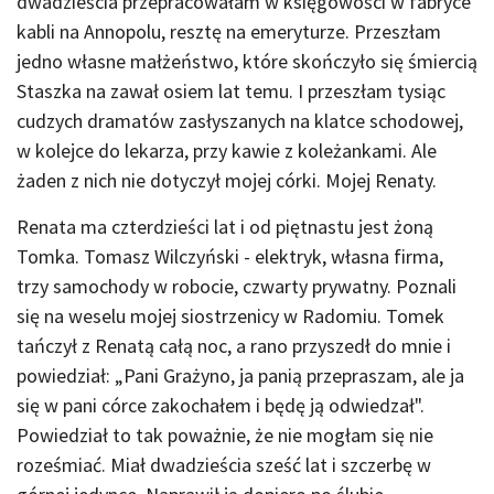
dwadzieścia przepracowałam w księgowości w fabryce
kabli na Annopolu, resztę na emeryturze. Przeszłam
jedno własne małżeństwo, które skończyło się śmiercią
Staszka na zawał osiem lat temu. I przeszłam tysiąc
cudzych dramatów zasłyszanych na klatce schodowej,
w kolejce do lekarza, przy kawie z koleżankami. Ale
żaden z nich nie dotyczył mojej córki. Mojej Renaty.
Renata ma czterdzieści lat i od piętnastu jest żoną
Tomka. Tomasz Wilczyński - elektryk, własna firma,
trzy samochody w robocie, czwarty prywatny. Poznali
się na weselu mojej siostrzenicy w Radomiu. Tomek
tańczył z Renatą całą noc, a rano przyszedł do mnie i
powiedział: „Pani Grażyno, ja panią przepraszam, ale ja
się w pani córce zakochałem i będę ją odwiedzał".
Powiedział to tak poważnie, że nie mogłam się nie
roześmiać. Miał dwadzieścia sześć lat i szczerbę w