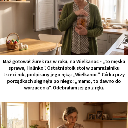
Mąż gotował żurek raz w roku, na Wielkanoc - „to męska
sprawa, Halinko". Ostatni słoik stoi w zamrażalniku
trzeci rok, podpisany jego ręką: „Wielkanoc". Córka przy
porządkach sięgnęła po niego: „mamo, to dawno do
wyrzucenia". Odebrałam jej go z ręki.