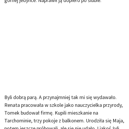
górnej jedynce. Naprawił ją dopiero po ślubie.
Byli dobrą parą. A przynajmniej tak mi się wydawało.
Renata pracowała w szkole jako nauczycielka przyrody,
Tomek budował firmę. Kupili mieszkanie na
Tarchominie, trzy pokoje z balkonem. Urodziła się Maja,
potem jeszcze próbowali, ale się nie udało. I jakoś żyli.