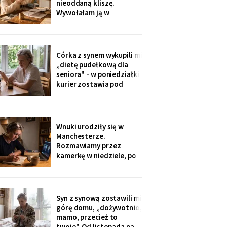
nieoddaną kliszę.
do tornistra jak
Wywołałam ją w
zakładzie przy rynku. Na
zdjęciach jezioro,
drewniany domek i
roześmiana kobieta przy
Córka z synem wykupili mi
ognisku. Na ostatniej
„dietę pudełkową dla
klatce on - młody, z
seniora" - w poniedziałki
wąsami, obejmuje ją
kurier zostawia pod
ramieniem.
drzwiami zgrzewkę na
cały tydzień. „Teraz nie
musisz gotować i
jesteśmy spokojni,
Wnuki urodziły się w
mamo". Od marca nikt nie
Manchesterze.
przyjechał. Na każdym
Rozmawiamy przez
pudełku naklejka: moje
kamerkę w niedziele, po
imię
pięć minut, bo „im się
nudzi". Ostatnio starszy
zapytał o coś po
angielsku, a syn
Syn z synową zostawili mi
przetłumaczył ze
górę domu, „dożywotnio,
śmiechem: „pyta, kim jest
mamo, przecież to
ta pani". Kupiłam zeszyt i
twoje". Od listopada na