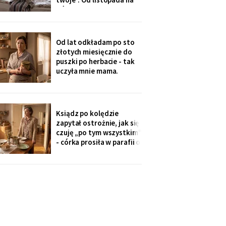
uczę się angielskiego
górze grzeje tylko jeden
kaloryfer, bo „ciepło i tak
idzie do góry - fizyka".
Rano w moim pokoju jest
Od lat odkładam po sto
czternaście stopni.
złotych miesięcznie do
Termometr przyniosła mi
puszki po herbacie - tak
wnuczka - ona
uczyła mnie mama.
Synowa trafiła na nią przy
„porządkach w mojej
kuchni". Teraz przy każdej
wizycie żartuje przy
Ksiądz po kolędzie
wszystkich: „u mamy
zapytał ostrożnie, jak się
bank, a my się męczymy z
czuję „po tym wszystkim"
kredytem". Puszkę
- córka prosiła w parafii o
modlitwę, bo „mama
zdziwaczała na starość i
odcina się od rodziny". To
ja co niedzielę czekam z
obiadem. Ostatni raz
przyszli we wrześniu.