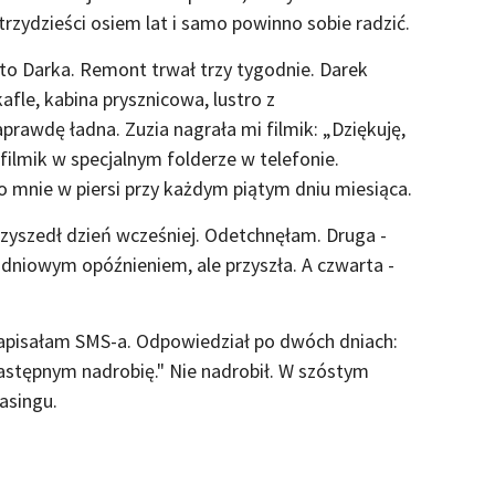
trzydzieści osiem lat i samo powinno sobie radzić.
to Darka. Remont trwał trzy tygodnie. Darek
afle, kabina prysznicowa, lustro z
prawdę ładna. Zuzia nagrała mi filmik: „Dziękuję,
filmik w specjalnym folderze w telefonie.
 mnie w piersi przy każdym piątym dniu miesiąca.
rzyszedł dzień wcześniej. Odetchnęłam. Druga -
odniowym opóźnieniem, ale przyszła. A czwarta -
apisałam SMS-a. Odpowiedział po dwóch dniach:
astępnym nadrobię." Nie nadrobił. W szóstym
asingu.