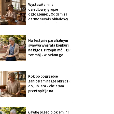
później zadzwoniła
Wystawiłam na
synowa. Zaczęła od tego,
osiedlowej grupie
że „babcia podobno robi
ogłoszenie: „Oddam za
problemy".
darmo serwis obiadowy
na dwanaście osób,
nieużywany od pięciu lat.
Powód: nie mam już dla
kogo nakrywać". W dwie
Na festynie parafialnym
godziny napisało
synowa wygrała konkurs
czterdzieści obcych osób.
na bigos. Przepis mój, gar
Z rodziny - nikt, choć
też mój - wiozłam go
wszyscy tam siedzą.
rano taksówką, żeby się
nie wylał. Przy dyplomie
powiedziała do
mikrofonu: „to stary
Rok po pogrzebie
przepis z mojej rodziny".
zaniosłam nasze obrączki
Klaskałam razem ze
do jubilera - chciałam
wszystkimi.
przetopić je na
pierścionek dla wnuczki.
Pan zważył, obejrzał
przez lupę i powiedział
cicho: „Pani jest złota.
Ławkę przed blokiem, na