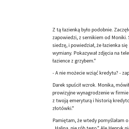
Z tą łazienką było podobnie. Zaczęło
zapowiedzi, z sernikiem od Moniki.
siedzę, i powiedział, że łazienka się
wymiany. Pokazywał zdjęcia na tele
łazience z grzybem."
- A nie możecie wziąć kredytu? - z
Darek spuścił wzrok. Monika, mówi
prowizyjne wynagrodzenie w firmie
z twoją emeryturą i historią kredyt
złotówki."
Pamiętam, że wtedy pomyślałam o H
„Halina, nie rób tego." Ale Henryk