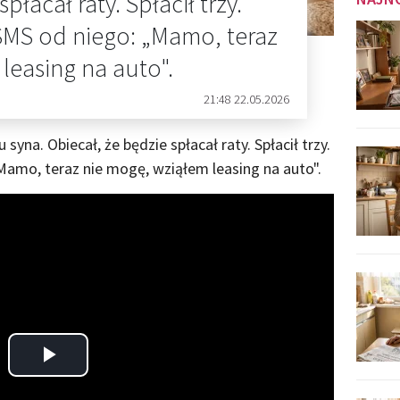
płacał raty. Spłacił trzy.
i SMS od niego: „Mamo, teraz
leasing na auto".
21:48 22.05.2026
syna. Obiecał, że będzie spłacał raty. Spłacił trzy.
„Mamo, teraz nie mogę, wziąłem leasing na auto".
Play