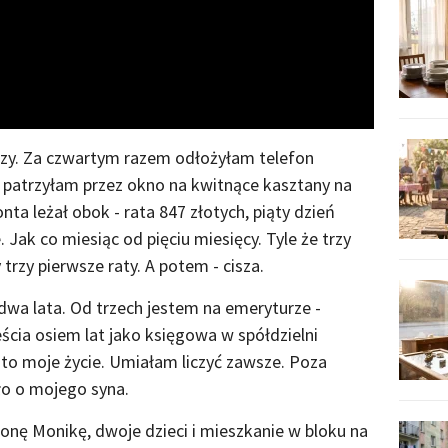
Video
zy. Za czwartym razem odłożyłam telefon
 patrzyłam przez okno na kwitnące kasztany na
nta leżał obok - rata 847 złotych, piąty dzień
 Jak co miesiąc od pięciu miesięcy. Tyle że trzy
trzy pierwsze raty. A potem - cisza.
 dwa lata. Od trzech jestem na emeryturze -
cia osiem lat jako księgowa w spółdzielni
 to moje życie. Umiałam liczyć zawsze. Poza
ło o mojego syna.
 żonę Monikę, dwoje dzieci i mieszkanie w bloku na