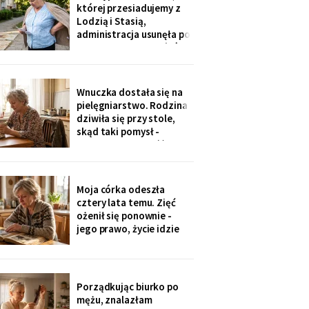
Męża - pozłacana, dobra
której przesiadujemy z
imitacja, robota sprzed
Lodzią i Stasią,
lat".
administracja usunęła po
„skargach mieszkańców"
- podobno psujemy
widok. Pod pismem
jedenaście podpisów.
Wnuczka dostała się na
Rozpoznałam charakter
pielęgniarstwo. Rodzina
pisma córki - ma tu
dziwiła się przy stole,
kawalerkę pod wynajem.
skąd taki pomysł -
„Mamo, bez przesady
przecież mogła „iść na
coś lepszego".
Odpowiedziała, nie
podnosząc głowy znad
Moja córka odeszła
talerza: „bo widziałam,
cztery lata temu. Zięć
jak babcia trzy lata
ożenił się ponownie -
zajmowała się dziadkiem.
jego prawo, życie idzie
Też chcę tak
dalej. W czwartek
wnuczka szepnęła mi, że
zdjęcia mamy zniknęły ze
ścian, „bo ciocia nie lubi
Porządkując biurko po
na nie patrzeć". Dałam jej
mężu, znalazłam
mały album - schowała go