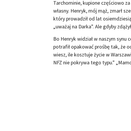
Tarchominie, kupione częściowo za 
własny. Henryk, mój mąż, zmarł s
który prowadził od lat osiemdziesią
„uważaj na Darka". Ale gdyby zdążył
Bo Henryk widział w naszym synu co
potrafił opakować prośbę tak, że
wiesz, ile kosztuje życie w Warszaw
NFZ nie pokrywa tego typu." „Mamo,