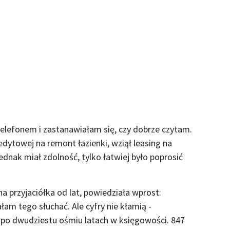
telefonem i zastanawiałam się, czy dobrze czytam.
redytowej na remont łazienki, wziął leasing na
nak miał zdolność, tylko łatwiej było poprosić
na przyjaciółka od lat, powiedziała wprost:
ałam tego słuchać. Ale cyfry nie kłamią -
k po dwudziestu ośmiu latach w księgowości. 847