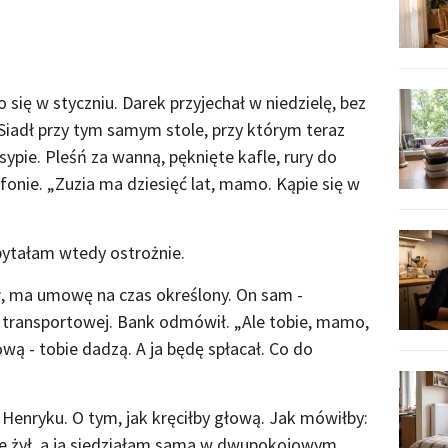
 się w styczniu. Darek przyjechał w niedzielę, bez
 Siadł przy tym samym stole, przy którym teraz
 sypie. Pleśń za wanną, pęknięte kafle, rury do
fonie. „Zuzia ma dziesięć lat, mamo. Kąpie się w
apytałam wtedy ostrożnie.
ł, ma umowę na czas określony. On sam -
 transportowej. Bank odmówił. „Ale tobie, mamo,
ową - tobie dadzą. A ja będę spłacał. Co do
enryku. O tym, jak kręciłby głową. Jak mówiłby:
 nie żył, a ja siedziałam sama w dwupokojowym