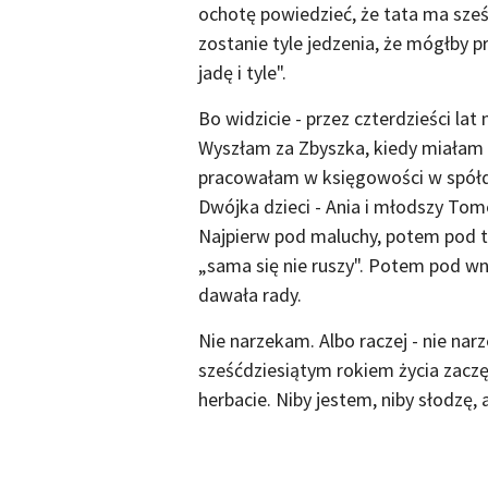
ochotę powiedzieć, że tata ma sześ
zostanie tyle jedzenia, że mógłby p
jadę i tyle".
Bo widzicie - przez czterdzieści lat
Wyszłam za Zbyszka, kiedy miałam d
pracowałam w księgowości w spółdzi
Dwójka dzieci - Ania i młodszy To
Najpierw pod maluchy, potem pod te
„sama się nie ruszy". Potem pod wnu
dawała rady.
Nie narzekam. Albo raczej - nie na
sześćdziesiątym rokiem życia zaczę
herbacie. Niby jestem, niby słodzę, 