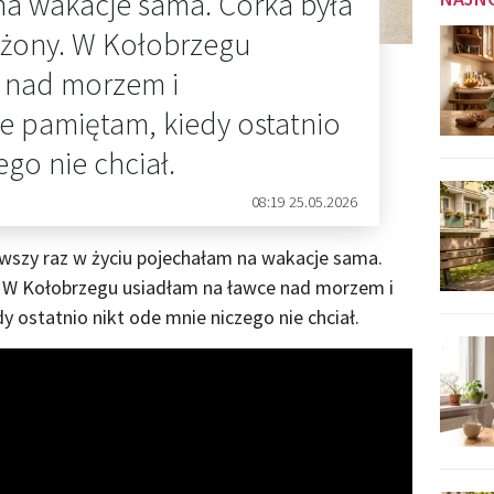
na wakacje sama. Córka była
ażony. W Kołobrzegu
 nad morzem i
e pamiętam, kiedy ostatnio
go nie chciał.
08:19 25.05.2026
erwszy raz w życiu pojechałam na wakacje sama.
. W Kołobrzegu usiadłam na ławce nad morzem i
 ostatnio nikt ode mnie niczego nie chciał.