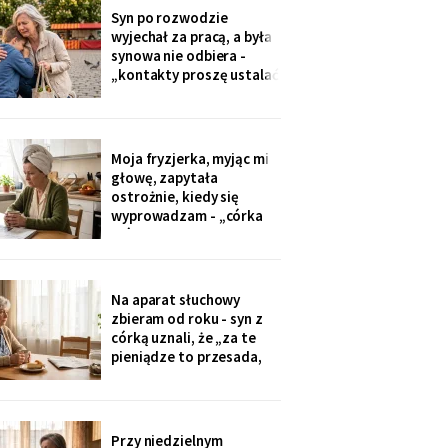
przekazuje je przez
Syn po rozwodzie
rodziców. Córka
wyjechał za pracą, a była
wzruszyła ramionami:
synowa nie odbiera -
„No zapomniałam, mamo,
„kontakty proszę ustalać
tyle się teraz
przez adwokata".
Wnuków nie widziałam od
Wielkanocy. W czwartek
na rynku młodszy mnie
Moja fryzjerka, myjąc mi
zobaczył, wyrwał jej się z
głowę, zapytała
ręki i przybiegł. Zdążyłam
ostrożnie, kiedy się
tylko przytulić.
wyprowadzam - „córka
mówiła u nas w salonie,
że mieszkanie pójdzie na
sprzedaż, szuka już pani
czegoś mniejszego".
Na aparat słuchowy
Niczego nie szukam. Nic
zbieram od roku - syn z
nie sprzedaję.
córką uznali, że „za te
pieniądze to przesada,
mama przecież daje
radę". Przy stole
rozmawiają przy mnie
swobodnie, bo mama i
Przy niedzielnym