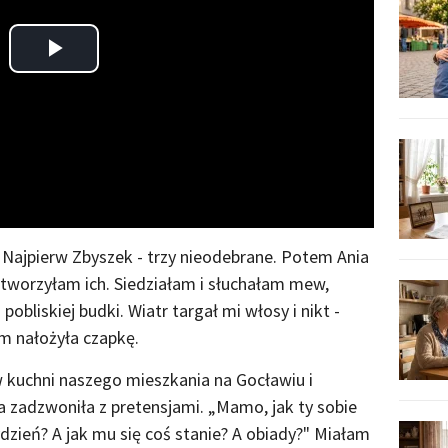
Play
Video
. Najpierw Zbyszek - trzy nieodebrane. Potem Ania
otworzyłam ich. Siedziałam i słuchałam mew,
pobliskiej budki. Wiatr targał mi włosy i nikt -
ym nałożyła czapkę.
w kuchni naszego mieszkania na Gocławiu i
a zadzwoniła z pretensjami. „Mamo, jak ty sobie
dzień? A jak mu się coś stanie? A obiady?" Miałam