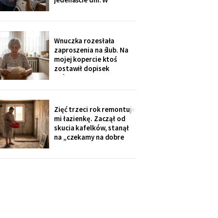
świąteczną kolację w
niedzielę rano wyjechali,
kuchni
a na pralce czekała
karteczka: „Mamusiu,
wrzuciłam nasze rzeczy,
Wnuczka rozesłała
odbierzemy wyprane w
zaproszenia na ślub. Na
środę. Buziaki".
mojej kopercie ktoś
zostawił dopisek
ołówkiem, chyba nie dla
mnie - poznałam pismo
córki: „babcię posadzić
przy cioci Loli, daleko od
Zięć trzeci rok remontuje
mikrofonu, bo lubi
mi łazienkę. Zaczął od
gadać".
skucia kafelków, stanął
na „czekamy na dobre
ceny płytek". Myję się w
misce przy zlewie, a on na
imieninach opowiada
wszystkim, jak dba o
teściową. W piątek kupił
sobie quada.