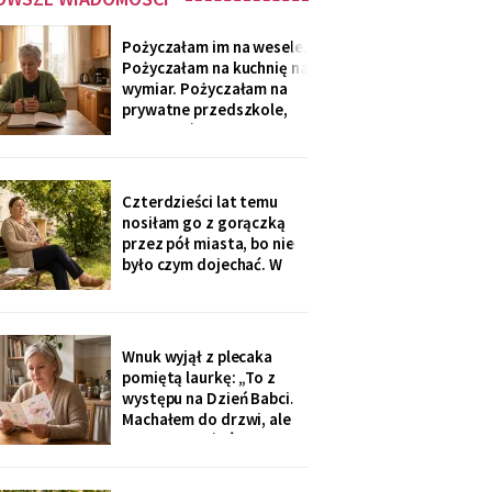
Pożyczałam im na wesele.
Pożyczałam na kuchnię na
wymiar. Pożyczałam na
prywatne przedszkole,
„bo Kubuś jest wrażliwy".
W zeszłym tygodniu
pierwszy raz w życiu to ja
poprosiłam o pożyczkę -
Czterdzieści lat temu
na okulary progresywne -
nosiłam go z gorączką
i usłyszałam, że „trzeba
przez pół miasta, bo nie
było sobie
było czym dojechać. W
zeszły wtorek
poprosiłam, żeby
podwiózł mnie na
prześwietlenie biodra.
Wnuk wyjął z plecaka
„Mamo, od tego jest
pomiętą laurkę: „To z
teraz taksówka dla
występu na Dzień Babci.
seniorów, zamów sobie".
Machałem do drzwi, ale
Zamówiłam - kierowca
nie przyszłaś". Żadnego
poczekał
zaproszenia nie
dostałam - przedszkole