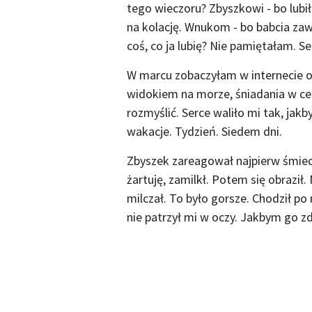
tego wieczoru? Zbyszkowi - bo lubi
na kolację. Wnukom - bo babcia za
coś, co ja lubię? Nie pamiętałam. Se
W marcu zobaczyłam w internecie o
widokiem na morze, śniadania w ce
rozmyślić. Serce waliło mi tak, jakb
wakacje. Tydzień. Siedem dni.
Zbyszek zareagował najpierw śmiech
żartuję, zamilkł. Potem się obraził.
milczał. To było gorsze. Chodził po 
nie patrzył mi w oczy. Jakbym go zd