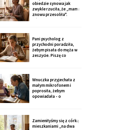
tak nie słyszy. Słyszę
obiedzie synowa jak
więcej, niż myślą. W
zwykle rzuciła, że „mama
niedzielę usłyszałam, co
znowu przesoliła".
planują z moim
Ośmioletni Staś odłożył
widelec: „U babci mi
smakuje. I babcia nigdy
nie mówi, że mama coś
Pani psycholog z
zrobiła źle". Zrobiło się
przychodni poradziła,
bardzo cicho.
żebym pisała do męża w
zeszycie. Piszę co
niedzielę po mszy.
Wczoraj napisałam mu, że
oddałam jego wędki
sąsiadowi, który zawsze
Wnuczka przyjechała z
mi pomaga - a nie synowi,
małym mikrofonem i
który nie przyjechał ani
poprosiła, żebym
do szpitala, ani na
opowiadała - o
rocznicę
pierwszym mieszkaniu, o
dziadku, o przepisie na
żurek. Nagrywałyśmy trzy
niedziele. Powiedziała,
Zamieniłyśmy się z córką
że chce, żeby jej dzieci
mieszkaniami „na dwa
kiedyś usłyszały mój głos.