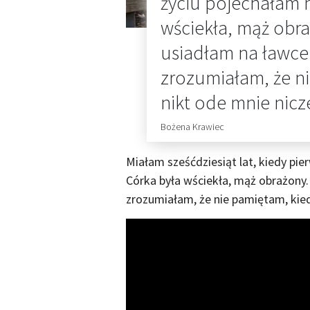
życiu pojechałam 
wściekła, mąż obr
usiadłam na ławce
zrozumiałam, że ni
nikt ode mnie nicze
Bożena Krawiec
Miałam sześćdziesiąt lat, kiedy pi
Córka była wściekła, mąż obrażony
zrozumiałam, że nie pamiętam, kiedy