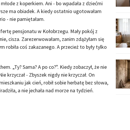
ł młode z koperkiem. Ani - bo wpadała z dziećmi
wsze ma obiadek. A kiedy ostatnio ugotowałam
rio - nie pamiętałam.
fertę pensjonatu w Kołobrzegu. Mały pokój z
nie, cisza. Zarezerwowałam, zanim zdążyłam się
ym robiła coś zakazanego. A przecież to były tylko
em. „Ty? Sama? A po co?". Kiedy zobaczył, że nie
 Nie krzyczał - Zbyszek nigdy nie krzyczał. On
mieszkaniu jak cień, robił sobie herbatę bez słowa,
radziła, a nie jechała nad morze na tydzień.