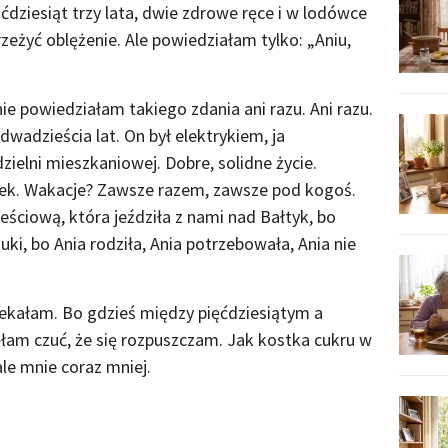
ćdziesiąt trzy lata, dwie zdrowe ręce i w lodówce
rzeżyć oblężenie. Ale powiedziałam tylko: „Aniu,
 nie powiedziałam takiego zdania ani razu. Ani razu.
wadzieścia lat. On był elektrykiem, ja
elni mieszkaniowej. Dobre, solidne życie.
mek. Wakacje? Zawsze razem, zawsze pod kogoś.
ściową, która jeździła z nami nad Bałtyk, bo
ki, bo Ania rodziła, Ania potrzebowała, Ania nie
rzekałam. Bo gdzieś między pięćdziesiątym a
łam czuć, że się rozpuszczam. Jak kostka cukru w
ale mnie coraz mniej.