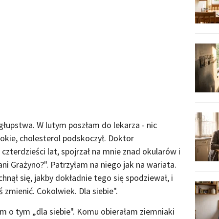
głupstwa. W lutym poszłam do lekarza - nic
okie, cholesterol podskoczył. Doktor
terdzieści lat, spojrzał na mnie znad okularów i
 pani Grażyno?". Patrzyłam na niego jak na wariata.
hnął się, jakby dokładnie tego się spodziewał, i
 zmienić. Cokolwiek. Dla siebie".
 o tym „dla siebie". Komu obierałam ziemniaki