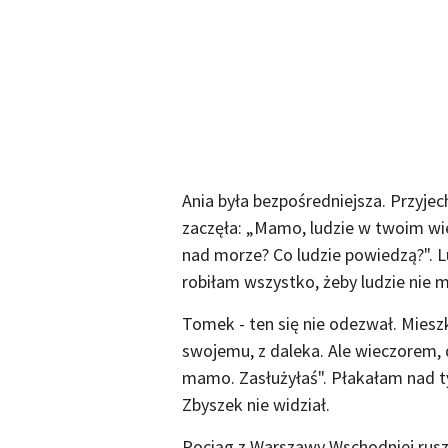
Ania była bezpośredniejsza. Przyjec
zaczęła: „Mamo, ludzie w twoim wi
nad morze? Co ludzie powiedzą?". Lu
robiłam wszystko, żeby ludzie nie mi
Tomek - ten się nie odezwał. Miesz
swojemu, z daleka. Ale wieczorem, 
mamo. Zasłużyłaś". Płakałam nad ty
Zbyszek nie widział.
Pociąg z Warszawy Wschodniej ruszy