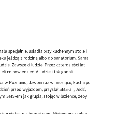
hała specjalnie, usiadła przy kuchennym stole i
eku jeżdżą z rodziną albo do sanatorium. Sama
dzie. Zawsze ci ludzie. Przez czterdzieści lat
eli co powiedzieć. A ludzie i tak gadali.
ka w Poznaniu, dzwoni raz w miesiącu, kocha po
dzień przed wyjazdem, przysłał SMS-a: „Jedź,
m SMS-em jak głupia, stojąc w łazience, żeby
ł w piątek o siódmej rano. Miałam przy sobie