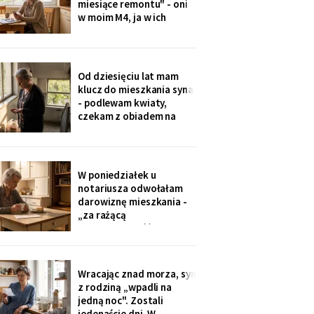
miesiące remontu" - oni
w moim M4, ja w ich
kawalerce. Minęły dwa
lata. W mojej kuchni stoi
ich nowa wyspa,
widziałam na zdjęciach u
Od dziesięciu lat mam
wnuczki. Córka mówi:
klucz do mieszkania syna
„Mamo, przecież stąd
- podlewam kwiaty,
masz bliżej do
czekam z obiadem na
przychodni".
dzieci. W piątek synowa
poprosiła o zwrot:
wymieniają zamek na taki
na karty. Karty dostali
W poniedziałek u
wszyscy, nawet mama
notariusza odwołałam
synowej. Ja mam dzwonić
darowiznę mieszkania -
domofonem.
„za rażącą
niewdzięczność", tak to
się nazywa w kodeksie.
Syn dowie się z
poleconego. Pani
Wracając znad morza, syn
notariusz spytała, czy na
z rodziną „wpadli na
pewno. Jestem pewna od
jedną noc". Zostali
Wigilii, odkąd jem
jedenaście dni. W