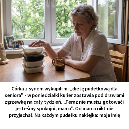
Córka z synem wykupili mi „dietę pudełkową dla
seniora" - w poniedziałki kurier zostawia pod drzwiami
zgrzewkę na cały tydzień. „Teraz nie musisz gotować i
jesteśmy spokojni, mamo". Od marca nikt nie
przyjechał. Na każdym pudełku naklejka: moje imię