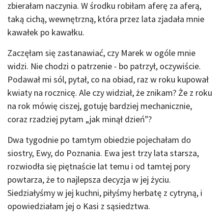
zbierałam naczynia. W środku robiłam aferę za aferą,
taką cichą, wewnętrzną, która przez lata zjadała mnie
kawałek po kawałku.
Zaczęłam się zastanawiać, czy Marek w ogóle mnie
widzi. Nie chodzi o patrzenie - bo patrzył, oczywiście.
Podawał mi sól, pytał, co na obiad, raz w roku kupował
kwiaty na rocznicę. Ale czy widział, że znikam? Że z roku
na rok mówię ciszej, gotuję bardziej mechanicznie,
coraz rzadziej pytam „jak minął dzień"?
Dwa tygodnie po tamtym obiedzie pojechałam do
siostry, Ewy, do Poznania. Ewa jest trzy lata starsza,
rozwiodła się piętnaście lat temu i od tamtej pory
powtarza, że to najlepsza decyzja w jej życiu.
Siedziałyśmy w jej kuchni, piłyśmy herbatę z cytryną, i
opowiedziałam jej o Kasi z sąsiedztwa.