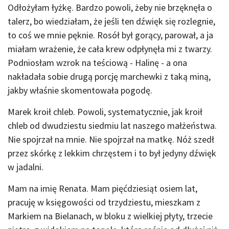
Odłożyłam łyżkę. Bardzo powoli, żeby nie brzęknęła o
talerz, bo wiedziałam, że jeśli ten dźwięk się rozlegnie,
to coś we mnie pęknie. Rosół był gorący, parował, a ja
miałam wrażenie, że cała krew odpłynęła mi z twarzy.
Podniosłam wzrok na teściową - Halinę - a ona
nakładała sobie drugą porcję marchewki z taką miną,
jakby właśnie skomentowała pogodę.
Marek kroił chleb. Powoli, systematycznie, jak kroił
chleb od dwudziestu siedmiu lat naszego małżeństwa.
Nie spojrzał na mnie. Nie spojrzał na matkę. Nóż szedł
przez skórkę z lekkim chrzęstem i to był jedyny dźwięk
w jadalni.
Mam na imię Renata. Mam pięćdziesiąt osiem lat,
pracuję w księgowości od trzydziestu, mieszkam z
Markiem na Bielanach, w bloku z wielkiej płyty, trzecie