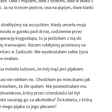
ach. Obie z mężami, obie z dziećmi, obie w bloku z
. Ja na trzecim piętrze, ona na piątym, dwie klatki
at dzieliłyśmy się wszystkim. Kiedy umarła moja
nosiła w garnku pod drzwi, codziennie przez
operację kręgosłupa, to ja jeździłam z nią do
 się tramwajem. Razem robiłyśmy przetwory na
ntarz w Zaduszki. Nie wyobrażałam sobie życia
nie miałam.
ecia mówiła ludziom, że mój mąż jest pijakiem.
Kasi nie robiłam nic. Chodziłam po mieszkaniu jak
ja mówiłam, że źle spałam. Nie powiedziałam mu.
złowiekowi, który przez czterdzieści lat był
zi uważają go za alkoholika? Że kobieta, z którą
 z niego pijaka za jego plecami?