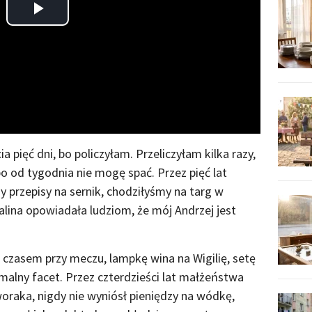
Play
Video
a pięć dni, bo policzyłam. Przeliczyłam kilka razy,
bo od tygodnia nie mogę spać. Przez pięć lat
 przepisy na sernik, chodziłyśmy na targ w
Halina opowiadała ludziom, że mój Andrzej jest
wo czasem przy meczu, lampkę wina na Wigilię, setę
rmalny facet. Przez czterdzieści lat małżeństwa
oraka, nigdy nie wyniósł pieniędzy na wódkę,