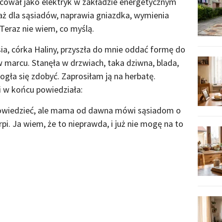
racował jako elektryk w zakładzie energetycznym
aż dla sąsiadów, naprawia gniazdka, wymienia
. Teraz nie wiem, co myślą.
a, córka Haliny, przyszła do mnie oddać formę do
w marcu. Stanęła w drzwiach, taka dziwna, blada,
mogła się zdobyć. Zaprosiłam ją na herbatę.
 i w końcu powiedziała:
o powiedzieć, ale mama od dawna mówi sąsiadom o
erpi. Ja wiem, że to nieprawda, i już nie mogę na to