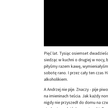
Pięć lat. Tysiąc osiemset dwadzieści
siedząc w kuchni o drugiej w nocy, 
piłyśmy razem kawę, wymieniałyśmy
sobotę rano. I przez cały ten czas 
alkoholikiem.
A Andrzej nie pije. Znaczy - pije pi
na imieninach teścia. Jak każdy no
nigdy nie przyszedł do domu na czw