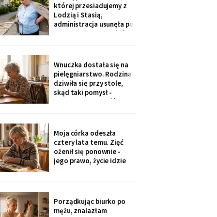
Męża - pozłacana, dobra
której przesiadujemy z
imitacja, robota sprzed
Lodzią i Stasią,
lat".
administracja usunęła po
„skargach mieszkańców"
- podobno psujemy
widok. Pod pismem
jedenaście podpisów.
Wnuczka dostała się na
Rozpoznałam charakter
pielęgniarstwo. Rodzina
pisma córki - ma tu
dziwiła się przy stole,
kawalerkę pod wynajem.
skąd taki pomysł -
„Mamo, bez przesady
przecież mogła „iść na
coś lepszego".
Odpowiedziała, nie
podnosząc głowy znad
Moja córka odeszła
talerza: „bo widziałam,
cztery lata temu. Zięć
jak babcia trzy lata
ożenił się ponownie -
zajmowała się dziadkiem.
jego prawo, życie idzie
Też chcę tak
dalej. W czwartek
wnuczka szepnęła mi, że
zdjęcia mamy zniknęły ze
ścian, „bo ciocia nie lubi
Porządkując biurko po
na nie patrzeć". Dałam jej
mężu, znalazłam
mały album - schowała go