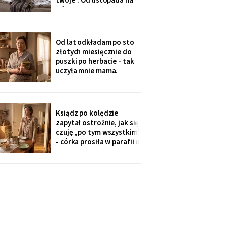
uczę się angielskiego
górze grzeje tylko jeden
kaloryfer, bo „ciepło i tak
idzie do góry - fizyka".
Rano w moim pokoju jest
Od lat odkładam po sto
czternaście stopni.
złotych miesięcznie do
Termometr przyniosła mi
puszki po herbacie - tak
wnuczka - ona
uczyła mnie mama.
Synowa trafiła na nią przy
„porządkach w mojej
kuchni". Teraz przy każdej
wizycie żartuje przy
Ksiądz po kolędzie
wszystkich: „u mamy
zapytał ostrożnie, jak się
bank, a my się męczymy z
czuję „po tym wszystkim"
kredytem". Puszkę
- córka prosiła w parafii o
modlitwę, bo „mama
zdziwaczała na starość i
odcina się od rodziny". To
ja co niedzielę czekam z
obiadem. Ostatni raz
przyszli we wrześniu.