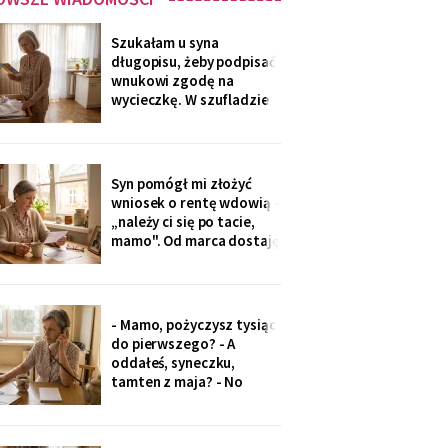
Szukałam u syna
długopisu, żeby podpisać
wnukowi zgodę na
wycieczkę. W szufladzie
leżały broszury trzech
domów seniora. Przy tym
pod Grójcem ktoś dopisał
ołówkiem: «od
Syn pomógł mi złożyć
stycznia?».
wniosek o rentę wdowią -
„należy ci się po tacie,
mamo". Od marca dostaję
czterysta złotych więcej.
I od marca syn co miesiąc
wyciąga rękę: „przecież
to tatowe pieniądze, a
- Mamo, pożyczysz tysiąc
tata by chciał pomagać
do pierwszego? - A
nam, nie tobie".
oddałeś, syneczku,
tamten z maja? - No
wiesz co, z tobą się nie da
rozmawiać. Odłożył
słuchawkę. Pięć minut