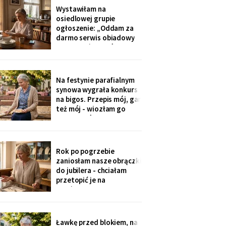
później zadzwoniła
Wystawiłam na
synowa. Zaczęła od tego,
osiedlowej grupie
że „babcia podobno robi
ogłoszenie: „Oddam za
problemy".
darmo serwis obiadowy
na dwanaście osób,
nieużywany od pięciu lat.
Powód: nie mam już dla
kogo nakrywać". W dwie
Na festynie parafialnym
godziny napisało
synowa wygrała konkurs
czterdzieści obcych osób.
na bigos. Przepis mój, gar
Z rodziny - nikt, choć
też mój - wiozłam go
wszyscy tam siedzą.
rano taksówką, żeby się
nie wylał. Przy dyplomie
powiedziała do
mikrofonu: „to stary
Rok po pogrzebie
przepis z mojej rodziny".
zaniosłam nasze obrączki
Klaskałam razem ze
do jubilera - chciałam
wszystkimi.
przetopić je na
pierścionek dla wnuczki.
Pan zważył, obejrzał
przez lupę i powiedział
cicho: „Pani jest złota.
Ławkę przed blokiem, na