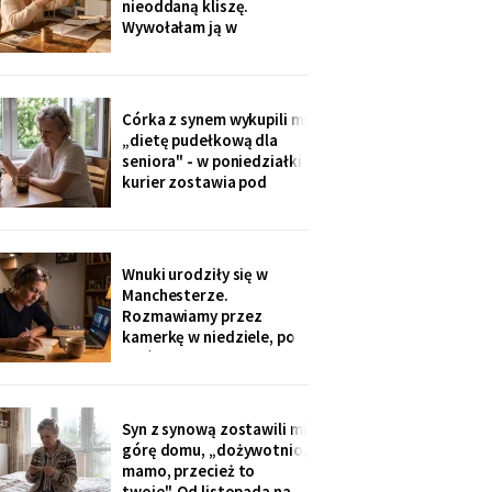
nieoddaną kliszę.
do tornistra jak
Wywołałam ją w
zakładzie przy rynku. Na
zdjęciach jezioro,
drewniany domek i
roześmiana kobieta przy
Córka z synem wykupili mi
ognisku. Na ostatniej
„dietę pudełkową dla
klatce on - młody, z
seniora" - w poniedziałki
wąsami, obejmuje ją
kurier zostawia pod
ramieniem.
drzwiami zgrzewkę na
cały tydzień. „Teraz nie
musisz gotować i
jesteśmy spokojni,
Wnuki urodziły się w
mamo". Od marca nikt nie
Manchesterze.
przyjechał. Na każdym
Rozmawiamy przez
pudełku naklejka: moje
kamerkę w niedziele, po
imię
pięć minut, bo „im się
nudzi". Ostatnio starszy
zapytał o coś po
angielsku, a syn
Syn z synową zostawili mi
przetłumaczył ze
górę domu, „dożywotnio,
śmiechem: „pyta, kim jest
mamo, przecież to
ta pani". Kupiłam zeszyt i
twoje". Od listopada na