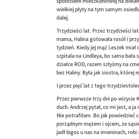
spółdzielni mieszkaniowej na Bielan
wielkiej płyty na tym samym osiedlu
dalej.
Trzydzieści lat. Przez trzydzieści l
mama, Halina gotowała rosół i przy
tydzień. Kiedy jej mąż Leszek miał 
szpitala na Lindleya, bo sama bała
działce ROD, razem szłyśmy na cme
bez Haliny. Była jak siostra, której 
I przez pięć lat z tego trzydziestol
Przez pierwsze trzy dni po wizycie 
duch. Andrzej pytał, co mi jest, a 
Nie potrafiłam. Bo jak powiedzieć c
porządnym mężem i ojcem, że sąsied
jadł bigos u nas na imieninach, robi