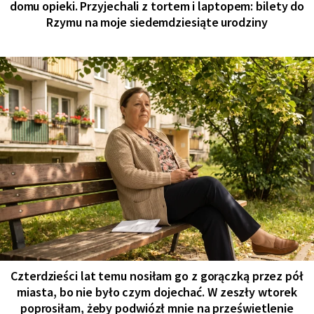
domu opieki. Przyjechali z tortem i laptopem: bilety do
Rzymu na moje siedemdziesiąte urodziny
Czterdzieści lat temu nosiłam go z gorączką przez pół
miasta, bo nie było czym dojechać. W zeszły wtorek
poprosiłam, żeby podwiózł mnie na prześwietlenie