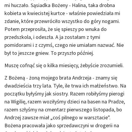
mi huczało. Sąsiadka Bożeny - Halina, taka drobna
kobieta w kwiecistej kurtce - właśnie powiedziała mi
zdanie, które przewróciło wszystko do góry nogami.
Potem przeprosiła, że się spieszy po wnuka do
przedszkola, i odeszła. A ja zostałam z tymi
pomidorami i z czymś, czego nie umiałam nazwać. Nie
był to jeszcze gniew. To przyszło później.
Muszę cofnąć się o kilka miesięcy, żebyście zrozumieli.
Z Bożeną - żoną mojego brata Andrzeja - znamy się
dwadzieścia trzy lata. Tyle, ile trwa ich małżeństwo. Na
początku byłyśmy jak siostry. Razem robiłyśmy pierogi
na Wigilię, razem woziłyśmy dzieci na basen na Pradze,
razem szłyśmy na cmentarz pierwszego listopada, bo
Andrzej zawsze miał „coś pilnego w warsztacie".
Bożena pracowała jako sprzedawczyni w drogerii na