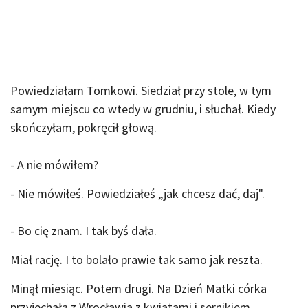
Powiedziałam Tomkowi. Siedział przy stole, w tym
samym miejscu co wtedy w grudniu, i słuchał. Kiedy
skończyłam, pokręcił głową.
- A nie mówiłem?
- Nie mówiłeś. Powiedziałeś „jak chcesz dać, daj".
- Bo cię znam. I tak byś dała.
Miał rację. I to bolało prawie tak samo jak reszta.
Minął miesiąc. Potem drugi. Na Dzień Matki córka
przyjechała z Wrocławia z kwiatami i sernikiem.