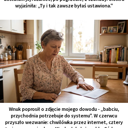
wyjaśniła: „Ty i tak zawsze byłaś ustawiona."
Wnuk poprosił o zdjęcie mojego dowodu - „babciu,
przychodnia potrzebuje do systemu". W czerwcu
przyszło wezwanie: chwilówka przez internet, cztery