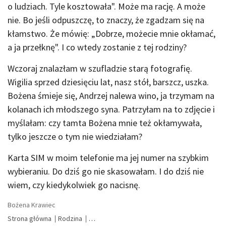
o ludziach. Tyle kosztowała". Może ma rację. A może
nie. Bo jeśli odpuszczę, to znaczy, że zgadzam się na
kłamstwo. Że mówię: „Dobrze, możecie mnie okłamać,
a ja przełknę". I co wtedy zostanie z tej rodziny?
Wczoraj znalazłam w szufladzie starą fotografię.
Wigilia sprzed dziesięciu lat, nasz stół, barszcz, uszka.
Bożena śmieje się, Andrzej nalewa wino, ja trzymam na
kolanach ich młodszego syna. Patrzyłam na to zdjęcie i
myślałam: czy tamta Bożena mnie też okłamywała,
tylko jeszcze o tym nie wiedziałam?
Karta SIM w moim telefonie ma jej numer na szybkim
wybieraniu. Do dziś go nie skasowałam. I do dziś nie
wiem, czy kiedykolwiek go nacisnę.
Bożena Krawiec
Strona główna
Rodzina