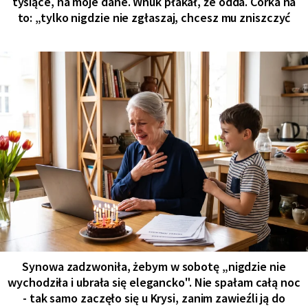
tysiące, na moje dane. Wnuk płakał, że odda. Córka na
to: „tylko nigdzie nie zgłaszaj, chcesz mu zniszczyć
Synowa zadzwoniła, żebym w sobotę „nigdzie nie
wychodziła i ubrała się elegancko". Nie spałam całą noc
- tak samo zaczęło się u Krysi, zanim zawieźli ją do