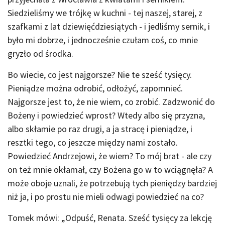
Siedzieliśmy we trójkę w kuchni - tej naszej, starej, z
szafkami z lat dziewięćdziesiątych - i jedliśmy sernik, i
było mi dobrze, i jednocześnie czułam coś, co mnie
gryzło od środka.
Bo wiecie, co jest najgorsze? Nie te sześć tysięcy.
Pieniądze można odrobić, odłożyć, zapomnieć.
Najgorsze jest to, że nie wiem, co zrobić. Zadzwonić do
Bożeny i powiedzieć wprost? Wtedy albo się przyzna,
albo skłamie po raz drugi, a ja stracę i pieniądze, i
resztki tego, co jeszcze między nami zostało.
Powiedzieć Andrzejowi, że wiem? To mój brat - ale czy
on też mnie okłamał, czy Bożena go w to wciągnęła? A
może oboje uznali, że potrzebują tych pieniędzy bardziej
niż ja, i po prostu nie mieli odwagi powiedzieć na co?
Tomek mówi: „Odpuść, Renata. Sześć tysięcy za lekcję