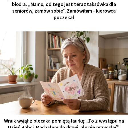
biodra. „Mamo, od tego jest teraz taksówka dla
seniorów, zamów sobie". Zamówiłam - kierowca
poczekał
Wnuk wyjął z plecaka pomiętą laurkę: „To z występu na
Dzień Babci. Machałem do drzwi, ale nie przyszłaś".