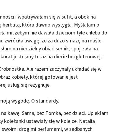
mności i wpatrywałam się w sufit, a obok na
tą herbatą, która dawno wystygła. Myślałam o
ała mi, żebym nie dawała dzieciom tyle chleba do
emu zwróciła uwagę, że za dużo smażę na maśle.
słam na niedzielny obiad sernik, spojrzała na
 akurat jesteśmy teraz na diecie bezglutenowej".
 Drobnostka. Ale razem zaczynały układać się w
braz kobiety, której gotowanie jest
rej usług się rezygnuje.
 moją wygodę. O standardy.
ię na kawę. Sama, bez Tomka, bez dzieci. Upiekłam
y koleżanki ustawiały się w kolejce. Natalia
mi swoimi drogimi perfumami, w zadbanych