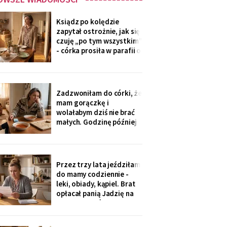
Ksiądz po kolędzie
zapytał ostrożnie, jak się
czuję „po tym wszystkim"
- córka prosiła w parafii o
modlitwę, bo „mama
zdziwaczała na starość i
odcina się od rodziny". To
ja co niedzielę czekam z
Zadzwoniłam do córki, że
obiadem. Ostatni raz
mam gorączkę i
przyszli we wrześniu.
wolałabym dziś nie brać
małych. Godzinę później
stali w drzwiach: „Mamo,
oni już przechorowali, nic
im nie będzie". O piątej
przyszedł SMS: „Podasz
Przez trzy lata jeździłam
im obiad? Wrócimy
do mamy codziennie -
głodni".
leki, obiady, kąpiel. Brat
opłacał panią Jadzię na
kilka poranków w
tygodniu. Tydzień po
pogrzebie przysłał mi