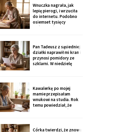
rozliczenie: „twoja
Wnuczka nagrała, jak
połowa za opiekunkę,
lepię pierogi, i wrzuciła
osiem tysięcy. Mama by
do internetu. Podobno
tak chciała".
osiemset tysięcy
wyświetleń - ludzie z
całej Polski piszą, że
przypominam im ich
babcie. Córka obejrzała
Pan Tadeusz z sąsiedniej
dwa razy i powiedziała
działki naprawił mi kran i
tylko: „Mamo, mogłaś
przynosi pomidory ze
chociaż zdjąć ten stary
szklarni. W niedzielę
fartuch".
dzieci przyjechały oboje,
bez wnuków, na
„poważną rozmowę o
przyszłości". Syn położył
Kawalerkę po mojej
na stole kartkę z
mamie przepisałam
punktami. Pierwszy
wnukowi na studia. Rok
przeczytałam do góry
temu powiedział, że
nogami
musiał ją sprzedać, „bo
nie dawał rady z
opłatami". W środę
spotkałam dawną
Córka twierdzi, że znowu