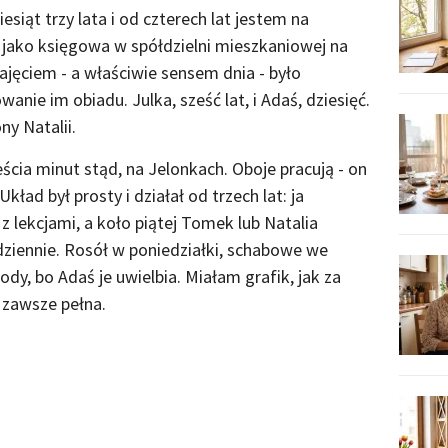
iąt trzy lata i od czterech lat jestem na
jako księgowa w spółdzielni mieszkaniowej na
ęciem - a właściwie sensem dnia - było
anie im obiadu. Julka, sześć lat, i Adaś, dziesięć.
y Natalii.
cia minut stąd, na Jelonkach. Oboje pracują - on
kład był prosty i działał od trzech lat: ja
 lekcjami, a koło piątej Tomek lub Natalia
ziennie. Rosół w poniedziałki, schabowe we
ody, bo Adaś je uwielbia. Miałam grafik, jak za
zawsze pełna.