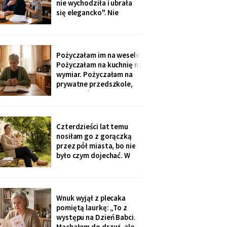
nie wychodziła i ubrała
nigdzie nie zgłaszaj,
się elegancko". Nie
chcesz mu zniszczyć
spałam całą noc - tak
samo zaczęło się u Krysi,
zanim zawieźli ją do
domu opieki. Przyjechali
Pożyczałam im na wesele.
z tortem i laptopem:
Pożyczałam na kuchnię na
bilety do Rzymu na moje
wymiar. Pożyczałam na
siedemdziesiąte
prywatne przedszkole,
urodziny
„bo Kubuś jest wrażliwy".
W zeszłym tygodniu
pierwszy raz w życiu to ja
poprosiłam o pożyczkę -
Czterdzieści lat temu
na okulary progresywne -
nosiłam go z gorączką
i usłyszałam, że „trzeba
przez pół miasta, bo nie
było sobie
było czym dojechać. W
zeszły wtorek
poprosiłam, żeby
podwiózł mnie na
prześwietlenie biodra.
Wnuk wyjął z plecaka
„Mamo, od tego jest
pomiętą laurkę: „To z
teraz taksówka dla
występu na Dzień Babci.
seniorów, zamów sobie".
Machałem do drzwi, ale