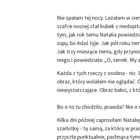
Nie spałam tej nocy. Leżałam w cie
szafce nocnej stał kubek z niedopi
tym, jak rok temu Natalia powiedzi
zupy, bo Adaś tyje. Jak pół roku t
Jak trzy miesiące temu, gdy przynio
niego i powiedziała: „O, sernik. My
Każda z tych rzeczy z osobna - nic.
obraz, który wolałam nie oglądać. O
niewystarczające. Obraz babci, z któ
Bo o to tu chodziło, prawda? Nie o
Kilka dni później zaprosiłam Natal
szarlotkę - tę samą, za którą w prac
przyszła punktualnie, pachnąca ty