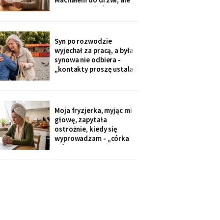
Zamówiłam - kierowca
nie przyszłaś". Żadnego
poczekał
zaproszenia nie
dostałam - przedszkole
przekazuje je przez
Syn po rozwodzie
rodziców. Córka
wyjechał za pracą, a była
wzruszyła ramionami:
synowa nie odbiera -
„No zapomniałam, mamo,
„kontakty proszę ustalać
tyle się teraz
przez adwokata".
Wnuków nie widziałam od
Wielkanocy. W czwartek
na rynku młodszy mnie
Moja fryzjerka, myjąc mi
zobaczył, wyrwał jej się z
głowę, zapytała
ręki i przybiegł. Zdążyłam
ostrożnie, kiedy się
tylko przytulić.
wyprowadzam - „córka
mówiła u nas w salonie,
że mieszkanie pójdzie na
sprzedaż, szuka już pani
czegoś mniejszego".
Niczego nie szukam. Nic
nie sprzedaję.