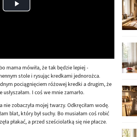
Play
Video
 bo mama mówiła, że tak będzie lepiej -
chennym stole i rysując kredkami jednorożca.
ednym pociągnięciem różowej kredki a drugim, że
e usłyszałam. I coś we mnie zamarło.
a nie zobaczyła mojej twarzy. Odkręciłam wodę.
am blat, który był suchy. Bo musiałam coś robić
zęła płakać, a przed sześciolatką się nie płacze.