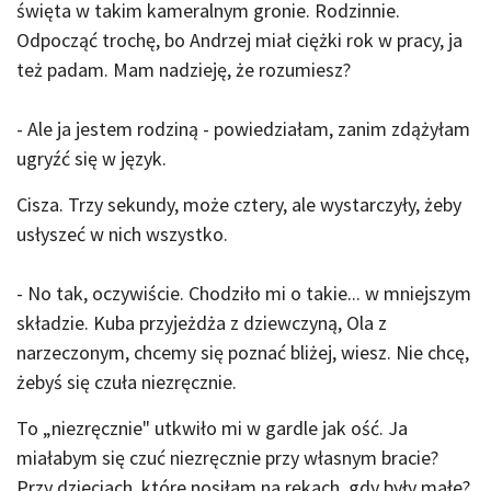
święta w takim kameralnym gronie. Rodzinnie.
Odpocząć trochę, bo Andrzej miał ciężki rok w pracy, ja
też padam. Mam nadzieję, że rozumiesz?
- Ale ja jestem rodziną - powiedziałam, zanim zdążyłam
ugryźć się w język.
Cisza. Trzy sekundy, może cztery, ale wystarczyły, żeby
usłyszeć w nich wszystko.
- No tak, oczywiście. Chodziło mi o takie... w mniejszym
składzie. Kuba przyjeżdża z dziewczyną, Ola z
narzeczonym, chcemy się poznać bliżej, wiesz. Nie chcę,
żebyś się czuła niezręcznie.
To „niezręcznie" utkwiło mi w gardle jak ość. Ja
miałabym się czuć niezręcznie przy własnym bracie?
Przy dzieciach, które nosiłam na rękach, gdy były małe?