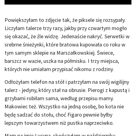
Powiększyłam to zdjęcie tak, że piksele się rozsypały.
Liczyłam talerze trzy razy, jakby przy czwartym mogło
się okazać, że źle widzę. Jedenaście nakryć. Serwetki w
srebrne śnieżynki, które bratowa kupowała co roku w
tym samym sklepie na Marszałkowskiej. Świece,
barszcz w wazie, uszka na półmisku. I trzy miejsca,
których nie umiałam przypisać nikomu z rodziny.
Odłożyłam telefon na stół i patrzyłam na swój wigilijny
talerz - jedyny, który stał na obrusie. Pierogi z kapustą i
grzybami robiłam sama, według przepisu mamy.
Makowiec też. Wszystko na jedną osobę, bo kota nie
będę sadzać do stołu, choć Figaro pewnie byłby
lepszym towarzystwem niż pustka naprzeciwko.
Mam na imię Lucyna, skończyłam w październiku