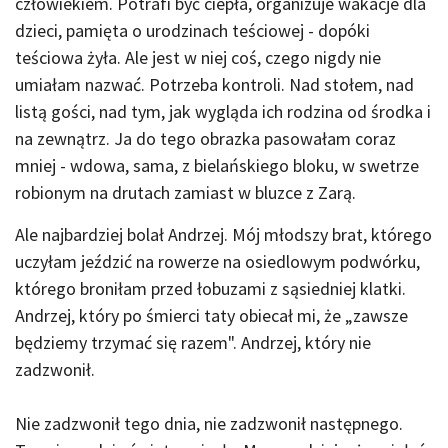
człowiekiem. Potrafi być ciepła, organizuje wakacje dla
dzieci, pamięta o urodzinach teściowej - dopóki
teściowa żyła. Ale jest w niej coś, czego nigdy nie
umiałam nazwać. Potrzeba kontroli. Nad stołem, nad
listą gości, nad tym, jak wygląda ich rodzina od środka i
na zewnątrz. Ja do tego obrazka pasowałam coraz
mniej - wdowa, sama, z bielańskiego bloku, w swetrze
robionym na drutach zamiast w bluzce z Zarą.
Ale najbardziej bolał Andrzej. Mój młodszy brat, którego
uczyłam jeździć na rowerze na osiedlowym podwórku,
którego broniłam przed łobuzami z sąsiedniej klatki.
Andrzej, który po śmierci taty obiecał mi, że „zawsze
będziemy trzymać się razem". Andrzej, który nie
zadzwonił.
Nie zadzwonił tego dnia, nie zadzwonił następnego.