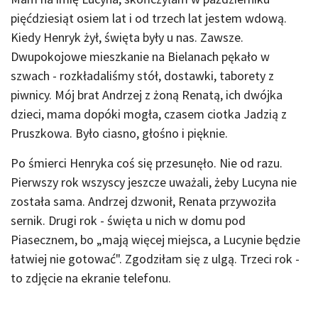
pięćdziesiąt osiem lat i od trzech lat jestem wdową.
Kiedy Henryk żył, święta były u nas. Zawsze.
Dwupokojowe mieszkanie na Bielanach pękało w
szwach - rozkładaliśmy stół, dostawki, taborety z
piwnicy. Mój brat Andrzej z żoną Renatą, ich dwójka
dzieci, mama dopóki mogła, czasem ciotka Jadzią z
Pruszkowa. Było ciasno, głośno i pięknie.
Po śmierci Henryka coś się przesunęło. Nie od razu.
Pierwszy rok wszyscy jeszcze uważali, żeby Lucyna nie
została sama. Andrzej dzwonił, Renata przywoziła
sernik. Drugi rok - święta u nich w domu pod
Piasecznem, bo „mają więcej miejsca, a Lucynie będzie
łatwiej nie gotować". Zgodziłam się z ulgą. Trzeci rok -
to zdjęcie na ekranie telefonu.