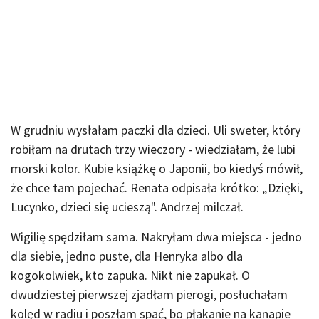
W grudniu wysłałam paczki dla dzieci. Uli sweter, który
robiłam na drutach trzy wieczory - wiedziałam, że lubi
morski kolor. Kubie książkę o Japonii, bo kiedyś mówił,
że chce tam pojechać. Renata odpisała krótko: „Dzięki,
Lucynko, dzieci się ucieszą". Andrzej milczał.
Wigilię spędziłam sama. Nakryłam dwa miejsca - jedno
dla siebie, jedno puste, dla Henryka albo dla
kogokolwiek, kto zapuka. Nikt nie zapukał. O
dwudziestej pierwszej zjadłam pierogi, posłuchałam
kolęd w radiu i poszłam spać, bo płakanie na kanapie