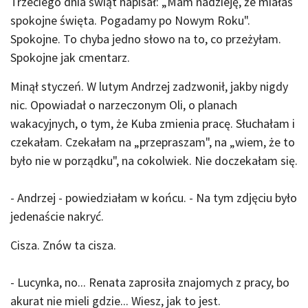
Trzeciego dnia świąt napisał: „Mam nadzieję, że miałaś
spokojne święta. Pogadamy po Nowym Roku".
Spokojne. To chyba jedno słowo na to, co przeżyłam.
Spokojne jak cmentarz.
Minął styczeń. W lutym Andrzej zadzwonił, jakby nigdy
nic. Opowiadał o narzeczonym Oli, o planach
wakacyjnych, o tym, że Kuba zmienia pracę. Słuchałam i
czekałam. Czekałam na „przepraszam", na „wiem, że to
było nie w porządku", na cokolwiek. Nie doczekałam się.
- Andrzej - powiedziałam w końcu. - Na tym zdjęciu było
jedenaście nakryć.
Cisza. Znów ta cisza.
- Lucynka, no... Renata zaprosiła znajomych z pracy, bo
akurat nie mieli gdzie... Wiesz, jak to jest.