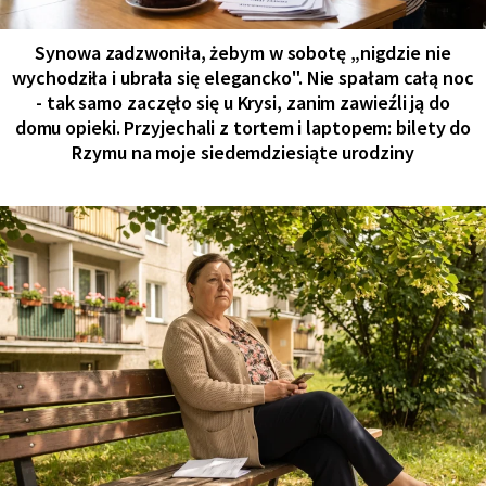
Synowa zadzwoniła, żebym w sobotę „nigdzie nie
wychodziła i ubrała się elegancko". Nie spałam całą noc
- tak samo zaczęło się u Krysi, zanim zawieźli ją do
domu opieki. Przyjechali z tortem i laptopem: bilety do
Rzymu na moje siedemdziesiąte urodziny