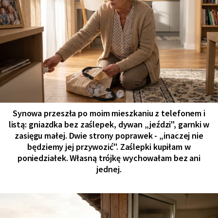
Synowa przeszła po moim mieszkaniu z telefonem i
listą: gniazdka bez zaślepek, dywan „jeździ", garnki w
zasięgu małej. Dwie strony poprawek - „inaczej nie
będziemy jej przywozić". Zaślepki kupiłam w
poniedziałek. Własną trójkę wychowałam bez ani
jednej.