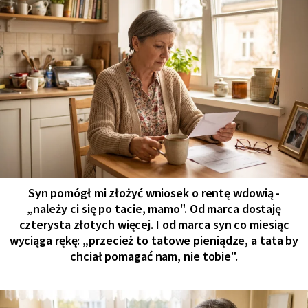
Syn pomógł mi złożyć wniosek o rentę wdowią -
„należy ci się po tacie, mamo". Od marca dostaję
czterysta złotych więcej. I od marca syn co miesiąc
wyciąga rękę: „przecież to tatowe pieniądze, a tata by
chciał pomagać nam, nie tobie".