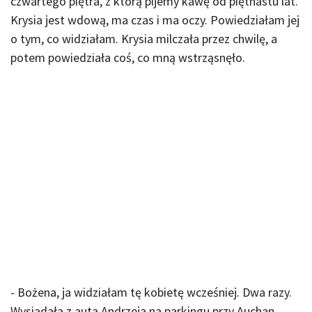
czwartego piętra, z którą pijemy kawę od piętnastu lat.
Krysia jest wdową, ma czas i ma oczy. Powiedziałam jej
o tym, co widziałam. Krysia milczała przez chwilę, a
potem powiedziała coś, co mną wstrząsnęło.
- Bożena, ja widziałam tę kobietę wcześniej. Dwa razy.
Wysiadała z auta Andrzeja na parkingu przy Auchan.