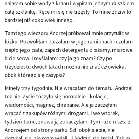
nalałam sobie wody z kranu i wypiłam jednym duszkiem
całą szklankę. Ręce mi się nie trzęsły. To mnie zdziwiło
bardziej niż cokolwiek innego.
Tamtego wieczoru Andrzej próbował mnie przytulić w
łóżku. Pozwoliłam. Leżałam w jego ramionach i czułam
ciepło jego ciała, zapach detergentu z piżamy, miarowe
bicie serca. I myślałam: czy ja go znam? Czy po
trzydziestu dwóch latach można nie znać człowieka,
obok którego się zasypia?
Minęły trzy tygodnie. Nie wracałam do tematu. Andrzej
też nie. Życie toczyło się normalnie - kolacje,
wiadomości, magnez, chrapanie. Ale ja zaczęłam
wracać z zakupów różnymi drogami. I we wtorek,
tydzień temu, znowu ją zobaczyłam. Tym razem szła z
Andrzejem od strony parku. Szli obok siebie, nie
dotykali się, ale rozmawiali - i Andrzej się śmiał. Takim