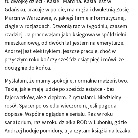
tu dwójkę dzieci - Kasię i Marcina. Kasia jest w
Gdańsku, pracuje w porcie, ma męża i dwuletnią Zosię.
Marcin w Warszawie, w jakiejś firmie informatycznej,
ciągle w rozjazdach. Dzwonią raz w tygodniu, czasem
rzadziej. Ja pracowałam jako księgowa w spółdzielni
mieszkaniowej, od dwóch lat jestem na emeryturze.
Andrzej jest elektrykiem, jeszcze pracuje, choć w
przyszłym roku kończy sześćdziesiąt pięć i mówi, że
dociągnie do końca.
Myślałam, że mamy spokojne, normalne małżeństwo.
Takie, jakie mają ludzie po sześćdziesiątce - bez
fajerwerków, ale z ciepłem. Z rytuałami. Niedzielny
rosół. Spacer po osiedlu wieczorem, jeśli pogoda
dopisze. Wspólne oglądanie serialu. Raz w roku
sanatorium, raz w roku działka ROD w Luboniu, gdzie
Andrzej hoduje pomidory, a ja czytam książki na leżaku.