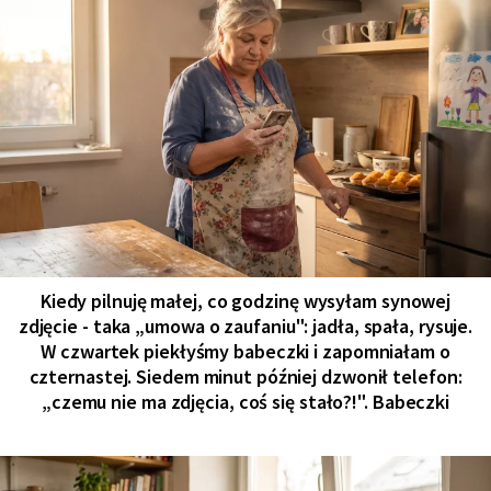
Kiedy pilnuję małej, co godzinę wysyłam synowej
zdjęcie - taka „umowa o zaufaniu": jadła, spała, rysuje.
W czwartek piekłyśmy babeczki i zapomniałam o
czternastej. Siedem minut później dzwonił telefon:
„czemu nie ma zdjęcia, coś się stało?!". Babeczki