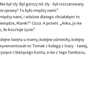
e był zły. Był gorszy niż zły - był rozczarowany.
ze sprawy? To było między nami."
iędzy nami, i właśnie dlatego chciałabym to
eniądze, Marek?" Cisza. A potem: „Anka, ja nie
, ile kosztuje życie."
olejne święta u mamy, kolejne uśmiechy, kolejny
wyremontował mi Tomek z kolegą z trasy - taniej,
tysiące z bieżącego konta, a nie z tego funduszu,