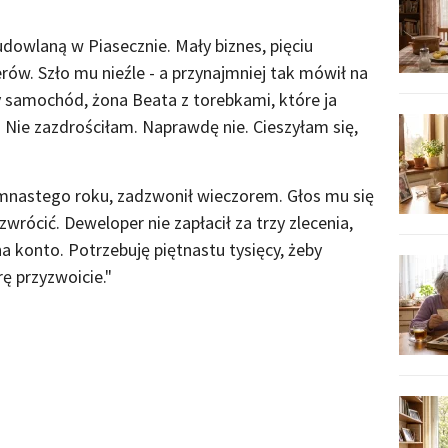
udowlaną w Piasecznie. Mały biznes, pięciu
ów. Szło mu nieźle - a przynajmniej tak mówił na
samochód, żona Beata z torebkami, które ja
. Nie zazdrościłam. Naprawdę nie. Cieszyłam się,
mnastego roku, zadzwonił wieczorem. Głos mu się
wrócić. Deweloper nie zapłacił za trzy zlecenia,
a konto. Potrzebuję piętnastu tysięcy, żeby
rę przyzwoicie."