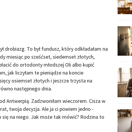
 był drobiazg. To był fundusz, który odkładałam na
żdy miesiąc po sześćset, siedemset złotych,
płacić do ortodonty młodszej Oli albo kupić
m, jak liczyłam te pieniądze na koncie
ięcy osiemset złotych i jeszcze trzysta na
równo następnego dnia.
pod Antwerpią. Zadzwoniłam wieczorem. Cisza w
at, twoja decyzja. Ale ja ci powiem jedno -
m się na niego. Jak może tak mówić? Rodzina to