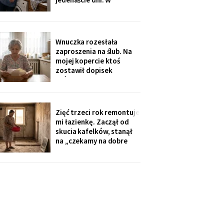
świąteczną kolację w
niedzielę rano wyjechali,
kuchni
a na pralce czekała
karteczka: „Mamusiu,
wrzuciłam nasze rzeczy,
Wnuczka rozesłała
odbierzemy wyprane w
zaproszenia na ślub. Na
środę. Buziaki".
mojej kopercie ktoś
zostawił dopisek
ołówkiem, chyba nie dla
mnie - poznałam pismo
córki: „babcię posadzić
przy cioci Loli, daleko od
Zięć trzeci rok remontuje
mikrofonu, bo lubi
mi łazienkę. Zaczął od
gadać".
skucia kafelków, stanął
na „czekamy na dobre
ceny płytek". Myję się w
misce przy zlewie, a on na
imieninach opowiada
wszystkim, jak dba o
teściową. W piątek kupił
sobie quada.