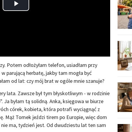
Play
Video
zy. Potem odłożyłam telefon, usiadłam przy
 w parującą herbatę, jakby tam mogła być
łam od lat: czy mój brat w ogóle mnie szanuje?
ry lata. Zawsze był tym błyskotliwym - w rodzinie
". Ja byłam tą solidną. Anka, księgowa w biurze
h córek, kobieta, która potrafi wyciągnąć z
 Mąż Tomek jeździ tirem po Europie, więc dom
 nie ma, tydzień jest. Od dwudziestu lat ten sam