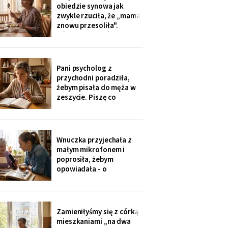
tak nie słyszy. Słyszę
obiedzie synowa jak
więcej, niż myślą. W
zwykle rzuciła, że „mama
niedzielę usłyszałam, co
znowu przesoliła".
planują z moim
Ośmioletni Staś odłożył
widelec: „U babci mi
smakuje. I babcia nigdy
nie mówi, że mama coś
Pani psycholog z
zrobiła źle". Zrobiło się
przychodni poradziła,
bardzo cicho.
żebym pisała do męża w
zeszycie. Piszę co
niedzielę po mszy.
Wczoraj napisałam mu, że
oddałam jego wędki
sąsiadowi, który zawsze
Wnuczka przyjechała z
mi pomaga - a nie synowi,
małym mikrofonem i
który nie przyjechał ani
poprosiła, żebym
do szpitala, ani na
opowiadała - o
rocznicę
pierwszym mieszkaniu, o
dziadku, o przepisie na
żurek. Nagrywałyśmy trzy
niedziele. Powiedziała,
Zamieniłyśmy się z córką
że chce, żeby jej dzieci
mieszkaniami „na dwa
kiedyś usłyszały mój głos.