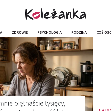
A
ZDROWIE
PSYCHOLOGIA
RODZINA
COŚ OS
mnie piętnaście tysięcy,
NAJN