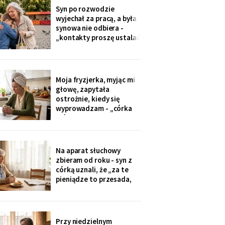
przekazuje je przez
Syn po rozwodzie
rodziców. Córka
wyjechał za pracą, a była
wzruszyła ramionami:
synowa nie odbiera -
„No zapomniałam, mamo,
„kontakty proszę ustalać
tyle się teraz
przez adwokata".
Wnuków nie widziałam od
Wielkanocy. W czwartek
na rynku młodszy mnie
Moja fryzjerka, myjąc mi
zobaczył, wyrwał jej się z
głowę, zapytała
ręki i przybiegł. Zdążyłam
ostrożnie, kiedy się
tylko przytulić.
wyprowadzam - „córka
mówiła u nas w salonie,
że mieszkanie pójdzie na
sprzedaż, szuka już pani
czegoś mniejszego".
Na aparat słuchowy
Niczego nie szukam. Nic
zbieram od roku - syn z
nie sprzedaję.
córką uznali, że „za te
pieniądze to przesada,
mama przecież daje
radę". Przy stole
rozmawiają przy mnie
swobodnie, bo mama i
Przy niedzielnym