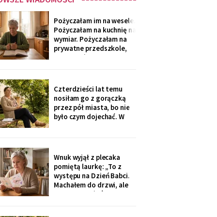
Pożyczałam im na wesele.
Pożyczałam na kuchnię na
wymiar. Pożyczałam na
prywatne przedszkole,
„bo Kubuś jest wrażliwy".
W zeszłym tygodniu
pierwszy raz w życiu to ja
poprosiłam o pożyczkę -
Czterdzieści lat temu
na okulary progresywne -
nosiłam go z gorączką
i usłyszałam, że „trzeba
przez pół miasta, bo nie
było sobie
było czym dojechać. W
zeszły wtorek
poprosiłam, żeby
podwiózł mnie na
prześwietlenie biodra.
Wnuk wyjął z plecaka
„Mamo, od tego jest
pomiętą laurkę: „To z
teraz taksówka dla
występu na Dzień Babci.
seniorów, zamów sobie".
Machałem do drzwi, ale
Zamówiłam - kierowca
nie przyszłaś". Żadnego
poczekał
zaproszenia nie
dostałam - przedszkole