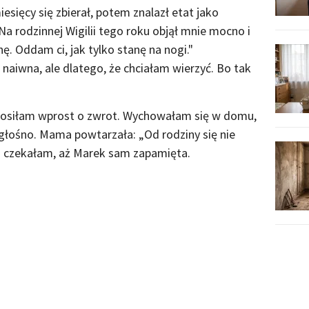
esięcy się zbierał, potem znalazł etat jako
a rodzinnej Wigilii tego roku objął mnie mocno i
ę. Oddam ci, jak tylko stanę na nogi."
naiwna, ale dlatego, że chciałam wierzyć. Bo tak
oprosiłam wprost o zwrot. Wychowałam się w domu,
 głośno. Mama powtarzała: „Od rodziny się nie
o czekałam, aż Marek sam zapamięta.