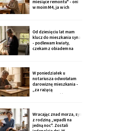
miesiące remontu" - oni
w moim M4, ja w ich
kawalerce. Minęły dwa
lata. W mojej kuchni stoi
ich nowa wyspa,
widziałam na zdjęciach u
Od dziesięciu lat mam
wnuczki. Córka mówi:
klucz do mieszkania syna
„Mamo, przecież stąd
- podlewam kwiaty,
masz bliżej do
czekam z obiadem na
przychodni".
dzieci. W piątek synowa
poprosiła o zwrot:
wymieniają zamek na taki
na karty. Karty dostali
W poniedziałek u
wszyscy, nawet mama
notariusza odwołałam
synowej. Ja mam dzwonić
darowiznę mieszkania -
domofonem.
„za rażącą
niewdzięczność", tak to
się nazywa w kodeksie.
Syn dowie się z
poleconego. Pani
Wracając znad morza, syn
notariusz spytała, czy na
z rodziną „wpadli na
pewno. Jestem pewna od
jedną noc". Zostali
Wigilii, odkąd jem
jedenaście dni. W