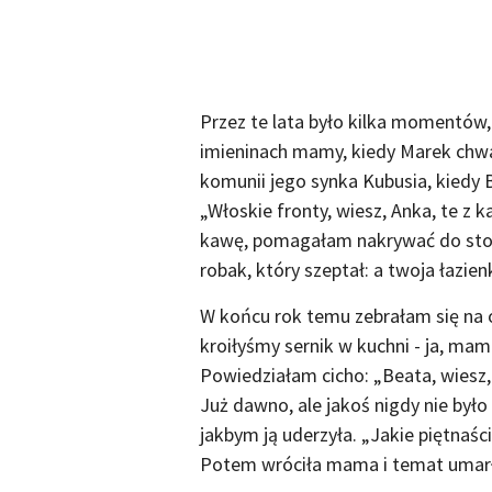
Przez te lata było kilka momentów,
imieninach mamy, kiedy Marek chwal
komunii jego synka Kubusia, kiedy 
„Włoskie fronty, wiesz, Anka, te z 
kawę, pomagałam nakrywać do stołu.
robak, który szeptał: a twoja łazien
W końcu rok temu zebrałam się na
kroiłyśmy sernik w kuchni - ja, ma
Powiedziałam cicho: „Beata, wiesz,
Już dawno, ale jakoś nigdy nie było
jakbym ją uderzyła. „Jakie piętnaśc
Potem wróciła mama i temat umarł