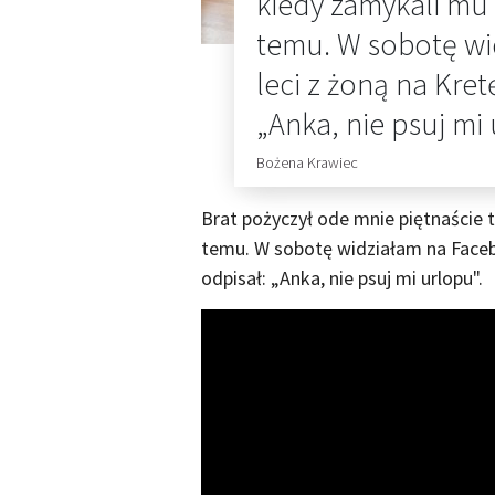
kiedy zamykali mu f
temu. W sobotę wi
leci z żoną na Kret
„Anka, nie psuj mi 
Bożena Krawiec
Brat pożyczył ode mnie piętnaście t
temu. W sobotę widziałam na Facebo
odpisał: „Anka, nie psuj mi urlopu".