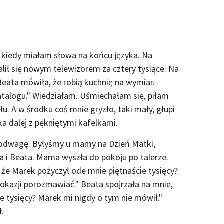
 kiedy miałam słowa na końcu języka. Na
ił się nowym telewizorem za cztery tysiące. Na
Beata mówiła, że robią kuchnię na wymiar.
katalogu." Wiedziałam. Uśmiechałam się, piłam
 A w środku coś mnie gryzło, taki mały, głupi
ka dalej z pękniętymi kafelkami.
 odwagę. Byłyśmy u mamy na Dzień Matki,
ma i Beata. Mama wyszła do pokoju po talerze.
 że Marek pożyczył ode mnie piętnaście tysięcy?
 okazji porozmawiać." Beata spojrzała na mnie,
ie tysięcy? Marek mi nigdy o tym nie mówił."
.