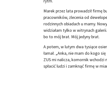
rytm.
Marek przez lata prowadził firmę b
pracowników, zlecenia od deweloper
rodzinnych obiadach u mamy. Nowy 
widziałam tylko w witrynach galerii
bo to mój brat. Mój jedyny brat.
A potem, w lutym dwa tysiące osie
łamał. „Anka, nie mam do kogo się z
ZUS mi nalicza, komornik wchodzi n
spłacić ludzi i zamknąć firmę w mia