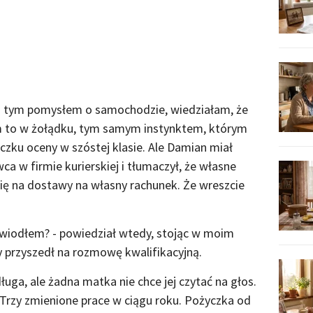
 z tym pomysłem o samochodzie, wiedziałam, że
m to w żołądku, tym samym instynktem, którym
zku oceny w szóstej klasie. Ale Damian miał
wca w firmie kurierskiej i tłumaczył, że własne
 się na dostawy na własny rachunek. Że wreszcie
awiodłem? - powiedział wtedy, stojąc w moim
by przyszedł na rozmowę kwalifikacyjną.
ługa, ale żadna matka nie chce jej czytać na głos.
rzy zmienione prace w ciągu roku. Pożyczka od