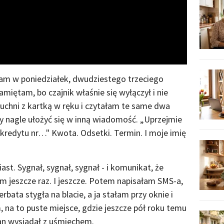
Video
am w poniedziałek, dwudziestego trzeciego
miętam, bo czajnik właśnie się wyłączył i nie
uchni z kartką w ręku i czytałam te same dwa
iały nagle ułożyć się w inną wiadomość. „Uprzejmie
 kredytu nr…" Kwota. Odsetki. Termin. I moje imię
. Sygnał, sygnał, sygnał - i komunikat, że
 jeszcze raz. I jeszcze. Potem napisałam SMS-a,
rbata stygła na blacie, a ja stałam przy oknie i
, na to puste miejsce, gdzie jeszcze pół roku temu
ian wysiadał z uśmiechem.