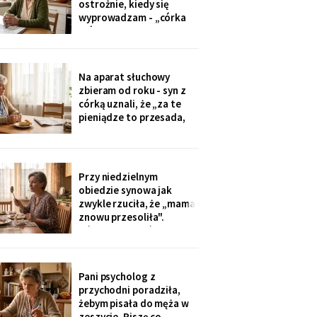
ostrożnie, kiedy się
tylko przytulić.
wyprowadzam - „córka
mówiła u nas w salonie,
że mieszkanie pójdzie na
sprzedaż, szuka już pani
czegoś mniejszego".
Na aparat słuchowy
Niczego nie szukam. Nic
zbieram od roku - syn z
nie sprzedaję.
córką uznali, że „za te
pieniądze to przesada,
mama przecież daje
radę". Przy stole
rozmawiają przy mnie
swobodnie, bo mama i
Przy niedzielnym
tak nie słyszy. Słyszę
obiedzie synowa jak
więcej, niż myślą. W
zwykle rzuciła, że „mama
niedzielę usłyszałam, co
znowu przesoliła".
planują z moim
Ośmioletni Staś odłożył
widelec: „U babci mi
smakuje. I babcia nigdy
nie mówi, że mama coś
Pani psycholog z
zrobiła źle". Zrobiło się
przychodni poradziła,
bardzo cicho.
żebym pisała do męża w
zeszycie. Piszę co