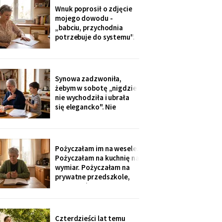
dostałam jej różaniec, po
Wnuk poprosił o zdjęcie
pogrzebie, z szuflady.
mojego dowodu -
Siostra wyjaśniła: „Ty i
„babciu, przychodnia
tak zawsze byłaś
potrzebuje do systemu".
ustawiona."
W czerwcu przyszło
wezwanie: chwilówka
przez internet, cztery
tysiące, na moje dane.
Synowa zadzwoniła,
Wnuk płakał, że odda.
żebym w sobotę „nigdzie
Córka na to: „tylko
nie wychodziła i ubrała
nigdzie nie zgłaszaj,
się elegancko". Nie
chcesz mu zniszczyć
spałam całą noc - tak
samo zaczęło się u Krysi,
zanim zawieźli ją do
domu opieki. Przyjechali
Pożyczałam im na wesele.
z tortem i laptopem:
Pożyczałam na kuchnię na
bilety do Rzymu na moje
wymiar. Pożyczałam na
siedemdziesiąte
prywatne przedszkole,
urodziny
„bo Kubuś jest wrażliwy".
W zeszłym tygodniu
pierwszy raz w życiu to ja
poprosiłam o pożyczkę -
Czterdzieści lat temu