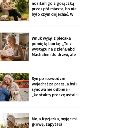
na okulary progresywne -
nosiłam go z gorączką
i usłyszałam, że „trzeba
przez pół miasta, bo nie
było sobie
było czym dojechać. W
zeszły wtorek
poprosiłam, żeby
podwiózł mnie na
prześwietlenie biodra.
Wnuk wyjął z plecaka
„Mamo, od tego jest
pomiętą laurkę: „To z
teraz taksówka dla
występu na Dzień Babci.
seniorów, zamów sobie".
Machałem do drzwi, ale
Zamówiłam - kierowca
nie przyszłaś". Żadnego
poczekał
zaproszenia nie
dostałam - przedszkole
przekazuje je przez
Syn po rozwodzie
rodziców. Córka
wyjechał za pracą, a była
wzruszyła ramionami:
synowa nie odbiera -
„No zapomniałam, mamo,
„kontakty proszę ustalać
tyle się teraz
przez adwokata".
Wnuków nie widziałam od
Wielkanocy. W czwartek
na rynku młodszy mnie
Moja fryzjerka, myjąc mi
zobaczył, wyrwał jej się z
głowę, zapytała
ręki i przybiegł. Zdążyłam