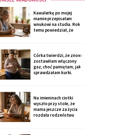
Kawalerkę po mojej
mamie przepisałam
wnukowi na studia. Rok
temu powiedział, że
musiał ją sprzedać, „bo
nie dawał rady z
opłatami". W środę
spotkałam dawną
Córka twierdzi, że znowu
sąsiadkę stamtąd: „Co
zostawiłam włączony
weekend inni ludzie z
gaz, choć pamiętam, jak
walizkami, klucze w
sprawdzałam kurki.
skrzynce na szyfr.
Klucze, które „zgubiłam",
Obrotny ten
znalazła w mojej
lodówce. Wczoraj
sąsiadka wspomniała, że
Na imieninach ciotki
córka była u mnie we
wyszło przy stole, że
wtorek - kiedy ja
mama jeszcze za życia
siedziałam w przychodni.
rozdała rodzeństwu
Nigdy nie dawałam
pamiątki - medalik,
zegarek po ojcu, kopertę
dla najmłodszego. Ja