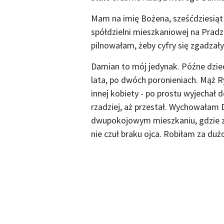
Mam na imię Bożena, sześćdziesiąt 
spółdzielni mieszkaniowej na Pradze
pilnowałam, żeby cyfry się zgadzały
Damian to mój jedynak. Późne dziec
lata, po dwóch poronieniach. Mąż R
innej kobiety - po prostu wyjechał 
rzadziej, aż przestał. Wychowałam 
dwupokojowym mieszkaniu, gdzie z
nie czuł braku ojca. Robiłam za duż