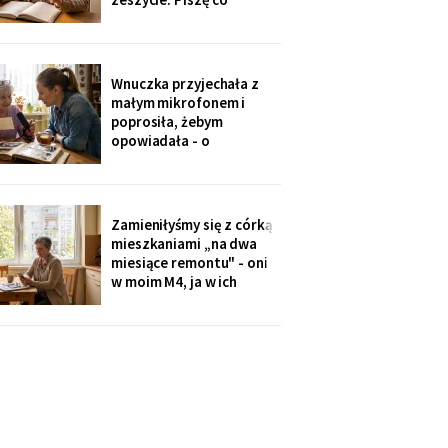
niedzielę po mszy.
Wczoraj napisałam mu, że
oddałam jego wędki
sąsiadowi, który zawsze
Wnuczka przyjechała z
mi pomaga - a nie synowi,
małym mikrofonem i
który nie przyjechał ani
poprosiła, żebym
do szpitala, ani na
opowiadała - o
rocznicę
pierwszym mieszkaniu, o
dziadku, o przepisie na
żurek. Nagrywałyśmy trzy
niedziele. Powiedziała,
Zamieniłyśmy się z córką
że chce, żeby jej dzieci
mieszkaniami „na dwa
kiedyś usłyszały mój głos.
miesiące remontu" - oni
w moim M4, ja w ich
kawalerce. Minęły dwa
lata. W mojej kuchni stoi
ich nowa wyspa,
widziałam na zdjęciach u
wnuczki. Córka mówi:
„Mamo, przecież stąd
masz bliżej do
przychodni".