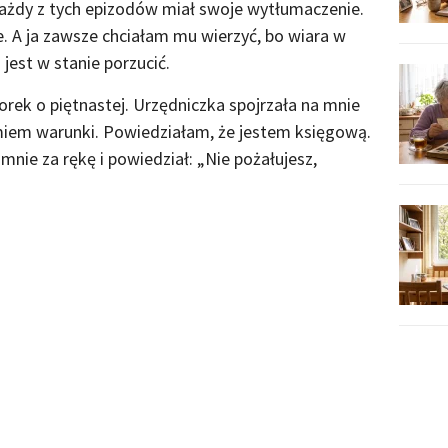
 Każdy z tych epizodów miał swoje wytłumaczenie.
 A ja zawsze chciałam mu wierzyć, bo wiara w
 jest w stanie porzucić.
rek o piętnastej. Urzędniczka spojrzała na mnie
umiem warunki. Powiedziałam, że jestem księgową.
nie za rękę i powiedział: „Nie pożałujesz,