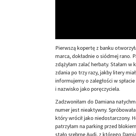
Pierwszą kopertę z banku otworzył
marca, dokładnie o siódmej rano. Pa
zdążyłam zalać herbaty. Stałam w k
zdania po trzy razy, jakby litery m
informujemy o zaległości w spłacie
i nazwisko jako poręczyciela.
Zadzwoniłam do Damiana natychmiast
numer jest nieaktywny. Spróbowałam
który wrócił jako niedostarczony. He
patrzyłam na parking przed blokiem
stało srebrne Audi, z którego Dam