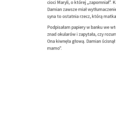
cioci Maryli, o której „zapomniał".
Damian zawsze miał wytłumaczenie.
syna to ostatnia rzecz, którą matka
Podpisałam papiery w banku we wto
znad okularów i zapytała, czy roz
Ona kiwnęła głową. Damian ścisnął m
mamo".