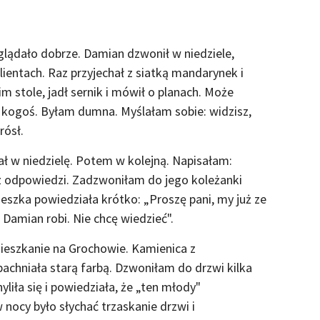
lądało dobrze. Damian dzwonił w niedziele,
ientach. Raz przyjechał z siatką mandarynek i
im stole, jadł sernik i mówił o planach. Może
 kogoś. Byłam dumna. Myślałam sobie: widzisz,
rósł.
ał w niedzielę. Potem w kolejną. Napisałam:
z odpowiedzi. Zadzwoniłam do jego koleżanki
nieszka powiedziała krótko: „Proszę pani, my już ze
Damian robi. Nie chcę wiedzieć".
ieszkanie na Grochowie. Kamienica z
pachniała starą farbą. Dzwoniłam do drzwi kilka
liła się i powiedziała, że „ten młody"
 nocy było słychać trzaskanie drzwi i