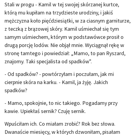
Stali w progu - Kamil w tej swojej skórzanej kurtce,
którą mu kupiłam na trzydzieste urodziny, i jakiś
mężczyzna koło pięćdziesiątki, w za ciasnym garniturze,
z teczką z brązowej skóry. Kamil uśmiechał się tym
samym uśmiechem, którym w podstawówce prosił o
drugą porcję lodów. Nie objął mnie. Wyciągnął rękę w
stronę tamtego i powiedział: „Mamo, to pan Ryszard,
znajomy. Taki specjalista od spadków".
- Od spadków? - powtórzyłam i poczułam, jak mi
cierpnie skóra na karku. - Kamil, ja żyję. Jakich
spadków?
- Mamo, spokojnie, to nic takiego. Pogadamy przy
kawie. Upiekłaś sernik? Czuję sernik.
Wpuściłam ich. Co miałam zrobić? Rok bez słowa.
Dwanaście miesięcy, w których dzwoniłam, pisałam