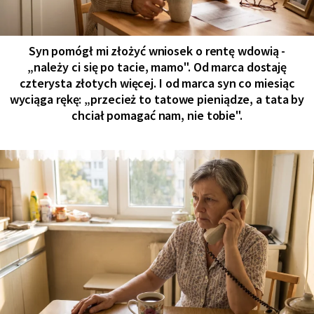
Syn pomógł mi złożyć wniosek o rentę wdowią -
„należy ci się po tacie, mamo". Od marca dostaję
czterysta złotych więcej. I od marca syn co miesiąc
wyciąga rękę: „przecież to tatowe pieniądze, a tata by
chciał pomagać nam, nie tobie".