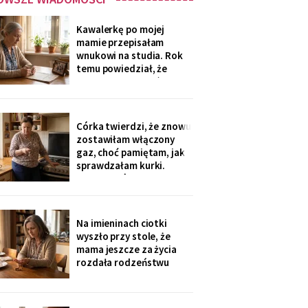
Kawalerkę po mojej
mamie przepisałam
wnukowi na studia. Rok
temu powiedział, że
musiał ją sprzedać, „bo
nie dawał rady z
opłatami". W środę
spotkałam dawną
Córka twierdzi, że znowu
sąsiadkę stamtąd: „Co
zostawiłam włączony
weekend inni ludzie z
gaz, choć pamiętam, jak
walizkami, klucze w
sprawdzałam kurki.
skrzynce na szyfr.
Klucze, które „zgubiłam",
Obrotny ten
znalazła w mojej
lodówce. Wczoraj
sąsiadka wspomniała, że
Na imieninach ciotki
córka była u mnie we
wyszło przy stole, że
wtorek - kiedy ja
mama jeszcze za życia
siedziałam w przychodni.
rozdała rodzeństwu
Nigdy nie dawałam
pamiątki - medalik,
zegarek po ojcu, kopertę
dla najmłodszego. Ja