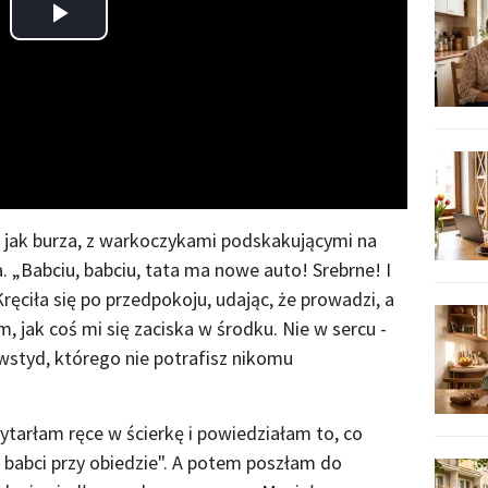
Play
Video
i jak burza, z warkoczykami podskakującymi na
. „Babciu, babciu, tata ma nowe auto! Srebrne! I
ręciła się po przedpokoju, udając, że prowadzi, a
m, jak coś mi się zaciska w środku. Nie w sercu -
 wstyd, którego nie potrafisz nikomu
tarłam ręce w ścierkę i powiedziałam to, co
 babci przy obiedzie". A potem poszłam do