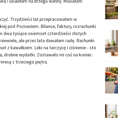
wkę i usiadłam na brzegu wanny. Musiałam
liczyć. Trzydzieści lat przepracowałam w
kiej pod Poznaniem. Bilanse, faktury, rozrachunki
m dwa tysiące osiemset czterdzieści złotych
niewiele, ale przez lata dawałam radę. Rachunki
et z kawałkiem. Leki na tarczycę i ciśnienie - sto
ia, drobne wydatki. Zostawało mi coś na koniec
resą z trzeciego piętra.