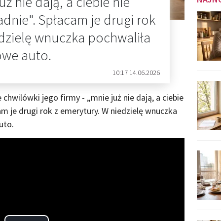
uż nie dają, a ciebie nie
dnie". Spłacam je drugi rok
edzielę wnuczka pochwaliła
nowe auto.
10:17 14.06.2026
 chwilówki jego firmy - „mnie już nie dają, a ciebie
am je drugi rok z emerytury. W niedzielę wnuczka
uto.