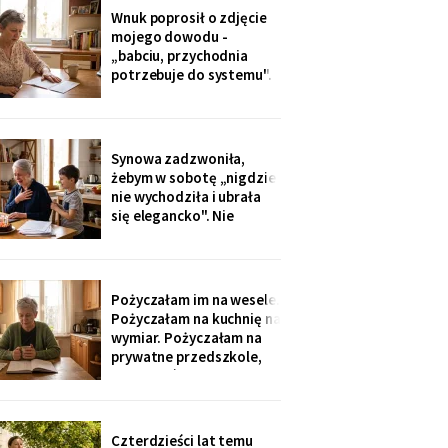
dostałam jej różaniec, po
Wnuk poprosił o zdjęcie
pogrzebie, z szuflady.
mojego dowodu -
Siostra wyjaśniła: „Ty i
„babciu, przychodnia
tak zawsze byłaś
potrzebuje do systemu".
ustawiona."
W czerwcu przyszło
wezwanie: chwilówka
przez internet, cztery
tysiące, na moje dane.
Synowa zadzwoniła,
Wnuk płakał, że odda.
żebym w sobotę „nigdzie
Córka na to: „tylko
nie wychodziła i ubrała
nigdzie nie zgłaszaj,
się elegancko". Nie
chcesz mu zniszczyć
spałam całą noc - tak
samo zaczęło się u Krysi,
zanim zawieźli ją do
domu opieki. Przyjechali
Pożyczałam im na wesele.
z tortem i laptopem:
Pożyczałam na kuchnię na
bilety do Rzymu na moje
wymiar. Pożyczałam na
siedemdziesiąte
prywatne przedszkole,
urodziny
„bo Kubuś jest wrażliwy".
W zeszłym tygodniu
pierwszy raz w życiu to ja
poprosiłam o pożyczkę -
Czterdzieści lat temu