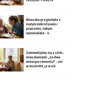
niedzielę po mszy.
Wczoraj napisałam mu, że
oddałam jego wędki
sąsiadowi, który zawsze
Wnuczka przyjechała z
mi pomaga - a nie synowi,
małym mikrofonem i
który nie przyjechał ani
poprosiła, żebym
do szpitala, ani na
opowiadała - o
rocznicę
pierwszym mieszkaniu, o
dziadku, o przepisie na
żurek. Nagrywałyśmy trzy
niedziele. Powiedziała,
Zamieniłyśmy się z córką
że chce, żeby jej dzieci
mieszkaniami „na dwa
kiedyś usłyszały mój głos.
miesiące remontu" - oni
w moim M4, ja w ich
kawalerce. Minęły dwa
lata. W mojej kuchni stoi
ich nowa wyspa,
widziałam na zdjęciach u
wnuczki. Córka mówi:
„Mamo, przecież stąd
masz bliżej do
przychodni".