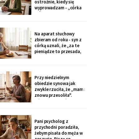
ostrożnie, kiedy się
tylko przytulić.
wyprowadzam - „córka
mówiła u nas w salonie,
że mieszkanie pójdzie na
sprzedaż, szuka już pani
czegoś mniejszego".
Na aparat słuchowy
Niczego nie szukam. Nic
zbieram od roku - syn z
nie sprzedaję.
córką uznali, że „za te
pieniądze to przesada,
mama przecież daje
radę". Przy stole
rozmawiają przy mnie
swobodnie, bo mama i
Przy niedzielnym
tak nie słyszy. Słyszę
obiedzie synowa jak
więcej, niż myślą. W
zwykle rzuciła, że „mama
niedzielę usłyszałam, co
znowu przesoliła".
planują z moim
Ośmioletni Staś odłożył
widelec: „U babci mi
smakuje. I babcia nigdy
nie mówi, że mama coś
Pani psycholog z
zrobiła źle". Zrobiło się
przychodni poradziła,
bardzo cicho.
żebym pisała do męża w
zeszycie. Piszę co