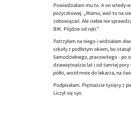
Powiedziałam mu to. A on wtedy wyc
pożyczkowej. „Mamo, weź to na sieb
zobowiązań. Ale ciebie nie sprawdz
BIK. Pójdzie od ręki."
Patrzyłam na niego i widziałam dwu
szkoły z podbitym okiem, bo staną
Samodzielnego, pracowitego - po oj
dziewiętnaście lat i od tamtej pory 
półki, woził mnie do lekarza, na św
Podpisałam. Piętnaście tysięcy z p
Liczył się syn.