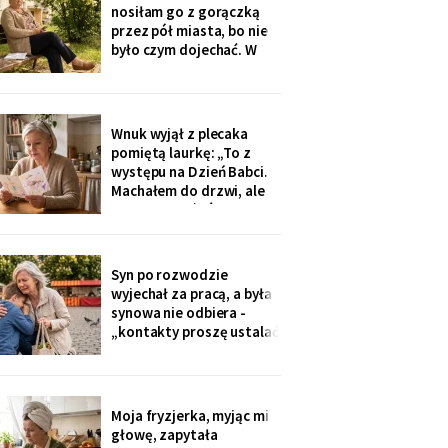
na okulary progresywne -
nosiłam go z gorączką
i usłyszałam, że „trzeba
przez pół miasta, bo nie
było sobie
było czym dojechać. W
zeszły wtorek
poprosiłam, żeby
podwiózł mnie na
prześwietlenie biodra.
Wnuk wyjął z plecaka
„Mamo, od tego jest
pomiętą laurkę: „To z
teraz taksówka dla
występu na Dzień Babci.
seniorów, zamów sobie".
Machałem do drzwi, ale
Zamówiłam - kierowca
nie przyszłaś". Żadnego
poczekał
zaproszenia nie
dostałam - przedszkole
przekazuje je przez
Syn po rozwodzie
rodziców. Córka
wyjechał za pracą, a była
wzruszyła ramionami:
synowa nie odbiera -
„No zapomniałam, mamo,
„kontakty proszę ustalać
tyle się teraz
przez adwokata".
Wnuków nie widziałam od
Wielkanocy. W czwartek
na rynku młodszy mnie
Moja fryzjerka, myjąc mi
zobaczył, wyrwał jej się z
głowę, zapytała
ręki i przybiegł. Zdążyłam