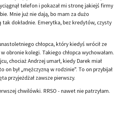
iągnął telefon i pokazał mi stronę jakiejś firmy
ie. Mnie już nie dają, bo mam za dużo
ą tak dokładnie. Emerytka, bez kredytów, czysty
nastoletniego chłopca, który kiedyś wrócił ze
ł w obronie kolegi. Takiego chłopca wychowałam.
cu, chociaż Andrzej umarł, kiedy Darek miał
to on był „mężczyzną w rodzinie". To on przybijał
ięta przyjeżdżał zawsze pierwszy.
ierwszej chwilówki. RRSO - nawet nie patrzyłam.