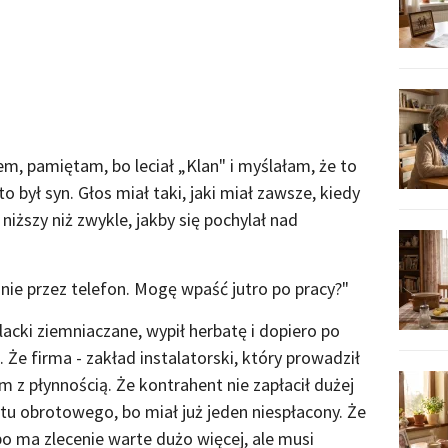
m, pamiętam, bo leciał „Klan" i myślałam, że to
to był syn. Głos miał taki, jaki miał zawsze, kiedy
niższy niż zwykle, jakby się pochylał nad
ie przez telefon. Mogę wpaść jutro po pracy?"
lacki ziemniaczane, wypił herbatę i dopiero po
Że firma - zakład instalatorski, który prowadził
m z płynnością. Że kontrahent nie zapłacił dużej
u obrotowego, bo miał już jeden niespłacony. Że
bo ma zlecenie warte dużo więcej, ale musi