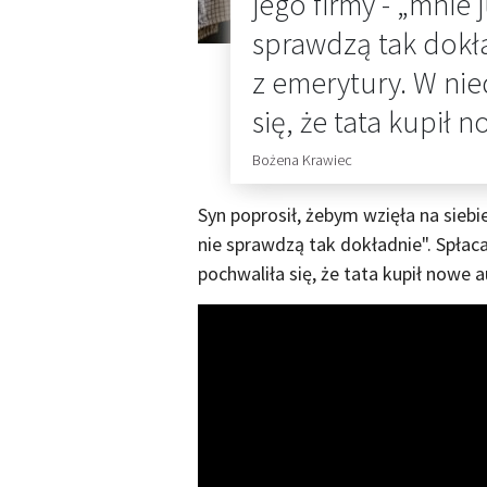
jego firmy - „mnie j
sprawdzą tak dokła
z emerytury. W ni
się, że tata kupił 
Bożena Krawiec
Syn poprosił, żebym wzięła na siebie
nie sprawdzą tak dokładnie". Spłac
pochwaliła się, że tata kupił nowe a