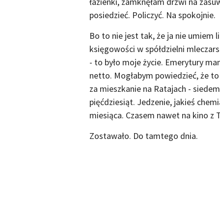
łazienki, zamknęłam drzwi na zasu
posiedzieć. Policzyć. Na spokojnie.
Bo to nie jest tak, że ja nie umiem 
księgowości w spółdzielni mleczars
- to było moje życie. Emerytury ma
netto. Mogłabym powiedzieć, że to 
za mieszkanie na Ratajach - siedems
pięćdziesiąt. Jedzenie, jakieś chem
miesiąca. Czasem nawet na kino z Te
Zostawało. Do tamtego dnia.