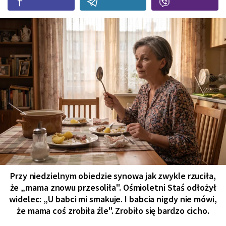
Przy niedzielnym obiedzie synowa jak zwykle rzuciła,
że „mama znowu przesoliła". Ośmioletni Staś odłożył
widelec: „U babci mi smakuje. I babcia nigdy nie mówi,
że mama coś zrobiła źle". Zrobiło się bardzo cicho.