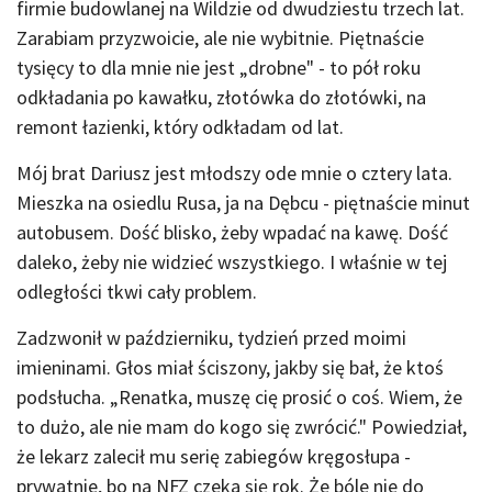
firmie budowlanej na Wildzie od dwudziestu trzech lat.
Zarabiam przyzwoicie, ale nie wybitnie. Piętnaście
tysięcy to dla mnie nie jest „drobne" - to pół roku
odkładania po kawałku, złotówka do złotówki, na
remont łazienki, który odkładam od lat.
Mój brat Dariusz jest młodszy ode mnie o cztery lata.
Mieszka na osiedlu Rusa, ja na Dębcu - piętnaście minut
autobusem. Dość blisko, żeby wpadać na kawę. Dość
daleko, żeby nie widzieć wszystkiego. I właśnie w tej
odległości tkwi cały problem.
Zadzwonił w październiku, tydzień przed moimi
imieninami. Głos miał ściszony, jakby się bał, że ktoś
podsłucha. „Renatka, muszę cię prosić o coś. Wiem, że
to dużo, ale nie mam do kogo się zwrócić." Powiedział,
że lekarz zalecił mu serię zabiegów kręgosłupa -
prywatnie, bo na NFZ czeka się rok. Że bóle nie do