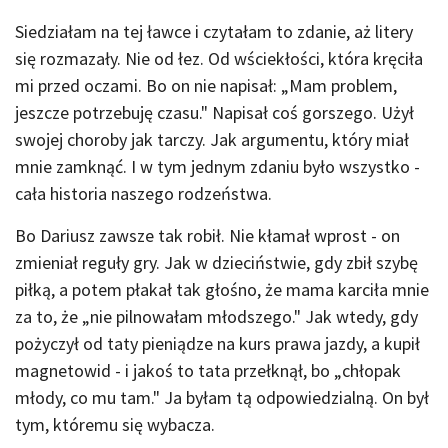
Siedziałam na tej ławce i czytałam to zdanie, aż litery
się rozmazały. Nie od łez. Od wściekłości, która kręciła
mi przed oczami. Bo on nie napisał: „Mam problem,
jeszcze potrzebuję czasu." Napisał coś gorszego. Użył
swojej choroby jak tarczy. Jak argumentu, który miał
mnie zamknąć. I w tym jednym zdaniu było wszystko -
cała historia naszego rodzeństwa.
Bo Dariusz zawsze tak robił. Nie kłamał wprost - on
zmieniał reguły gry. Jak w dzieciństwie, gdy zbił szybę
piłką, a potem płakał tak głośno, że mama karciła mnie
za to, że „nie pilnowałam młodszego." Jak wtedy, gdy
pożyczył od taty pieniądze na kurs prawa jazdy, a kupił
magnetowid - i jakoś to tata przełknął, bo „chłopak
młody, co mu tam." Ja byłam tą odpowiedzialną. On był
tym, któremu się wybacza.