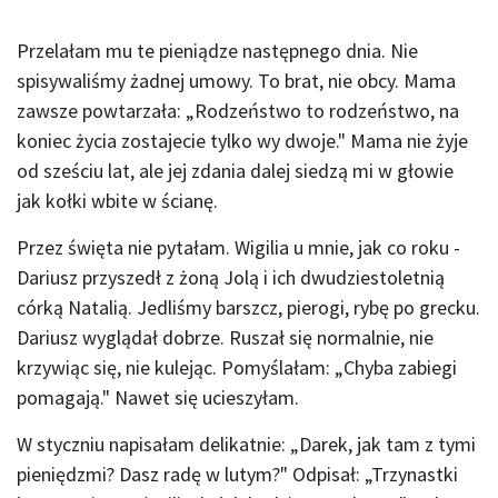
Przelałam mu te pieniądze następnego dnia. Nie
spisywaliśmy żadnej umowy. To brat, nie obcy. Mama
zawsze powtarzała: „Rodzeństwo to rodzeństwo, na
koniec życia zostajecie tylko wy dwoje." Mama nie żyje
od sześciu lat, ale jej zdania dalej siedzą mi w głowie
jak kołki wbite w ścianę.
Przez święta nie pytałam. Wigilia u mnie, jak co roku -
Dariusz przyszedł z żoną Jolą i ich dwudziestoletnią
córką Natalią. Jedliśmy barszcz, pierogi, rybę po grecku.
Dariusz wyglądał dobrze. Ruszał się normalnie, nie
krzywiąc się, nie kulejąc. Pomyślałam: „Chyba zabiegi
pomagają." Nawet się ucieszyłam.
W styczniu napisałam delikatnie: „Darek, jak tam z tymi
pieniędzmi? Dasz radę w lutym?" Odpisał: „Trzynastki