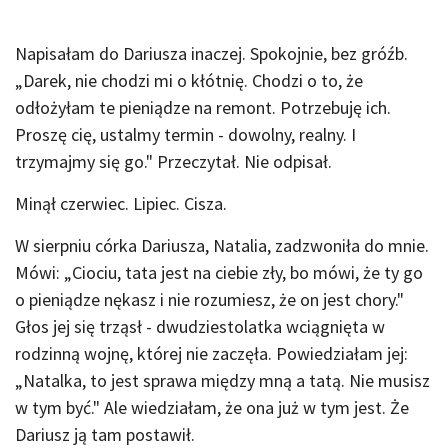
Napisałam do Dariusza inaczej. Spokojnie, bez gróźb.
„Darek, nie chodzi mi o kłótnię. Chodzi o to, że
odłożyłam te pieniądze na remont. Potrzebuję ich.
Proszę cię, ustalmy termin - dowolny, realny. I
trzymajmy się go." Przeczytał. Nie odpisał.
Minął czerwiec. Lipiec. Cisza.
W sierpniu córka Dariusza, Natalia, zadzwoniła do mnie.
Mówi: „Ciociu, tata jest na ciebie zły, bo mówi, że ty go
o pieniądze nękasz i nie rozumiesz, że on jest chory."
Głos jej się trząsł - dwudziestolatka wciągnięta w
rodzinną wojnę, której nie zaczęła. Powiedziałam jej:
„Natalka, to jest sprawa między mną a tatą. Nie musisz
w tym być." Ale wiedziałam, że ona już w tym jest. Że
Dariusz ją tam postawił.