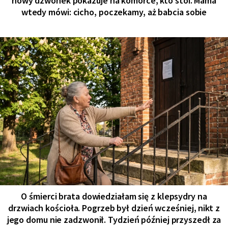
nowy dzwonek pokazuje na komórce, kto stoi. Mama
wtedy mówi: cicho, poczekamy, aż babcia sobie
O śmierci brata dowiedziałam się z klepsydry na
drzwiach kościoła. Pogrzeb był dzień wcześniej, nikt z
jego domu nie zadzwonił. Tydzień później przyszedł za