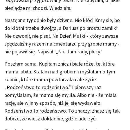
recytowała przygotowany tekst. Nie zapytała, o jakie
pieniądze mi chodzi. Wiedziała.
Następne tygodnie były dziwne. Nie kłóciliśmy się, bo
do kłótni trzeba dwojga, a Dariusz po prostu zamilkł.
Nie dzwonił, nie pisał. Na Dzień Matki - który zawsze
spędzaliśmy razem na cmentarzu przy grobie mamy -
nie pojawił się. Napisał: „Nie dam rady, plecy."
Poszłam sama. Kupiłam znicz i białe róże, te, które
mama lubiła. Stałam nad grobem i myślałam o tym
zdaniu, które mama powtarzała całe życie:
„Rodzeństwo to rodzeństwo." I pierwszy raz
pomyślałam, że mama się myliła. Albo nie - że miała
rację, ale w inny sposób, niż jej się wydawało.
Rodzeństwo to rodzeństwo. To znaczy: znasz się tak
dobrze, że wiesz dokładnie, gdzie uderzyć.