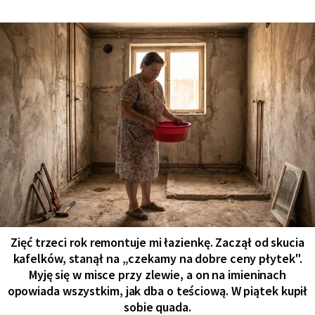
Zięć trzeci rok remontuje mi łazienkę. Zaczął od skucia
kafelków, stanął na „czekamy na dobre ceny płytek".
Myję się w misce przy zlewie, a on na imieninach
opowiada wszystkim, jak dba o teściową. W piątek kupił
sobie quada.