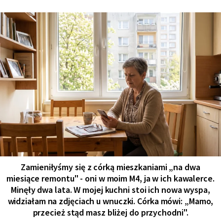
Zamieniłyśmy się z córką mieszkaniami „na dwa
miesiące remontu" - oni w moim M4, ja w ich kawalerce.
Minęły dwa lata. W mojej kuchni stoi ich nowa wyspa,
widziałam na zdjęciach u wnuczki. Córka mówi: „Mamo,
przecież stąd masz bliżej do przychodni".