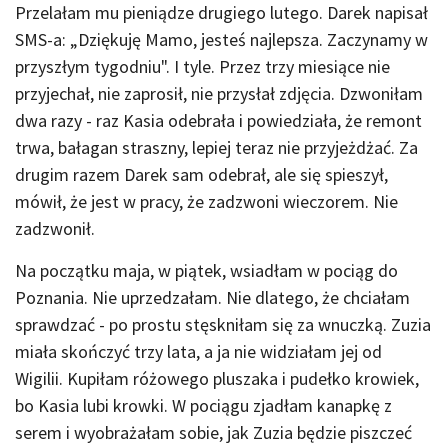
Przelałam mu pieniądze drugiego lutego. Darek napisał
SMS-a: „Dziękuję Mamo, jesteś najlepsza. Zaczynamy w
przyszłym tygodniu". I tyle. Przez trzy miesiące nie
przyjechał, nie zaprosił, nie przysłał zdjęcia. Dzwoniłam
dwa razy - raz Kasia odebrała i powiedziała, że remont
trwa, bałagan straszny, lepiej teraz nie przyjeżdżać. Za
drugim razem Darek sam odebrał, ale się spieszył,
mówił, że jest w pracy, że zadzwoni wieczorem. Nie
zadzwonił.
Na początku maja, w piątek, wsiadłam w pociąg do
Poznania. Nie uprzedzałam. Nie dlatego, że chciałam
sprawdzać - po prostu stęskniłam się za wnuczką. Zuzia
miała skończyć trzy lata, a ja nie widziałam jej od
Wigilii. Kupiłam różowego pluszaka i pudełko krowiek,
bo Kasia lubi krowki. W pociągu zjadłam kanapkę z
serem i wyobrażałam sobie, jak Zuzia będzie piszczeć