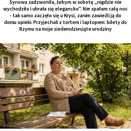
Synowa zadzwoniła, żebym w sobotę „nigdzie nie
wychodziła i ubrała się elegancko". Nie spałam całą noc
- tak samo zaczęło się u Krysi, zanim zawieźli ją do
domu opieki. Przyjechali z tortem i laptopem: bilety do
Rzymu na moje siedemdziesiąte urodziny