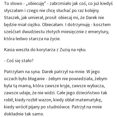
To słowo - „obiecuję" - zabrzmiało jak coś, co już kiedyś
słyszałam i czego nie chcę słuchać po raz kolejny.
Staszek, jak umierał, prosił: obiecaj mi, że Darek nie
będzie miał ciężko. Obiecałam. I dotrzymuję - kosztem
sześćset dwudziestu złotych miesięcznie z emerytury,
która ledwo starcza na życie.
Kasia weszła do korytarza z Zuzią na ręku.
- Coś się stało?
Patrzyłam na syna. Darek patrzył na mnie. W jego
oczach było błaganie - żebym nie powiedziała, żebym
była tą mamą, która zawsze kryje, zawsze wybacza,
zawsze udaje, że nie widzi. Całe jego dzieciństwo tak
robił, kiedy rozbił wazon, kiedy oblał matematykę,
kiedy wrócił pijany po studniówce. Patrzył na mnie
dokładnie tak samo.