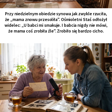
Przy niedzielnym obiedzie synowa jak zwykle rzuciła,
że „mama znowu przesoliła". Ośmioletni Staś odłożył
widelec: „U babci mi smakuje. I babcia nigdy nie mówi,
że mama coś zrobiła źle". Zrobiło się bardzo cicho.