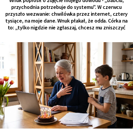
Wnuk poprosił o zdjęcie mojego dowodu - „babciu,
przychodnia potrzebuje do systemu". W czerwcu
przyszło wezwanie: chwilówka przez internet, cztery
tysiące, na moje dane. Wnuk płakał, że odda. Córka na
to: „tylko nigdzie nie zgłaszaj, chcesz mu zniszczyć