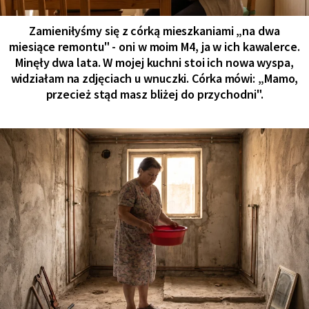
Zamieniłyśmy się z córką mieszkaniami „na dwa
miesiące remontu" - oni w moim M4, ja w ich kawalerce.
Minęły dwa lata. W mojej kuchni stoi ich nowa wyspa,
widziałam na zdjęciach u wnuczki. Córka mówi: „Mamo,
przecież stąd masz bliżej do przychodni".