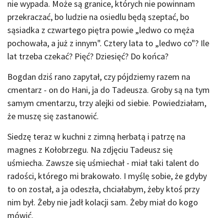
nie wypada. Może są granice, których nie powinnam
przekraczać, bo ludzie na osiedlu będą szeptać, bo
sąsiadka z czwartego piętra powie „ledwo co męża
pochowała, a już z innym". Cztery lata to „ledwo co"? Ile
lat trzeba czekać? Pięć? Dziesięć? Do końca?
Bogdan dziś rano zapytał, czy pójdziemy razem na
cmentarz - on do Hani, ja do Tadeusza. Groby są na tym
samym cmentarzu, trzy alejki od siebie. Powiedziałam,
że muszę się zastanowić.
Siedzę teraz w kuchni z zimną herbatą i patrzę na
magnes z Kołobrzegu. Na zdjęciu Tadeusz się
uśmiecha. Zawsze się uśmiechał - miał taki talent do
radości, którego mi brakowało. I myślę sobie, że gdyby
to on został, a ja odeszła, chciałabym, żeby ktoś przy
nim był. Żeby nie jadł kolacji sam. Żeby miał do kogo
mówić.