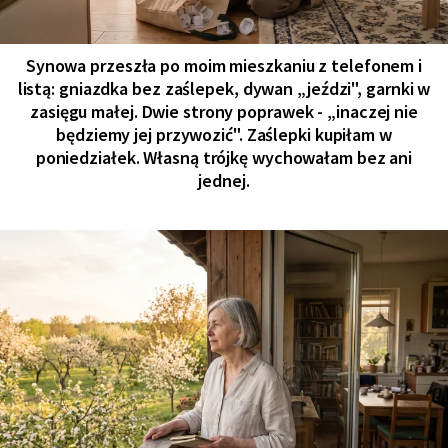
Synowa przeszła po moim mieszkaniu z telefonem i
listą: gniazdka bez zaślepek, dywan „jeździ", garnki w
zasięgu małej. Dwie strony poprawek - „inaczej nie
będziemy jej przywozić". Zaślepki kupiłam w
poniedziałek. Własną trójkę wychowałam bez ani
jednej.