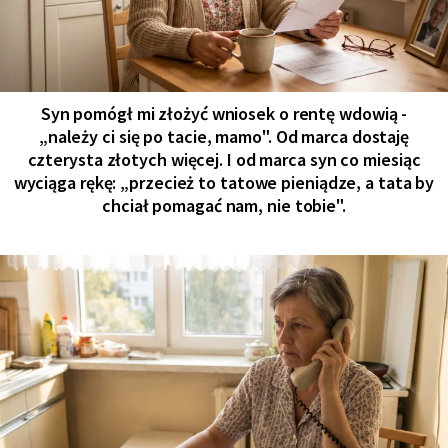
Syn pomógł mi złożyć wniosek o rentę wdowią -
„należy ci się po tacie, mamo". Od marca dostaję
czterysta złotych więcej. I od marca syn co miesiąc
wyciąga rękę: „przecież to tatowe pieniądze, a tata by
chciał pomagać nam, nie tobie".