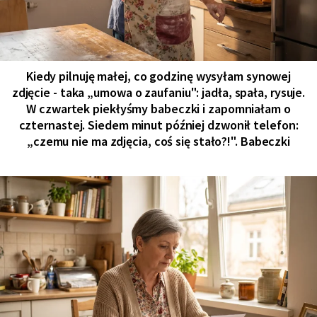
Kiedy pilnuję małej, co godzinę wysyłam synowej
zdjęcie - taka „umowa o zaufaniu": jadła, spała, rysuje.
W czwartek piekłyśmy babeczki i zapomniałam o
czternastej. Siedem minut później dzwonił telefon:
„czemu nie ma zdjęcia, coś się stało?!". Babeczki