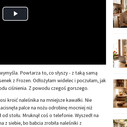
Play
Video
 wymyśla. Powtarza to, co słyszy - z taką samą
osenek z Frozen. Odłożyłam widelec i poczułam, jak
odu ciśnienia. Z powodu czegoś gorszego.
si kroić naleśnika na mniejsze kawałki. Nie
acisnęła palce na nożu odrobinę mocniej niż
 od stołu. Mruknął coś o telefonie. Wyszedł na
a z siebie, bo babcia zrobiła naleśniki z