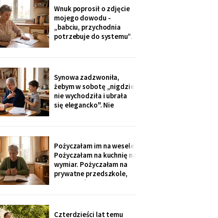
dostałam jej różaniec, po
Wnuk poprosił o zdjęcie
pogrzebie, z szuflady.
mojego dowodu -
Siostra wyjaśniła: „Ty i
„babciu, przychodnia
tak zawsze byłaś
potrzebuje do systemu".
ustawiona."
W czerwcu przyszło
wezwanie: chwilówka
przez internet, cztery
tysiące, na moje dane.
Synowa zadzwoniła,
Wnuk płakał, że odda.
żebym w sobotę „nigdzie
Córka na to: „tylko
nie wychodziła i ubrała
nigdzie nie zgłaszaj,
się elegancko". Nie
chcesz mu zniszczyć
spałam całą noc - tak
samo zaczęło się u Krysi,
zanim zawieźli ją do
domu opieki. Przyjechali
Pożyczałam im na wesele.
z tortem i laptopem:
Pożyczałam na kuchnię na
bilety do Rzymu na moje
wymiar. Pożyczałam na
siedemdziesiąte
prywatne przedszkole,
urodziny
„bo Kubuś jest wrażliwy".
W zeszłym tygodniu
pierwszy raz w życiu to ja
poprosiłam o pożyczkę -
Czterdzieści lat temu