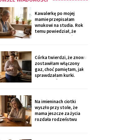
Kawalerkę po mojej
mamie przepisałam
wnukowi na studia. Rok
temu powiedział, że
musiał ją sprzedać, „bo
nie dawał rady z
opłatami". W środę
spotkałam dawną
Córka twierdzi, że znowu
sąsiadkę stamtąd: „Co
zostawiłam włączony
weekend inni ludzie z
gaz, choć pamiętam, jak
walizkami, klucze w
sprawdzałam kurki.
skrzynce na szyfr.
Klucze, które „zgubiłam",
Obrotny ten
znalazła w mojej
lodówce. Wczoraj
sąsiadka wspomniała, że
Na imieninach ciotki
córka była u mnie we
wyszło przy stole, że
wtorek - kiedy ja
mama jeszcze za życia
siedziałam w przychodni.
rozdała rodzeństwu
Nigdy nie dawałam
pamiątki - medalik,
zegarek po ojcu, kopertę
dla najmłodszego. Ja