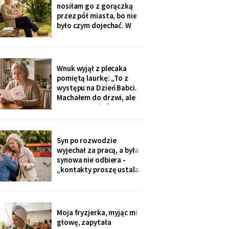
na okulary progresywne -
nosiłam go z gorączką
i usłyszałam, że „trzeba
przez pół miasta, bo nie
było sobie
było czym dojechać. W
zeszły wtorek
poprosiłam, żeby
podwiózł mnie na
prześwietlenie biodra.
Wnuk wyjął z plecaka
„Mamo, od tego jest
pomiętą laurkę: „To z
teraz taksówka dla
występu na Dzień Babci.
seniorów, zamów sobie".
Machałem do drzwi, ale
Zamówiłam - kierowca
nie przyszłaś". Żadnego
poczekał
zaproszenia nie
dostałam - przedszkole
przekazuje je przez
Syn po rozwodzie
rodziców. Córka
wyjechał za pracą, a była
wzruszyła ramionami:
synowa nie odbiera -
„No zapomniałam, mamo,
„kontakty proszę ustalać
tyle się teraz
przez adwokata".
Wnuków nie widziałam od
Wielkanocy. W czwartek
na rynku młodszy mnie
Moja fryzjerka, myjąc mi
zobaczył, wyrwał jej się z
głowę, zapytała
ręki i przybiegł. Zdążyłam