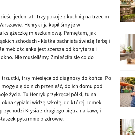
eści jeden lat. Trzy pokoje z kuchnią na trzecim
arszawie. Henryk i ja kupiliśmy je w
na książeczkę mieszkaniową. Pamiętam, jak
skich schodach - klatka pachniała świeżą farbą i
e meblościanka jest szersza od korytarza i
okno. Nie musieliśmy. Zmieściła się co do
 trzustki, trzy miesiące od diagnozy do końca. Po
mogę się do nich przenieść, do ich domu pod
e życie. Tu Henryk przykręcał półki, tu na
 okna sypialni widzę szkołę, do której Tomek
 przychodzi Krysia z drugiego piętra na kawę i
 Staszek pyta mnie o zdrowie.