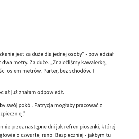
zkanie jest za duże dla jednej osoby" - powiedział
ąt dwa metry. Za duże. „Znaleźliśmy kawalerkę,
ści osiem metrów. Parter, bez schodów. I
ociaż już znałam odpowiedź.
aby swój pokój. Patrycja mogłaby pracować z
pieczniej."
nie przez następne dni jak refren piosenki, której
 głowie o czwartej rano. Bezpieczniej - jakbym tu