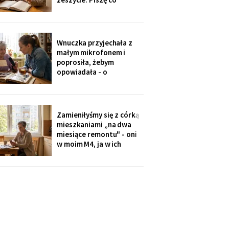
niedzielę po mszy.
Wczoraj napisałam mu, że
oddałam jego wędki
sąsiadowi, który zawsze
Wnuczka przyjechała z
mi pomaga - a nie synowi,
małym mikrofonem i
który nie przyjechał ani
poprosiła, żebym
do szpitala, ani na
opowiadała - o
rocznicę
pierwszym mieszkaniu, o
dziadku, o przepisie na
żurek. Nagrywałyśmy trzy
niedziele. Powiedziała,
Zamieniłyśmy się z córką
że chce, żeby jej dzieci
mieszkaniami „na dwa
kiedyś usłyszały mój głos.
miesiące remontu" - oni
w moim M4, ja w ich
kawalerce. Minęły dwa
lata. W mojej kuchni stoi
ich nowa wyspa,
widziałam na zdjęciach u
wnuczki. Córka mówi:
„Mamo, przecież stąd
masz bliżej do
przychodni".