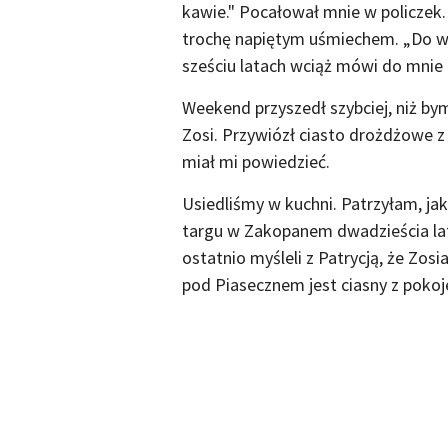
kawie." Pocałował mnie w policzek
trochę napiętym uśmiechem. „Do wid
sześciu latach wciąż mówi do mnie 
Weekend przyszedł szybciej, niż bym
Zosi. Przywiózł ciasto drożdżowe z
miał mi powiedzieć.
Usiedliśmy w kuchni. Patrzyłam, ja
targu w Zakopanem dwadzieścia lat
ostatnio myśleli z Patrycją, że Zosi
pod Piasecznem jest ciasny z pokoje