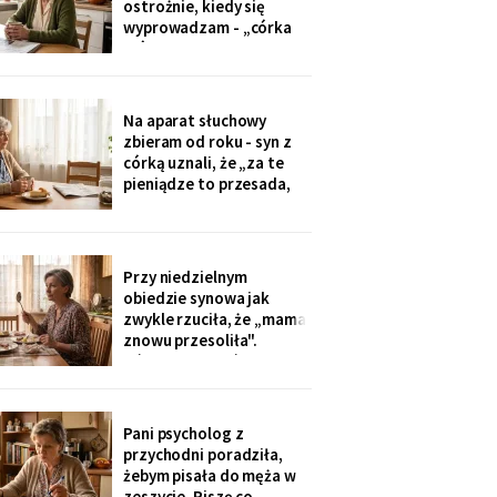
ostrożnie, kiedy się
tylko przytulić.
wyprowadzam - „córka
mówiła u nas w salonie,
że mieszkanie pójdzie na
sprzedaż, szuka już pani
czegoś mniejszego".
Na aparat słuchowy
Niczego nie szukam. Nic
zbieram od roku - syn z
nie sprzedaję.
córką uznali, że „za te
pieniądze to przesada,
mama przecież daje
radę". Przy stole
rozmawiają przy mnie
swobodnie, bo mama i
Przy niedzielnym
tak nie słyszy. Słyszę
obiedzie synowa jak
więcej, niż myślą. W
zwykle rzuciła, że „mama
niedzielę usłyszałam, co
znowu przesoliła".
planują z moim
Ośmioletni Staś odłożył
widelec: „U babci mi
smakuje. I babcia nigdy
nie mówi, że mama coś
Pani psycholog z
zrobiła źle". Zrobiło się
przychodni poradziła,
bardzo cicho.
żebym pisała do męża w
zeszycie. Piszę co