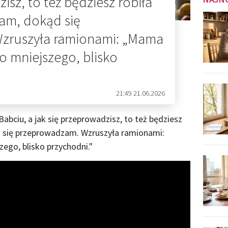
isz, to też będziesz robiła
łam, dokąd się
zruszyła ramionami: „Mama
o mniejszego, blisko
21:49 21.06.2026
Babciu, a jak się przeprowadzisz, to też będziesz
ąd się przeprowadzam. Wzruszyła ramionami:
ego, blisko przychodni."