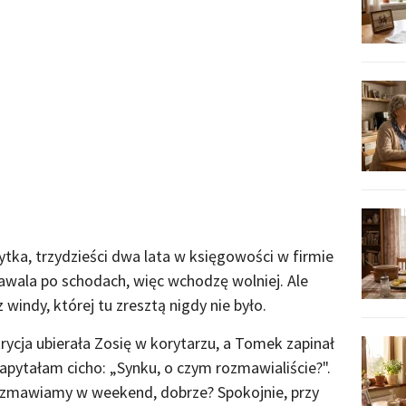
tka, trzydzieści dwa lata w księgowości w firmie
awala po schodach, więc wchodzę wolniej. Ale
windy, której tu zresztą nigdy nie było.
trycja ubierała Zosię w korytarzu, a Tomek zapinał
zapytałam cicho: „Synku, o czym rozmawialiście?".
ozmawiamy w weekend, dobrze? Spokojnie, przy