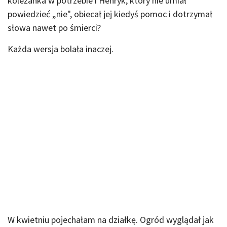
koleżanka w potrzebie i Henryk, który nie umiał
powiedzieć „nie", obiecał jej kiedyś pomoc i dotrzymał
słowa nawet po śmierci?
Każda wersja bolała inaczej.
W kwietniu pojechałam na działkę. Ogród wyglądał jak