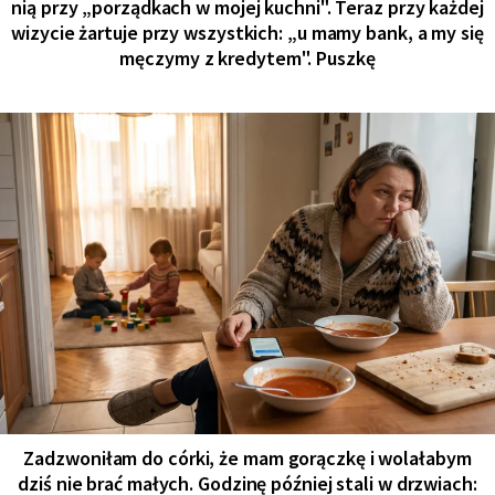
nią przy „porządkach w mojej kuchni". Teraz przy każdej
wizycie żartuje przy wszystkich: „u mamy bank, a my się
męczymy z kredytem". Puszkę
Zadzwoniłam do córki, że mam gorączkę i wolałabym
dziś nie brać małych. Godzinę później stali w drzwiach: