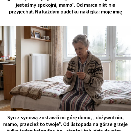
jesteśmy spokojni, mamo". Od marca nikt nie
przyjechał. Na każdym pudełku naklejka: moje imię
Syn z synową zostawili mi górę domu, „dożywotnio,
mamo, przecież to twoje". Od listopada na górze grzeje
tylko jeden kaloryfer, bo „ciepło i tak idzie do góry -