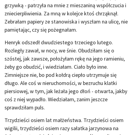
grzywką - patrzyła na mnie z mieszaniną współczucia i
zniecierpliwienia. Za mną w kolejce ktoś chrząknął.
Zebrałam papiery ze stanowiska i wyszłam na ulicę, nie
pamiętając, czy się pożegnałam.
Henryk odszedł dwudziestego trzeciego lutego.
Rozległy zawał, w nocy, we śnie. Obudziłam się o
szóstej, jak zawsze, położyłam rękę na jego ramieniu,
żeby go obudzić, i wiedziałam. Ciało było inne.
Zimniejsze nie, bo pod kołdrą ciepło utrzymuje się
długo. Ale coś w nieruchomości, w bezruchu klatki
piersiowej, w tym, jak leżała jego dłoń - otwarta, jakby
coś z niej wypadło. Wiedziałam, zanim jeszcze
sprawdziłam puls.
Trzydzieści osiem lat małżeństwa. Trzydzieści osiem
wigilii, trzydzieści osiem razy sałatka jarzynowa na