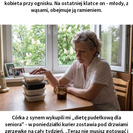
kobieta przy ognisku. Na ostatniej klatce on - młody, z
wąsami, obejmuje ją ramieniem.
Córka z synem wykupili mi „dietę pudełkową dla
seniora" - w poniedziałki kurier zostawia pod drzwiami
zgrzewkę na cały tydzień. „Teraz nie musisz gotować i