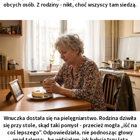
obcych osób. Z rodziny - nikt, choć wszyscy tam siedzą.
Wnuczka dostała się na pielęgniarstwo. Rodzina dziwiła
się przy stole, skąd taki pomysł - przecież mogła „iść na
coś lepszego". Odpowiedziała, nie podnosząc głowy
znad talerza: „bo widziałam, jak babcia trzy lata