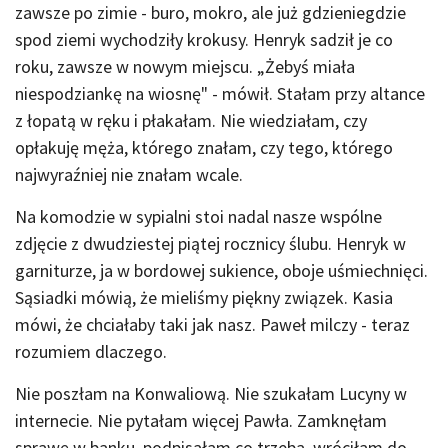
zawsze po zimie - buro, mokro, ale już gdzieniegdzie
spod ziemi wychodziły krokusy. Henryk sadził je co
roku, zawsze w nowym miejscu. „Żebyś miała
niespodziankę na wiosnę" - mówił. Stałam przy altance
z łopatą w ręku i płakałam. Nie wiedziałam, czy
opłakuję męża, którego znałam, czy tego, którego
najwyraźniej nie znałam wcale.
Na komodzie w sypialni stoi nadal nasze wspólne
zdjęcie z dwudziestej piątej rocznicy ślubu. Henryk w
garniturze, ja w bordowej sukience, oboje uśmiechnięci.
Sąsiadki mówią, że mieliśmy piękny związek. Kasia
mówi, że chciałaby taki jak nasz. Paweł milczy - teraz
rozumiem dlaczego.
Nie poszłam na Konwaliową. Nie szukałam Lucyny w
internecie. Nie pytałam więcej Pawła. Zamknęłam
sprawę w banku, podpisałam co trzeba, wróciłam do