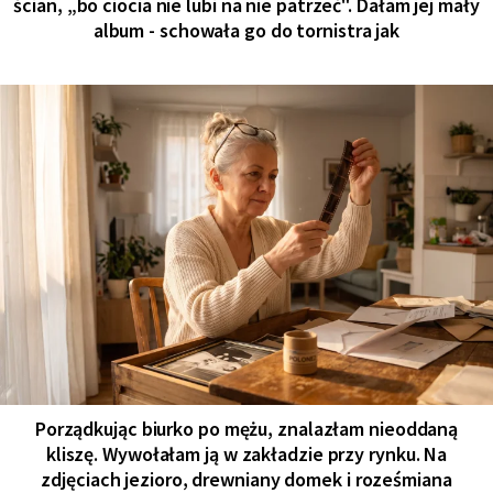
ścian, „bo ciocia nie lubi na nie patrzeć". Dałam jej mały
album - schowała go do tornistra jak
Porządkując biurko po mężu, znalazłam nieoddaną
kliszę. Wywołałam ją w zakładzie przy rynku. Na
zdjęciach jezioro, drewniany domek i roześmiana