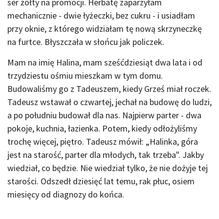
ser żółty na promocji. Herbatę zaparzyłam
mechanicznie - dwie łyżeczki, bez cukru - i usiadłam
przy oknie, z którego widziałam tę nową skrzyneczkę
na furtce. Błyszczała w słońcu jak policzek.
Mam na imię Halina, mam sześćdziesiąt dwa lata i od
trzydziestu ośmiu mieszkam w tym domu.
Budowaliśmy go z Tadeuszem, kiedy Grześ miał roczek.
Tadeusz wstawał o czwartej, jechał na budowę do ludzi,
a po południu budował dla nas. Najpierw parter - dwa
pokoje, kuchnia, łazienka. Potem, kiedy odłożyliśmy
trochę więcej, piętro. Tadeusz mówił: „Halinka, góra
jest na starość, parter dla młodych, tak trzeba". Jakby
wiedział, co będzie. Nie wiedział tylko, że nie dożyje tej
starości. Odszedł dziesięć lat temu, rak płuc, osiem
miesięcy od diagnozy do końca.