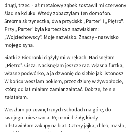
drugi, trzeci - aż metalowy ząbek zostawił mi czerwony
ślad na kciuku. Wtedy zobaczyłam ten domofon.
Srebrna skrzyneczka, dwa przyciski: „Parter" i „Piętro".
Przy „Parter" była karteczka z nazwiskiem:
„Wojciechowscy". Moje nazwisko. Znaczy - nazwisko
mojego syna.
Siatki z Biedronki ciążyły mi w rękach. Nacisnęłam
„Piętro". Cisza. Nacisnęłam jeszcze raz. Własna furtka,
własne podwórko, a ja dzwonię do siebie jak listonosz.
W końcu weszłam bokiem, przez dziurę w żywopłocie,
którą od lat miałam zamiar załatać. Dobrze, że nie
załatałam.
Weszłam po zewnętrznych schodach na górę, do
swojego mieszkania. Ręce mi drżały, kiedy
odstawiałam zakupy na blat. Cztery jajka, chleb, masło,