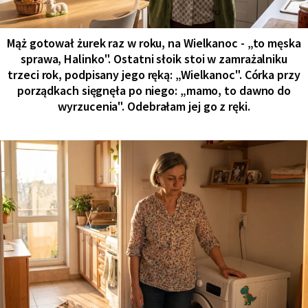
Mąż gotował żurek raz w roku, na Wielkanoc - „to męska
sprawa, Halinko". Ostatni słoik stoi w zamrażalniku
trzeci rok, podpisany jego ręką: „Wielkanoc". Córka przy
porządkach sięgnęła po niego: „mamo, to dawno do
wyrzucenia". Odebrałam jej go z ręki.