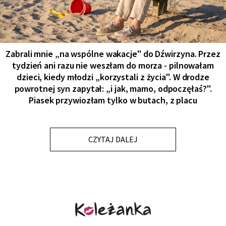
Zabrali mnie „na wspólne wakacje" do Dźwirzyna. Przez
tydzień ani razu nie weszłam do morza - pilnowałam
dzieci, kiedy młodzi „korzystali z życia". W drodze
powrotnej syn zapytał: „i jak, mamo, odpoczęłaś?".
Piasek przywiozłam tylko w butach, z placu
CZYTAJ DALEJ