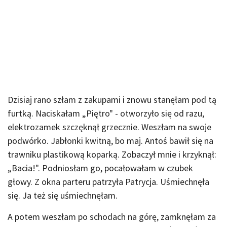
Dzisiaj rano szłam z zakupami i znowu stanęłam pod tą
furtką. Naciskałam „Piętro" - otworzyło się od razu,
elektrozamek szczęknął grzecznie. Weszłam na swoje
podwórko. Jabłonki kwitną, bo maj. Antoś bawił się na
trawniku plastikową koparką. Zobaczył mnie i krzyknął:
„Bacia!". Podniosłam go, pocałowałam w czubek
głowy. Z okna parteru patrzyła Patrycja. Uśmiechnęła
się. Ja też się uśmiechnęłam.
A potem weszłam po schodach na górę, zamknęłam za