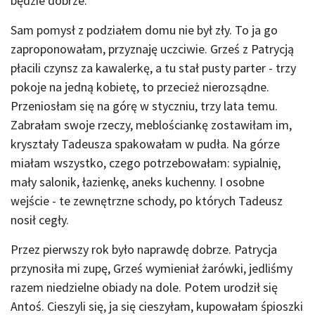
będzie dobrze.
Sam pomysł z podziałem domu nie był zły. To ja go
zaproponowałam, przyznaję uczciwie. Grześ z Patrycją
płacili czynsz za kawalerkę, a tu stał pusty parter - trzy
pokoje na jedną kobietę, to przecież nierozsądne.
Przeniosłam się na górę w styczniu, trzy lata temu.
Zabrałam swoje rzeczy, meblościankę zostawiłam im,
kryształy Tadeusza spakowałam w pudła. Na górze
miałam wszystko, czego potrzebowałam: sypialnię,
mały salonik, łazienkę, aneks kuchenny. I osobne
wejście - te zewnętrzne schody, po których Tadeusz
nosił cegły.
Przez pierwszy rok było naprawdę dobrze. Patrycja
przynosiła mi zupę, Grześ wymieniał żarówki, jedliśmy
razem niedzielne obiady na dole. Potem urodził się
Antoś. Cieszyli się, ja się cieszyłam, kupowałam śpioszki