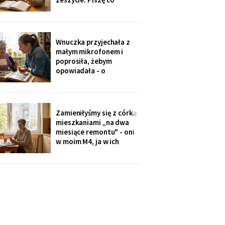
niedzielę po mszy.
Wczoraj napisałam mu, że
oddałam jego wędki
sąsiadowi, który zawsze
Wnuczka przyjechała z
mi pomaga - a nie synowi,
małym mikrofonem i
który nie przyjechał ani
poprosiła, żebym
do szpitala, ani na
opowiadała - o
rocznicę
pierwszym mieszkaniu, o
dziadku, o przepisie na
żurek. Nagrywałyśmy trzy
niedziele. Powiedziała,
Zamieniłyśmy się z córką
że chce, żeby jej dzieci
mieszkaniami „na dwa
kiedyś usłyszały mój głos.
miesiące remontu" - oni
w moim M4, ja w ich
kawalerce. Minęły dwa
lata. W mojej kuchni stoi
ich nowa wyspa,
widziałam na zdjęciach u
wnuczki. Córka mówi:
„Mamo, przecież stąd
masz bliżej do
przychodni".