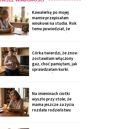
Kawalerkę po mojej
mamie przepisałam
wnukowi na studia. Rok
temu powiedział, że
musiał ją sprzedać, „bo
nie dawał rady z
opłatami". W środę
spotkałam dawną
Córka twierdzi, że znowu
sąsiadkę stamtąd: „Co
zostawiłam włączony
weekend inni ludzie z
gaz, choć pamiętam, jak
walizkami, klucze w
sprawdzałam kurki.
skrzynce na szyfr.
Klucze, które „zgubiłam",
Obrotny ten
znalazła w mojej
lodówce. Wczoraj
sąsiadka wspomniała, że
Na imieninach ciotki
córka była u mnie we
wyszło przy stole, że
wtorek - kiedy ja
mama jeszcze za życia
siedziałam w przychodni.
rozdała rodzeństwu
Nigdy nie dawałam
pamiątki - medalik,
zegarek po ojcu, kopertę
dla najmłodszego. Ja