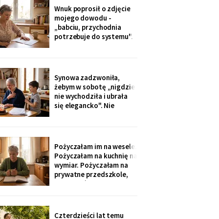
dostałam jej różaniec, po
Wnuk poprosił o zdjęcie
pogrzebie, z szuflady.
mojego dowodu -
Siostra wyjaśniła: „Ty i
„babciu, przychodnia
tak zawsze byłaś
potrzebuje do systemu".
ustawiona."
W czerwcu przyszło
wezwanie: chwilówka
przez internet, cztery
tysiące, na moje dane.
Synowa zadzwoniła,
Wnuk płakał, że odda.
żebym w sobotę „nigdzie
Córka na to: „tylko
nie wychodziła i ubrała
nigdzie nie zgłaszaj,
się elegancko". Nie
chcesz mu zniszczyć
spałam całą noc - tak
samo zaczęło się u Krysi,
zanim zawieźli ją do
domu opieki. Przyjechali
Pożyczałam im na wesele.
z tortem i laptopem:
Pożyczałam na kuchnię na
bilety do Rzymu na moje
wymiar. Pożyczałam na
siedemdziesiąte
prywatne przedszkole,
urodziny
„bo Kubuś jest wrażliwy".
W zeszłym tygodniu
pierwszy raz w życiu to ja
poprosiłam o pożyczkę -
Czterdzieści lat temu