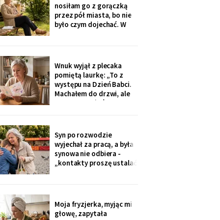
na okulary progresywne -
nosiłam go z gorączką
i usłyszałam, że „trzeba
przez pół miasta, bo nie
było sobie
było czym dojechać. W
zeszły wtorek
poprosiłam, żeby
podwiózł mnie na
prześwietlenie biodra.
Wnuk wyjął z plecaka
„Mamo, od tego jest
pomiętą laurkę: „To z
teraz taksówka dla
występu na Dzień Babci.
seniorów, zamów sobie".
Machałem do drzwi, ale
Zamówiłam - kierowca
nie przyszłaś". Żadnego
poczekał
zaproszenia nie
dostałam - przedszkole
przekazuje je przez
Syn po rozwodzie
rodziców. Córka
wyjechał za pracą, a była
wzruszyła ramionami:
synowa nie odbiera -
„No zapomniałam, mamo,
„kontakty proszę ustalać
tyle się teraz
przez adwokata".
Wnuków nie widziałam od
Wielkanocy. W czwartek
na rynku młodszy mnie
Moja fryzjerka, myjąc mi
zobaczył, wyrwał jej się z
głowę, zapytała
ręki i przybiegł. Zdążyłam