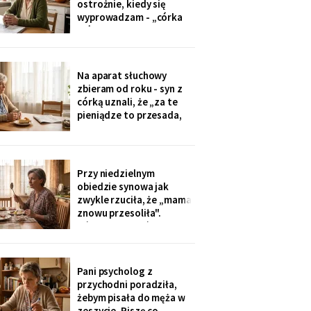
ostrożnie, kiedy się
tylko przytulić.
wyprowadzam - „córka
mówiła u nas w salonie,
że mieszkanie pójdzie na
sprzedaż, szuka już pani
czegoś mniejszego".
Na aparat słuchowy
Niczego nie szukam. Nic
zbieram od roku - syn z
nie sprzedaję.
córką uznali, że „za te
pieniądze to przesada,
mama przecież daje
radę". Przy stole
rozmawiają przy mnie
swobodnie, bo mama i
Przy niedzielnym
tak nie słyszy. Słyszę
obiedzie synowa jak
więcej, niż myślą. W
zwykle rzuciła, że „mama
niedzielę usłyszałam, co
znowu przesoliła".
planują z moim
Ośmioletni Staś odłożył
widelec: „U babci mi
smakuje. I babcia nigdy
nie mówi, że mama coś
Pani psycholog z
zrobiła źle". Zrobiło się
przychodni poradziła,
bardzo cicho.
żebym pisała do męża w
zeszycie. Piszę co