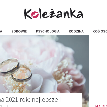
A
ZDROWIE
PSYCHOLOGIA
RODZINA
COŚ OS
a 2021 rok: najlepsze i
NAJN