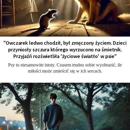
"Owczarek ledwo chodził, był zmęczony życiem. Dzieci
przyniosły szczura którego wyrzucono na śmietnik.
Przyjaźń rozświetliła 'życiowe światło' w psie"
Psy to niesamowite istoty. Czasem trudno sobie wyobrazić, ile
miłości może zmieścić się w ich sercach.