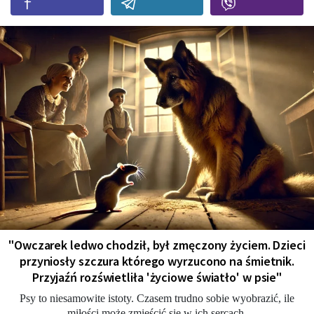
"Owczarek ledwo chodził, był zmęczony życiem. Dzieci
przyniosły szczura którego wyrzucono na śmietnik.
Przyjaźń rozświetliła 'życiowe światło' w psie"
Psy to niesamowite istoty. Czasem trudno sobie wyobrazić, ile
miłości może zmieścić się w ich sercach.