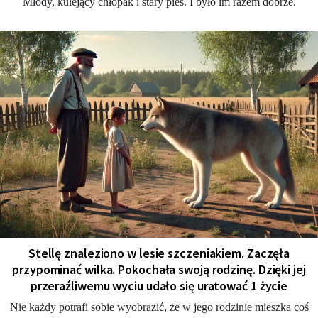
Młody, kulejący chłopak i stary pies. I było im razem dobrze.
Stellę znaleziono w lesie szczeniakiem. Zaczęła
przypominać wilka. Pokochała swoją rodzinę. Dzięki jej
przeraźliwemu wyciu udało się uratować 1 życie
Nie każdy potrafi sobie wyobrazić, że w jego rodzinie mieszka coś