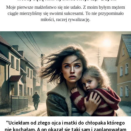
Moje pierwsze małżeństwo się nie udało. Z moim byłym mężem
ciągle mierzyliśmy się swoimi sukcesami. To nie przypominało
miłości, raczej rywalizację.
"Uciekłam od złego ojca i matki do chłopaka którego
nie kochałam. A on okazał się taki sam i zaplanowałam