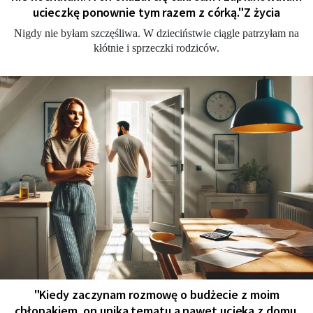
ucieczkę ponownie tym razem z córką."Z życia
Nigdy nie byłam szczęśliwa. W dzieciństwie ciągle patrzyłam na
kłótnie i sprzeczki rodziców.
"Kiedy zaczynam rozmowę o budżecie z moim
chłopakiem, on unika tematu a nawet ucieka z domu.