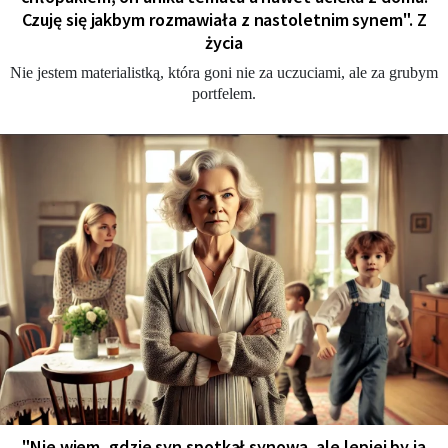
Czuję się jakbym rozmawiała z nastoletnim synem". Z
życia
Nie jestem materialistką, która goni nie za uczuciami, ale za grubym
portfelem.
"Nie wiem, gdzie syn spotkał synową, ale lepiej by ją