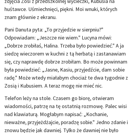
zdjęcia Zosi z przedszkolnej wycieczki, Kubusia na
huśtawce. Uśmiechnięci, piękni. Moi wnuki, których
znam głównie z ekranu.
Pani Danuta pyta: „To przyjedzie w sierpniu?"
Odpowiadam: „Jeszcze nie wiem." Lucyna mówi:
„Dobrze zrobiłaś, Halina. Trzeba było powiedzieć." A ja
siedzę wieczorem w kuchni z tą herbatą i zastanawiam
się, czy naprawdę dobrze zrobiłam. Bo może powinnam
była powiedzieć: „Jasne, Kasiu, przyjedźcie, dam sobie
radę." Może wtedy miałabym chociaż te dwa tygodnie z
Zosią i Kubusiem. A teraz mogę nie mieć nic.
Telefon leży na stole. Czasem go biorę, otwieram
wiadomości, patrzę na tę ostatnią rozmowę. Palec wisi
nad klawiaturą. Mogłabym napisać: „Kochanie,
nieważne, przyjeżdżajcie, poradzę sobie." Jedno zdanie i
znowu będzie jak dawniej. Tylko że dawniej nie było