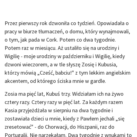
Przez pierwszy rok dzwoniła co tydzień. Opowiadała o
pracy w biurze tłumaczeń, o domu, który wynajmowali,
o tym, jak pada w Cork. Potem co dwa tygodnie.
Potem raz w miesiącu. Aż ustaliło się na urodziny i
Wigilię - moje urodziny w październiku i Wigilię, kiedy
dzwoni wieczorem, a w tle słyszę Zosię i Kubusia,
którzy mówią „Cześć, babciu!" z tym lekkim angielskim
akcentem, od którego ściska mnie w gardle.
Zosia ma pięć lat, Kubuś trzy. Widziałam ich na żywo
cztery razy. Cztery razy w pięć lat. Za każdym razem
Kasia przyjeżdżała w sierpniu na dwa tygodnie i
zostawiała dzieci u mnie, kiedy z Pawłem jechali „się
zresetować" - do Chorwacji, do Hiszpanii, raz do
Portugalii. Nie narzekałam. Dwa tygodnie z wnukami to