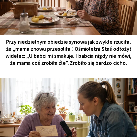
Przy niedzielnym obiedzie synowa jak zwykle rzuciła,
że „mama znowu przesoliła". Ośmioletni Staś odłożył
widelec: „U babci mi smakuje. I babcia nigdy nie mówi,
że mama coś zrobiła źle". Zrobiło się bardzo cicho.