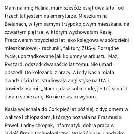
Mam na imię Halina, mam sześćdziesiąt dwa lata i od
trzech lat jestem na emeryturze. Mieszkam na
Bielanach, w tym samym trzypokojowym mieszkaniu na
czwartym piętrze, w którym wychowałam Kasię.
Pracowałam trzydzieści lat jako księgowa w spółdzielni
mieszkaniowej - rachunki, faktury, ZUS-y. Porządne
życie, uporządkowane jak kolumny w arkuszu. Mąż,
Ryszard, odszedł dwanaście lat temu. Nie umarł -
odszedł. Do koleżanki z pracy. Wtedy Kasia miała
dwadzieścia lat, studiowała anglistykę na UW i
powiedziała mi: „Mamo, dasz sobie radę, jesteś silna." I
dałam sobie radę. Bo nie miałam wyboru.
Kasia wyjechała do Cork pięć lat później, z dyplomem w
walizce i chłopakiem, którego poznała na Erasmusie.
Paweł. Ładny chłopak, informatyk, dobra praca w
jakiejś firmie technologicznej. Wzięli ślub w irlandzkim