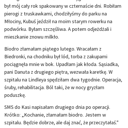
był mój cały rok spakowany w czternaście dni. Robiłam
pierogi z truskawkami, chodziłyśmy do parku na
Młociny, Kubuś jeździł na moim starym rowerku na
podwórku. Byłam szczęśliwa. A potem odjeżdżali i
mieszkanie znowu milkło.
Biodro złamałam piątego lutego. Wracałam z
Biedronki, na chodniku był lód, torba z zakupami
pociągnęła mnie w bok. Upadłam jak kłoda. Sąsiadka,
pani Danuta z drugiego piętra, wezwała karetkę. W
szpitalu na Lindleya spędziłam dwa tygodnie. Operacja,
śruby, rehabilitacja. Ból taki, że w nocy gryzłam
poduszkę.
SMS do Kasi napisałam drugiego dnia po operacji.
Krótko: „Kochanie, złamałam biodro. Jestem w
szpitalu. Będzie dobrze, ale daj znać, że przeczytałaś."