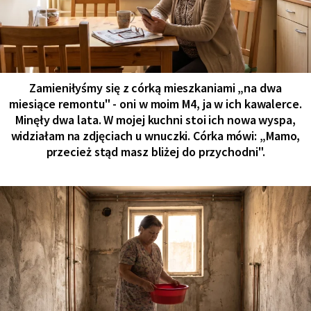
Zamieniłyśmy się z córką mieszkaniami „na dwa
miesiące remontu" - oni w moim M4, ja w ich kawalerce.
Minęły dwa lata. W mojej kuchni stoi ich nowa wyspa,
widziałam na zdjęciach u wnuczki. Córka mówi: „Mamo,
przecież stąd masz bliżej do przychodni".