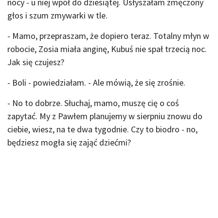
nocy - u niej wpół do dziesiątej. Usłyszałam zmęczony
głos i szum zmywarki w tle.
- Mamo, przepraszam, że dopiero teraz. Totalny młyn w
robocie, Zosia miała anginę, Kubuś nie spał trzecią noc.
Jak się czujesz?
- Boli - powiedziałam. - Ale mówią, że się zrośnie.
- No to dobrze. Słuchaj, mamo, muszę cię o coś
zapytać. My z Pawłem planujemy w sierpniu znowu do
ciebie, wiesz, na te dwa tygodnie. Czy to biodro - no,
będziesz mogła się zająć dziećmi?