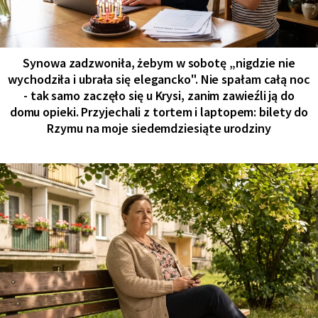
Synowa zadzwoniła, żebym w sobotę „nigdzie nie
wychodziła i ubrała się elegancko". Nie spałam całą noc
- tak samo zaczęło się u Krysi, zanim zawieźli ją do
domu opieki. Przyjechali z tortem i laptopem: bilety do
Rzymu na moje siedemdziesiąte urodziny