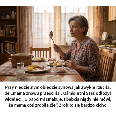
Przy niedzielnym obiedzie synowa jak zwykle rzuciła,
że „mama znowu przesoliła". Ośmioletni Staś odłożył
widelec: „U babci mi smakuje. I babcia nigdy nie mówi,
że mama coś zrobiła źle". Zrobiło się bardzo cicho.