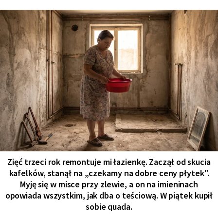
Zięć trzeci rok remontuje mi łazienkę. Zaczął od skucia
kafelków, stanął na „czekamy na dobre ceny płytek".
Myję się w misce przy zlewie, a on na imieninach
opowiada wszystkim, jak dba o teściową. W piątek kupił
sobie quada.