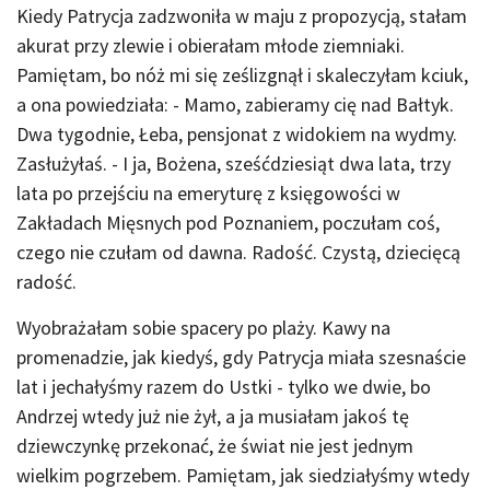
Kiedy Patrycja zadzwoniła w maju z propozycją, stałam
akurat przy zlewie i obierałam młode ziemniaki.
Pamiętam, bo nóż mi się ześlizgnął i skaleczyłam kciuk,
a ona powiedziała: - Mamo, zabieramy cię nad Bałtyk.
Dwa tygodnie, Łeba, pensjonat z widokiem na wydmy.
Zasłużyłaś. - I ja, Bożena, sześćdziesiąt dwa lata, trzy
lata po przejściu na emeryturę z księgowości w
Zakładach Mięsnych pod Poznaniem, poczułam coś,
czego nie czułam od dawna. Radość. Czystą, dziecięcą
radość.
Wyobrażałam sobie spacery po plaży. Kawy na
promenadzie, jak kiedyś, gdy Patrycja miała szesnaście
lat i jechałyśmy razem do Ustki - tylko we dwie, bo
Andrzej wtedy już nie żył, a ja musiałam jakoś tę
dziewczynkę przekonać, że świat nie jest jednym
wielkim pogrzebem. Pamiętam, jak siedziałyśmy wtedy