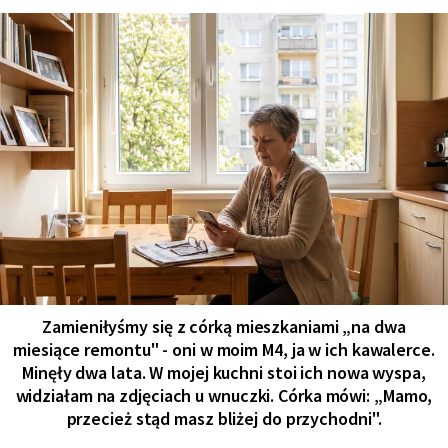
Zamieniłyśmy się z córką mieszkaniami „na dwa
miesiące remontu" - oni w moim M4, ja w ich kawalerce.
Minęły dwa lata. W mojej kuchni stoi ich nowa wyspa,
widziałam na zdjęciach u wnuczki. Córka mówi: „Mamo,
przecież stąd masz bliżej do przychodni".