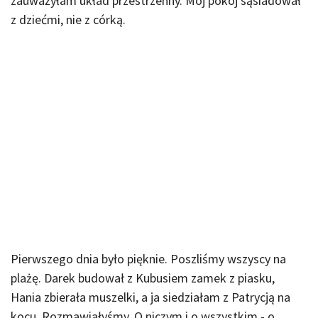
zauważyłam układ przestrzenny. Mój pokój sąsiadował
z dziećmi, nie z córką.
Pierwszego dnia było pięknie. Poszliśmy wszyscy na
plażę. Darek budował z Kubusiem zamek z piasku,
Hania zbierała muszelki, a ja siedziałam z Patrycją na
kocu. Rozmawiałyśmy. O niczym i o wszystkim - o