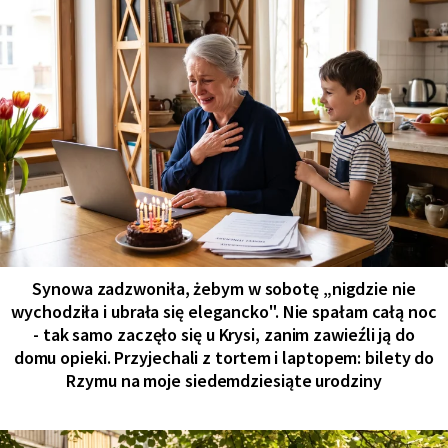
Synowa zadzwoniła, żebym w sobotę „nigdzie nie
wychodziła i ubrała się elegancko". Nie spałam całą noc
- tak samo zaczęło się u Krysi, zanim zawieźli ją do
domu opieki. Przyjechali z tortem i laptopem: bilety do
Rzymu na moje siedemdziesiąte urodziny