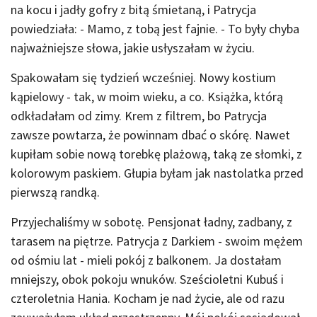
na kocu i jadły gofry z bitą śmietaną, i Patrycja
powiedziała: - Mamo, z tobą jest fajnie. - To były chyba
najważniejsze słowa, jakie usłyszałam w życiu.
Spakowałam się tydzień wcześniej. Nowy kostium
kąpielowy - tak, w moim wieku, a co. Książka, którą
odkładałam od zimy. Krem z filtrem, bo Patrycja
zawsze powtarza, że powinnam dbać o skórę. Nawet
kupiłam sobie nową torebkę plażową, taką ze słomki, z
kolorowym paskiem. Głupia byłam jak nastolatka przed
pierwszą randką.
Przyjechaliśmy w sobotę. Pensjonat ładny, zadbany, z
tarasem na piętrze. Patrycja z Darkiem - swoim mężem
od ośmiu lat - mieli pokój z balkonem. Ja dostałam
mniejszy, obok pokoju wnuków. Sześcioletni Kubuś i
czteroletnia Hania. Kocham je nad życie, ale od razu