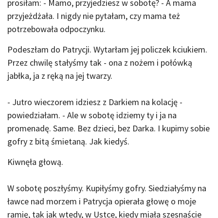
prosiłam: - Mamo, przyjedziesz w sobotę? - A mama
przyjeżdżała. I nigdy nie pytałam, czy mama też
potrzebowała odpoczynku.
Podeszłam do Patrycji. Wytarłam jej policzek kciukiem.
Przez chwilę stałyśmy tak - ona z nożem i połówką
jabłka, ja z ręką na jej twarzy.
- Jutro wieczorem idziesz z Darkiem na kolację -
powiedziałam. - Ale w sobotę idziemy ty i ja na
promenadę. Same. Bez dzieci, bez Darka. I kupimy sobie
gofry z bitą śmietaną. Jak kiedyś.
Kiwnęła głową.
W sobotę poszłyśmy. Kupiłyśmy gofry. Siedziałyśmy na
ławce nad morzem i Patrycja opierała głowę o moje
ramię, tak jak wtedy, w Ustce, kiedy miała szesnaście