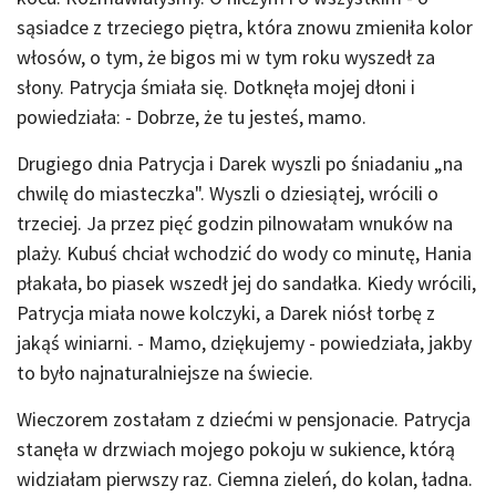
sąsiadce z trzeciego piętra, która znowu zmieniła kolor
włosów, o tym, że bigos mi w tym roku wyszedł za
słony. Patrycja śmiała się. Dotknęła mojej dłoni i
powiedziała: - Dobrze, że tu jesteś, mamo.
Drugiego dnia Patrycja i Darek wyszli po śniadaniu „na
chwilę do miasteczka". Wyszli o dziesiątej, wrócili o
trzeciej. Ja przez pięć godzin pilnowałam wnuków na
plaży. Kubuś chciał wchodzić do wody co minutę, Hania
płakała, bo piasek wszedł jej do sandałka. Kiedy wrócili,
Patrycja miała nowe kolczyki, a Darek niósł torbę z
jakąś winiarni. - Mamo, dziękujemy - powiedziała, jakby
to było najnaturalniejsze na świecie.
Wieczorem zostałam z dziećmi w pensjonacie. Patrycja
stanęła w drzwiach mojego pokoju w sukience, którą
widziałam pierwszy raz. Ciemna zieleń, do kolan, ładna.