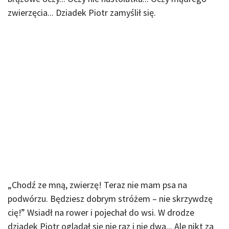
zwierzęcia... Dziadek Piotr zamyślił się.
„Chodź ze mną, zwierzę! Teraz nie mam psa na
podwórzu. Będziesz dobrym stróżem – nie skrzywdzę
cię!” Wsiadł na rower i pojechał do wsi. W drodze
dziadek Piotr oglądał się nie raz i nie dwa... Ale nikt za