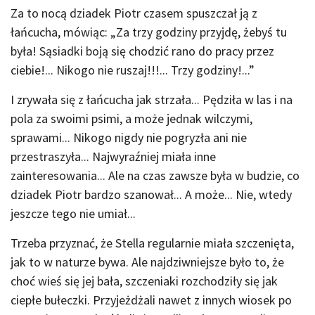
Za to nocą dziadek Piotr czasem spuszczał ją z
łańcucha, mówiąc: „Za trzy godziny przyjdę, żebyś tu
była! Sąsiadki boją się chodzić rano do pracy przez
ciebie!... Nikogo nie ruszaj!!!... Trzy godziny!...”
I zrywała się z łańcucha jak strzała... Pędziła w las i na
pola za swoimi psimi, a może jednak wilczymi,
sprawami... Nikogo nigdy nie pogryzła ani nie
przestraszyła... Najwyraźniej miała inne
zainteresowania... Ale na czas zawsze była w budzie, co
dziadek Piotr bardzo szanował... A może... Nie, wtedy
jeszcze tego nie umiał...
Trzeba przyznać, że Stella regularnie miała szczenięta,
jak to w naturze bywa. Ale najdziwniejsze było to, że
choć wieś się jej bała, szczeniaki rozchodziły się jak
ciepłe bułeczki. Przyjeżdżali nawet z innych wiosek po