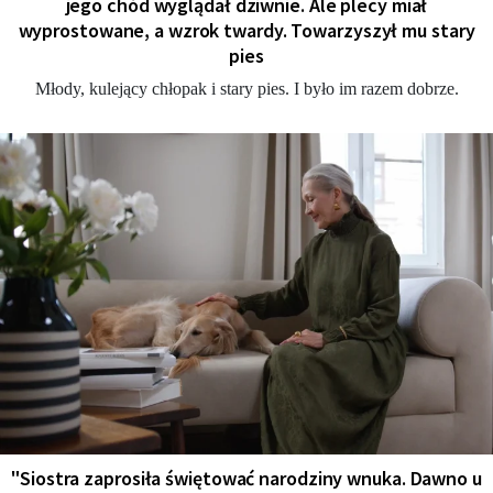
jego chód wyglądał dziwnie. Ale plecy miał
wyprostowane, a wzrok twardy. Towarzyszył mu stary
pies
Młody, kulejący chłopak i stary pies. I było im razem dobrze.
"Siostra zaprosiła świętować narodziny wnuka. Dawno u