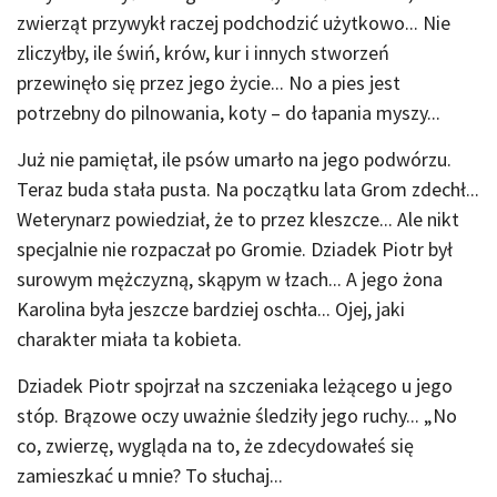
zwierząt przywykł raczej podchodzić użytkowo... Nie
zliczyłby, ile świń, krów, kur i innych stworzeń
przewinęło się przez jego życie... No a pies jest
potrzebny do pilnowania, koty – do łapania myszy...
Już nie pamiętał, ile psów umarło na jego podwórzu.
Teraz buda stała pusta. Na początku lata Grom zdechł...
Weterynarz powiedział, że to przez kleszcze... Ale nikt
specjalnie nie rozpaczał po Gromie. Dziadek Piotr był
surowym mężczyzną, skąpym w łzach... A jego żona
Karolina była jeszcze bardziej oschła... Ojej, jaki
charakter miała ta kobieta.
Dziadek Piotr spojrzał na szczeniaka leżącego u jego
stóp. Brązowe oczy uważnie śledziły jego ruchy... „No
co, zwierzę, wygląda na to, że zdecydowałeś się
zamieszkać u mnie? To słuchaj...