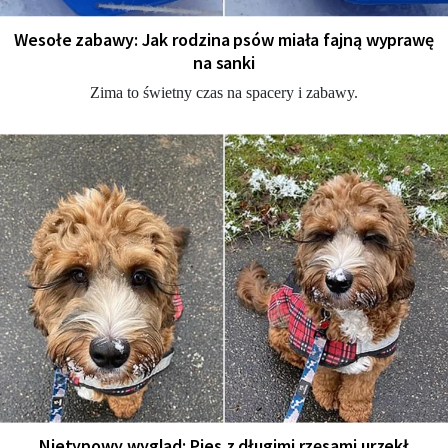
Wesołe zabawy: Jak rodzina psów miała fajną wyprawę
na sanki
Zima to świetny czas na spacery i zabawy.
Nietypowy wygląd: Pies z długimi rzęsami urzekł