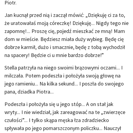
Piotr.
Jan kucnął przed nią i zaczął mówić: „Dziękuję ci za to,
że uratowałaś moją córeczkę! Dziękuję... Nigdy tego nie
zapomnę!... Proszę cię, pojedź mieszkać ze mną! Mam
dom w mieście. Będziesz miała duży wybieg. Będę cię
dobrze karmił, dużo i smacznie, będę z tobą wychodził
na spacery! Będzie ci u mnie bardzo dobrze!”
Stella patrzyła na niego swoimi brązowymi oczami... I
milczała. Potem podeszła i położyła swoją głowę na
jego ramieniu... Na kilka sekund... I poszła do swojego
pana, dziadka Piotra...
Podeszła i położyła się u jego stóp... A on stał jak
wryty... I nie wiedział, jak zareagować na te „zwierzęce
czułości”... I tylko skąpa męska łza zdradziecko
spływała po jego pomarszczonym policzku... Nauczył