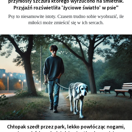
przyniosły szczura którego wyrzucono na śmietnik.
Przyjaźń rozświetliła 'życiowe światło' w psie"
Psy to niesamowite istoty. Czasem trudno sobie wyobrazić, ile
miłości może zmieścić się w ich sercach.
Chłopak szedł przez park, lekko powłócząc nogami,