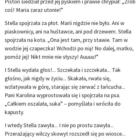
Piston siedział przed jej pyskiem i prawie chrypiał: „Zrób
coś! Maria zaraz utonie!”
Stella spojrzała za płot. Marii nigdzie nie było. Ani w
piaskownicy, ani na huśtawce, ani pod drzewem. Stella
spojrzała na kota. „Ona jest tam, przy stawie. Tam w
wodzie jej czapeczka! Wchodzi po nią! No dalej, matko,
pomóż jej! Nikt mnie nie słyszy! Auuuu!”
I Stella wydała głos!... Szczekała i szczekała... Tak
głośno, jak nigdy w życiu... Skakała, rwała się,
wzlatywała w górę, starając się zerwać z łańcucha...
Pani Karolina wyprostowała się i spojrzała na psa.
„Całkiem oszalała, suka” – pomyślała i wróciła do
kapusty.
I wtedy Stella zawyła... I nie po prostu zawyła...
Przerażający wilczy skowyt rozszedł się po wiosce...