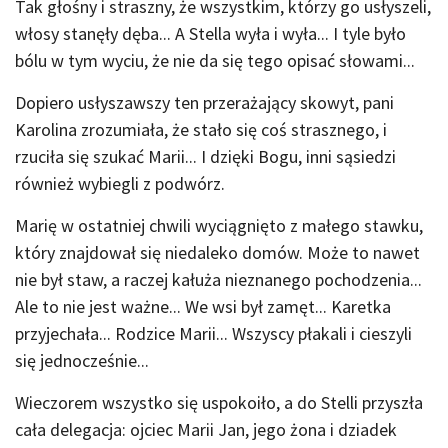
Tak głośny i straszny, że wszystkim, którzy go usłyszeli,
włosy stanęły dęba... A Stella wyła i wyła... I tyle było
bólu w tym wyciu, że nie da się tego opisać słowami...
Dopiero usłyszawszy ten przerażający skowyt, pani
Karolina zrozumiała, że stało się coś strasznego, i
rzuciła się szukać Marii... I dzięki Bogu, inni sąsiedzi
również wybiegli z podwórz.
Marię w ostatniej chwili wyciągnięto z małego stawku,
który znajdował się niedaleko domów. Może to nawet
nie był staw, a raczej kałuża nieznanego pochodzenia...
Ale to nie jest ważne... We wsi był zamęt... Karetka
przyjechała... Rodzice Marii... Wszyscy płakali i cieszyli
się jednocześnie...
Wieczorem wszystko się uspokoiło, a do Stelli przyszła
cała delegacja: ojciec Marii Jan, jego żona i dziadek