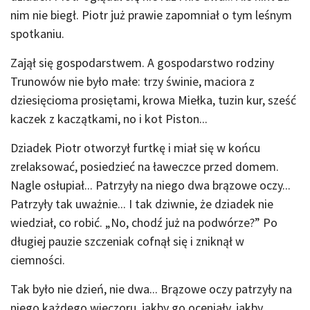
nim nie biegł. Piotr już prawie zapomniał o tym leśnym
spotkaniu.
Zajął się gospodarstwem. A gospodarstwo rodziny
Trunowów nie było małe: trzy świnie, maciora z
dziesięcioma prosiętami, krowa Miełka, tuzin kur, sześć
kaczek z kaczątkami, no i kot Piston...
Dziadek Piotr otworzył furtkę i miał się w końcu
zrelaksować, posiedzieć na ławeczce przed domem.
Nagle osłupiał... Patrzyły na niego dwa brązowe oczy...
Patrzyły tak uważnie... I tak dziwnie, że dziadek nie
wiedział, co robić. „No, chodź już na podwórze?” Po
długiej pauzie szczeniak cofnął się i zniknął w
ciemności.
Tak było nie dzień, nie dwa... Brązowe oczy patrzyły na
niego każdego wieczoru, jakby go oceniały, jakby