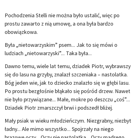
Pochodzenia Stelli nie można było ustalić, więc po
prostu zawarto z nią umowę, a ona była bardzo
obowiązkowa.
Była „nietowarzyskim” psem... Jak to się mówi o
ludziach „nietowarzyski”... Taka była...
Dawno temu, wiele lat temu, dziadek Piotr, wybrawszy
się do lasu na grzyby, znalazł szczeniaka – nastolatka.
Bóg jeden wie, jak to dziecko znalazło się w głębi lasu.
Po prostu bezgłośnie błąkało się pośród drzew. Nawet
nie było przywiązane... Małe, mokre po deszczu „coś”...
Dziadek Piotr zmarszczył brwi i podszedł bliżej.
Mały psiak w wieku młodzieńczym. Niezgrabny, niezbyt
ładny... Ale mimo wszystko... Spojrzały na niego
brązowe oczy... Oczy nie nastolatka... Oczy mądrego