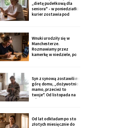
ognisku. Na ostatniej
„dietę pudełkową dla
klatce on - młody, z
seniora" - w poniedziałki
wąsami, obejmuje ją
kurier zostawia pod
ramieniem.
drzwiami zgrzewkę na
cały tydzień. „Teraz nie
musisz gotować i
jesteśmy spokojni,
Wnuki urodziły się w
mamo". Od marca nikt nie
Manchesterze.
przyjechał. Na każdym
Rozmawiamy przez
pudełku naklejka: moje
kamerkę w niedziele, po
imię
pięć minut, bo „im się
nudzi". Ostatnio starszy
zapytał o coś po
angielsku, a syn
Syn z synową zostawili mi
przetłumaczył ze
górę domu, „dożywotnio,
śmiechem: „pyta, kim jest
mamo, przecież to
ta pani". Kupiłam zeszyt i
twoje". Od listopada na
uczę się angielskiego
górze grzeje tylko jeden
kaloryfer, bo „ciepło i tak
idzie do góry - fizyka".
Rano w moim pokoju jest
Od lat odkładam po sto
czternaście stopni.
złotych miesięcznie do
Termometr przyniosła mi