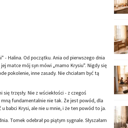
i" - Halina. Od początku. Ania od pierwszego dnia
 jej matce mój syn mówi „mamo Krysiu". Nigdy się
de pokolenie, inne zasady. Nie chciałam być tą
 się trzęsły. Nie z wściekłości - z czegoś
e mną fundamentalnie nie tak. Że jest powód, dla
abci Krysi, ale nie u mnie, i że ten powód to ja.
nia. Tomek odebrał po piątym sygnale. Słyszałam