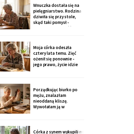
jedenaście podpisów.
Wnuczka dostała się na
Rozpoznałam charakter
pielęgniarstwo. Rodzina
pisma córki - ma tu
dziwiła się przy stole,
kawalerkę pod wynajem.
skąd taki pomysł -
„Mamo, bez przesady
przecież mogła „iść na
coś lepszego".
Odpowiedziała, nie
podnosząc głowy znad
Moja córka odeszła
talerza: „bo widziałam,
cztery lata temu. Zięć
jak babcia trzy lata
ożenił się ponownie -
zajmowała się dziadkiem.
jego prawo, życie idzie
Też chcę tak
dalej. W czwartek
wnuczka szepnęła mi, że
zdjęcia mamy zniknęły ze
ścian, „bo ciocia nie lubi
Porządkując biurko po
na nie patrzeć". Dałam jej
mężu, znalazłam
mały album - schowała go
nieoddaną kliszę.
do tornistra jak
Wywołałam ją w
zakładzie przy rynku. Na
zdjęciach jezioro,
drewniany domek i
roześmiana kobieta przy
Córka z synem wykupili mi