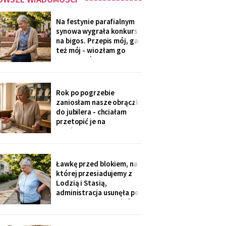
Na festynie parafialnym
synowa wygrała konkurs
na bigos. Przepis mój, gar
też mój - wiozłam go
rano taksówką, żeby się
nie wylał. Przy dyplomie
powiedziała do
mikrofonu: „to stary
Rok po pogrzebie
przepis z mojej rodziny".
zaniosłam nasze obrączki
Klaskałam razem ze
do jubilera - chciałam
wszystkimi.
przetopić je na
pierścionek dla wnuczki.
Pan zważył, obejrzał
przez lupę i powiedział
cicho: „Pani jest złota.
Ławkę przed blokiem, na
Męża - pozłacana, dobra
której przesiadujemy z
imitacja, robota sprzed
Lodzią i Stasią,
lat".
administracja usunęła po
„skargach mieszkańców"
- podobno psujemy
widok. Pod pismem