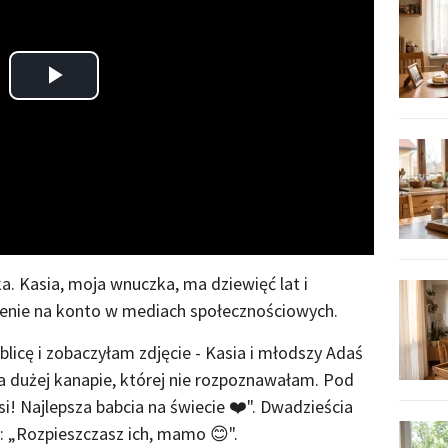
Play
Video
. Kasia, moja wnuczka, ma dziewięć lat i
enie na konto w mediach społecznościowych.
licę i zobaczyłam zdjęcie - Kasia i młodszy Adaś
a dużej kanapie, której nie rozpoznawałam. Pod
i! Najlepsza babcia na świecie ❤️". Dwadzieścia
: „Rozpieszczasz ich, mamo 😊".