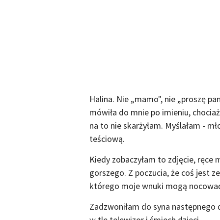
Halina. Nie „mamo", nie „proszę pan
mówiła do mnie po imieniu, chociaż
na to nie skarżyłam. Myślałam - mło
teściową.
Kiedy zobaczyłam to zdjęcie, ręce mi
gorszego. Z poczucia, że coś jest z
którego moje wnuki mogą nocować u b
Zadzwoniłam do syna następnego d
w tle telewizor i śmiech dzieci.