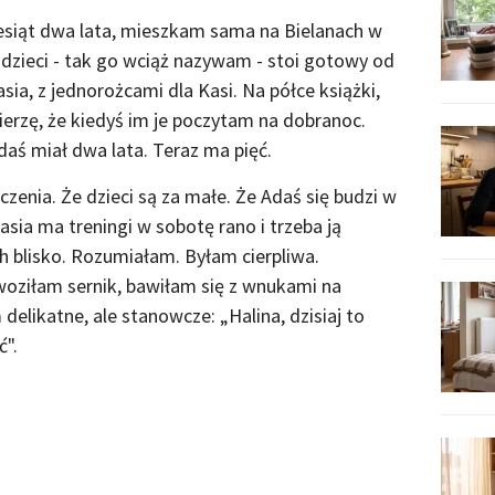
siąt dwa lata, mieszkam sama na Bielanach w
 dzieci - tak go wciąż nazywam - stoi gotowy od
sia, z jednorożcami dla Kasi. Na półce książki,
wierzę, że kiedyś im je poczytam na dobranoc.
daś miał dwa lata. Teraz ma pięć.
czenia. Że dzieci są za małe. Że Adaś się budzi w
sia ma treningi w sobotę rano i trzeba ją
ch blisko. Rozumiałam. Byłam cierpliwa.
woziłam sernik, bawiłam się z wnukami na
delikatne, ale stanowcze: „Halina, dzisiaj to
ć".