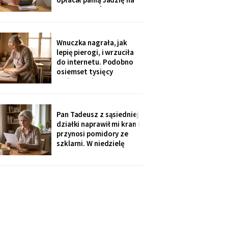
kilka poranków w
tygodniu. Tydzień po
pogrzebie przysłał mi
rozliczenie: „twoja
Wnuczka nagrała, jak
połowa za opiekunkę,
lepię pierogi, i wrzuciła
osiem tysięcy. Mama by
do internetu. Podobno
tak chciała".
osiemset tysięcy
wyświetleń - ludzie z
całej Polski piszą, że
przypominam im ich
babcie. Córka obejrzała
Pan Tadeusz z sąsiedniej
dwa razy i powiedziała
działki naprawił mi kran i
tylko: „Mamo, mogłaś
przynosi pomidory ze
chociaż zdjąć ten stary
szklarni. W niedzielę
fartuch".
dzieci przyjechały oboje,
bez wnuków, na
„poważną rozmowę o
przyszłości". Syn położył
na stole kartkę z
punktami. Pierwszy
przeczytałam do góry
nogami