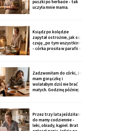
puszki po herbacie - tak
wnuczka - ona
uczyła mnie mama.
Synowa trafiła na nią przy
„porządkach w mojej
kuchni". Teraz przy każdej
wizycie żartuje przy
Ksiądz po kolędzie
wszystkich: „u mamy
zapytał ostrożnie, jak się
bank, a my się męczymy z
czuję „po tym wszystkim"
kredytem". Puszkę
- córka prosiła w parafii o
modlitwę, bo „mama
zdziwaczała na starość i
odcina się od rodziny". To
ja co niedzielę czekam z
Zadzwoniłam do córki, że
obiadem. Ostatni raz
mam gorączkę i
przyszli we wrześniu.
wolałabym dziś nie brać
małych. Godzinę później
stali w drzwiach: „Mamo,
oni już przechorowali, nic
im nie będzie". O piątej
przyszedł SMS: „Podasz
Przez trzy lata jeździłam
im obiad? Wrócimy
do mamy codziennie -
głodni".
leki, obiady, kąpiel. Brat
opłacał panią Jadzię na