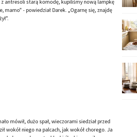
 z antresoli starą komodę, kupiliśmy nową lampkę
ce, mamo" - powiedział Darek. „Ogarnę się, znajdę
ył".
mało mówił, dużo spał, wieczorami siedział przed
ił wokół niego na palcach, jak wokół chorego. Ja