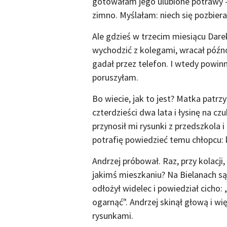
gotowałam jego ulubione potrawy - 
zimno. Myślałam: niech się pozbiera
Ale gdzieś w trzecim miesiącu Darek
wychodzić z kolegami, wracał późno
gadał przez telefon. I wtedy powin
poruszyłam.
Bo wiecie, jak to jest? Matka patrz
czterdzieści dwa lata i łysinę na c
przynosił mi rysunki z przedszkola i
potrafię powiedzieć temu chłopcu: 
Andrzej próbował. Raz, przy kolacji
jakimś mieszkaniu? Na Bielanach są
odłożył widelec i powiedział cicho: 
ogarnąć". Andrzej skinął głową i wię
rysunkami.