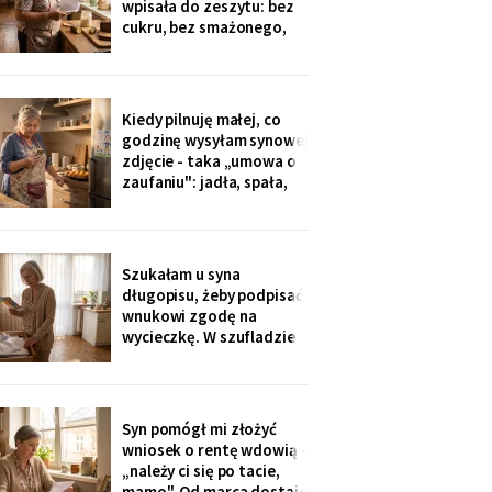
wpisała do zeszytu: bez
okazji wzięłam receptę
cukru, bez smażonego,
na
bez „białej mąki". W
czwartek poprosił o
pajdę ze smalcem i
ogórkiem - nie umiałam
Kiedy pilnuję małej, co
odmówić. Wieczorem
godzinę wysyłam synowej
przyszła wiadomość:
zdjęcie - taka „umowa o
„proszę traktować
zaufaniu": jadła, spała,
zeszyt poważnie, inaczej
rysuje. W czwartek
piekłyśmy babeczki i
zapomniałam o
czternastej. Siedem
Szukałam u syna
minut później dzwonił
długopisu, żeby podpisać
telefon: „czemu nie ma
wnukowi zgodę na
zdjęcia, coś się stało?!".
wycieczkę. W szufladzie
Babeczki
leżały broszury trzech
domów seniora. Przy tym
pod Grójcem ktoś dopisał
ołówkiem: «od
Syn pomógł mi złożyć
stycznia?».
wniosek o rentę wdowią -
„należy ci się po tacie,
mamo". Od marca dostaję