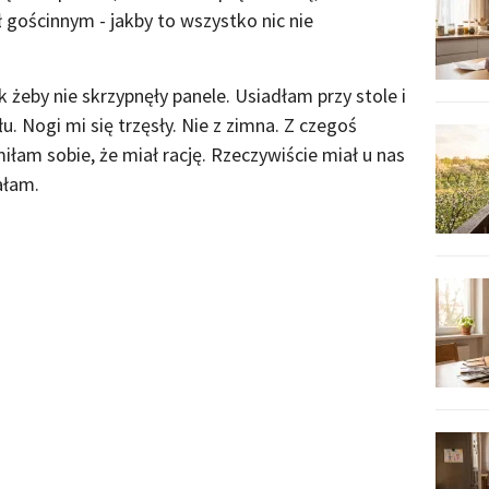
 gościnnym - jakby to wszystko nic nie
k żeby nie skrzypnęły panele. Usiadłam przy stole i
u. Nogi mi się trzęsły. Nie z zimna. Z czegoś
łam sobie, że miał rację. Rzeczywiście miał u nas
ałam.