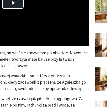
Play
Video
mi, bo właśnie zmywałam po obiedzie. Nawet ich
nele i tworzyła małe kałuże przy listwach
anie się ruszyć.
aszej wnuczki - tym, który z Andrzejem
dni, kiedy zadzwonił z płaczem, że Agnieszka go
efonu cicho, swobodnie, jakby opowiadał dowcip.
o wnętrze czaszki jak piłeczka pingpongowa. Za
zątanie po nim, rachunki za prąd i wodę, za