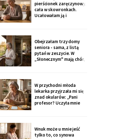
Wieczorem zadzwonił i
pierścionek zaręczynowy,
długo milczał w
cała w skowronkach.
słuchawce - pierwszy raz
Ucałowałam ją i
od lat
powiedziałam tylko
jedno: „załóż osobne
konto, dziecko, i nigdy
go nie zamykaj". Zdziwiła
Obejrzałam trzy domy
się, mama się obruszyła.
seniora - sama, z listą
Kiedyś zrozumie - ja
pytań w zeszycie. W
zrozumiałam o
„Słonecznym" mają chór,
czterdzieści lat za
bibliotekę i balkony na
południe. Wpłaciłam
zadatek za pokój z
widokiem na sad i
W przychodni młoda
podpisałam papiery.
lekarka przyjrzała mi się
Dzieciom powiem po
znad okularów: „Pani
fakcie - niech raz
profesor? Uczyła mnie
dowiedzą się ostatnie.
pani polskiego w drugim
liceum!". Przyjęła mnie
bez kolejki, a na koniec
ucałowała w oba policzki.
Wnuk może u mnie jeść
Córka wieczorem
tylko to, co synowa
zapytała tylko, czy przy