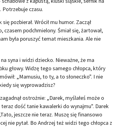
schabowe z kapustą, kluski śląskie, sernik na
. Potrzebuje czasu.
 się pozbierał. Wrócił mu humor. Zaczął
, czasem podchmielony. Śmiał się, żartował,
nam była poruszyć temat mieszkania. Ale nie
y na syna i widzi dziecko. Nieważne, że ma
zubku głowy. Widzę tego samego chłopca, który
 mówił: „Mamusiu, to ty, a to słoneczko". I nie
kiedy się wyprowadzisz?
, zagadnął ostrożnie: „Darek, myślałeś może o
 teraz dość tanie kawalerki do wynajmu". Darek
„Tato, jeszcze nie teraz. Muszę się finansowo
cej nie pytał. Bo Andrzej też widzi tego chłopca z