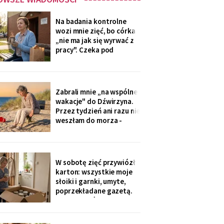
Na badania kontrolne
wozi mnie zięć, bo córka
„nie ma jak się wyrwać z
pracy". Czeka pod
przychodnią z termosem i
drożdżówką, żonie nic nie
mówi. W zeszły czwartek
powiedział cicho: „niech
Zabrali mnie „na wspólne
się mama na nią nie
wakacje" do Dźwirzyna.
gniewa. Ona zapomina, że
Przez tydzień ani razu nie
mama nie będzie
weszłam do morza -
pilnowałam dzieci, kiedy
młodzi „korzystali z
życia". W drodze
powrotnej syn zapytał: „i
W sobotę zięć przywiózł
jak, mamo, odpoczęłaś?".
karton: wszystkie moje
Piasek przywiozłam tylko
słoiki i garnki, umyte,
w butach, z placu
poprzekładane gazetą.
„Synowa mówi, że już nie
trzeba, mamo, zamawiają
teraz z aplikacji".