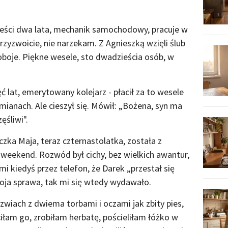
zieści dwa lata, mechanik samochodowy, pracuje w
przyzwoicie, nie narzekam. Z Agnieszką wzięli ślub
oboje. Piękne wesele, sto dwadzieścia osób, w
ć lat, emerytowany kolejarz - płacił za to wesele
mianach. Ale cieszył się. Mówił: „Bożena, syn ma
ęśliwi".
ka Maja, teraz czternastolatka, została z
 weekend. Rozwód był cichy, bez wielkich awantur,
mi kiedyś przez telefon, że Darek „przestał się
oja sprawa, tak mi się wtedy wydawało.
zwiach z dwiema torbami i oczami jak zbity pies,
iłam go, zrobiłam herbatę, pościeliłam łóżko w