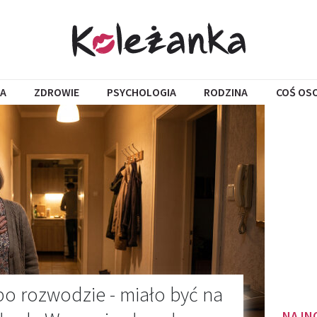
A
ZDROWIE
PSYCHOLOGIA
RODZINA
COŚ OS
po rozwodzie - miało być na
NAJN