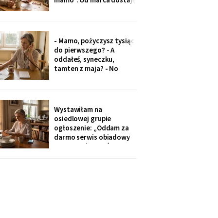
czterysta złotych więcej.
I od marca syn co miesiąc
wyciąga rękę: „przecież
to tatowe pieniądze, a
- Mamo, pożyczysz tysiąc
tata by chciał pomagać
do pierwszego? - A
nam, nie tobie".
oddałeś, syneczku,
tamten z maja? - No
wiesz co, z tobą się nie da
rozmawiać. Odłożył
słuchawkę. Pięć minut
później zadzwoniła
Wystawiłam na
synowa. Zaczęła od tego,
osiedlowej grupie
że „babcia podobno robi
ogłoszenie: „Oddam za
problemy".
darmo serwis obiadowy
na dwanaście osób,
nieużywany od pięciu lat.
Powód: nie mam już dla
kogo nakrywać". W dwie
godziny napisało
czterdzieści obcych osób.
Z rodziny - nikt, choć
wszyscy tam siedzą.