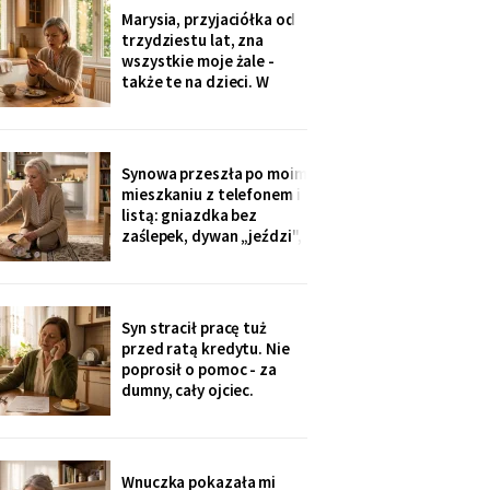
Dwadzieścia lat woziłam
Marysia, przyjaciółka od
im niedzielne obiady.
trzydziestu lat, zna
Karton stoi w
wszystkie moje żale -
przedpokoju trzeci dzień
także te na dzieci. W
- nie
niedzielę zobaczyłam u
wnuczki zdjęcia z chrzcin:
przy stole, obok mojej
córki, siedziała Marysia.
Synowa przeszła po moim
Mnie nie zaproszono.
mieszkaniu z telefonem i
Córka wyjaśniła krótko:
listą: gniazdka bez
„Marysia tak
zaślepek, dywan „jeździ",
garnki w zasięgu małej.
Dwie strony poprawek -
„inaczej nie będziemy jej
przywozić". Zaślepki
Syn stracił pracę tuż
kupiłam w poniedziałek.
przed ratą kredytu. Nie
Własną trójkę
poprosił o pomoc - za
wychowałam bez ani
dumny, cały ojciec.
jednej.
Przelałam im z lokaty
piętnaście tysięcy, w
tytule wpisałam „zaległy
prezent ślubny".
Wnuczka pokazała mi