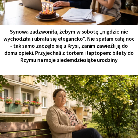
Synowa zadzwoniła, żebym w sobotę „nigdzie nie
wychodziła i ubrała się elegancko". Nie spałam całą noc
- tak samo zaczęło się u Krysi, zanim zawieźli ją do
domu opieki. Przyjechali z tortem i laptopem: bilety do
Rzymu na moje siedemdziesiąte urodziny