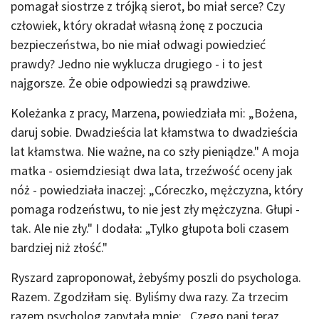
pomagał siostrze z trójką sierot, bo miał serce? Czy
człowiek, który okradał własną żonę z poczucia
bezpieczeństwa, bo nie miał odwagi powiedzieć
prawdy? Jedno nie wyklucza drugiego - i to jest
najgorsze. Że obie odpowiedzi są prawdziwe.
Koleżanka z pracy, Marzena, powiedziała mi: „Bożena,
daruj sobie. Dwadzieścia lat kłamstwa to dwadzieścia
lat kłamstwa. Nie ważne, na co szły pieniądze." A moja
matka - osiemdziesiąt dwa lata, trzeźwość oceny jak
nóż - powiedziała inaczej: „Córeczko, mężczyzna, który
pomaga rodzeństwu, to nie jest zły mężczyzna. Głupi -
tak. Ale nie zły." I dodała: „Tylko głupota boli czasem
bardziej niż złość."
Ryszard zaproponował, żebyśmy poszli do psychologa.
Razem. Zgodziłam się. Byliśmy dwa razy. Za trzecim
razem psycholog zapytała mnie: „Czego pani teraz