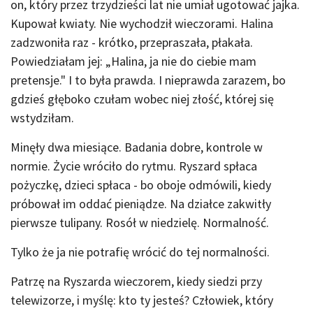
on, który przez trzydzieści lat nie umiał ugotować jajka.
Kupował kwiaty. Nie wychodził wieczorami. Halina
zadzwoniła raz - krótko, przepraszała, płakała.
Powiedziałam jej: „Halina, ja nie do ciebie mam
pretensje." I to była prawda. I nieprawda zarazem, bo
gdzieś głęboko czułam wobec niej złość, której się
wstydziłam.
Minęły dwa miesiące. Badania dobre, kontrole w
normie. Życie wróciło do rytmu. Ryszard spłaca
pożyczkę, dzieci spłaca - bo oboje odmówili, kiedy
próbował im oddać pieniądze. Na działce zakwitły
pierwsze tulipany. Rosół w niedzielę. Normalność.
Tylko że ja nie potrafię wrócić do tej normalności.
Patrzę na Ryszarda wieczorem, kiedy siedzi przy
telewizorze, i myślę: kto ty jesteś? Człowiek, który