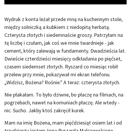
Wydruk z konta leżał przede mną na kuchennym stole,
między solniczką a kubkiem z niedopitą herbatą.
Czterysta złotych i siedemnaście groszy. Patrzyłam na
tę liczbę i czułam, jak coś we mnie twardnieje - jak
cement, który zalewają w fundamenty. Dwadzieścia lat.
Dwieście czterdzieści miesięcy odkładania po pięćset,
czasem siedemset złotych. Ryszard co miesiąc robił
przelew przy mnie, pokazywał mi ekran telefonu.
„Widzisz, Bożena? Rośnie." A teraz: czterysta złotych.
Nie płakałam. To było dziwne, bo płaczę na filmach, na
pogrzebach, nawet na komuniach płaczę. Ale wtedy -
nic. Sucho. Jakby ktoś zakręcił kurek.
Mam na imię Bożena, mam pięćdziesiąt osiem lat i od
trzydziestu jestem żoną Ryszarda Malczewskiego,